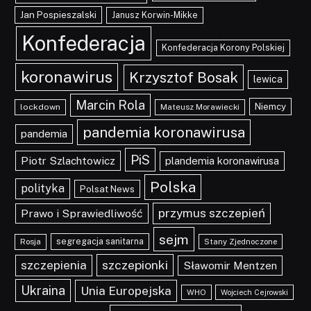
Jan Pospieszalski
Janusz Korwin-Mikke
Konfederacja
Konfederacja Korony Polskiej
koronawirus
Krzysztof Bosak
lewica
Marcin Rola
Niemcy
lockdown
Mateusz Morawiecki
pandemia koronawirusa
pandemia
PiS
Piotr Szlachtowicz
plandemia koronawirusa
Polska
polityka
Polsat News
przymus szczepień
Prawo i Sprawiedliwość
sejm
segregacja sanitarna
Rosja
Stany Zjednoczone
szczepionki
szczepienia
Sławomir Mentzen
Ukraina
Unia Europejska
WHO
Wojciech Cejrowski