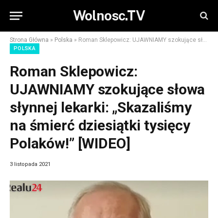
Wolnosc.TV
Strona Główna
»
Polska
»
Roman Sklepowicz: UJAWNIAMY szokujące słowa słynnej lekarki: „Skazaliśmy na śmierć dziesiątki tysięcy Polaków!” [WIDEO]
POLSKA
Roman Sklepowicz:
UJAWNIAMY szokujące słowa
słynnej lekarki: „Skazaliśmy
na śmierć dziesiątki tysięcy
Polaków!” [WIDEO]
3 listopada 2021