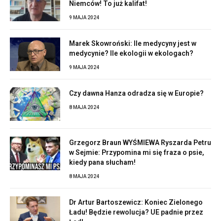
Niemców! To już kalifat!
9 MAJA 2024
Marek Skowroński: Ile medycyny jest w
medycynie? Ile ekologii w ekologach?
9 MAJA 2024
Czy dawna Hanza odradza się w Europie?
8 MAJA 2024
Grzegorz Braun WYŚMIEWA Ryszarda Petru
w Sejmie: Przypomina mi się fraza o psie,
kiedy pana słucham!
8 MAJA 2024
Dr Artur Bartoszewicz: Koniec Zielonego
Ładu! Będzie rewolucja? UE padnie przez