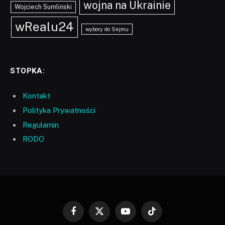
wojna na Ukrainie
Wojciech Sumliński
wRealu24
wybory do Sejmu
STOPKA:
Kontakt
Polityka Prywatności
Regulamin
RODO
Facebook
X
YouTube
TikTok
(Twitter)