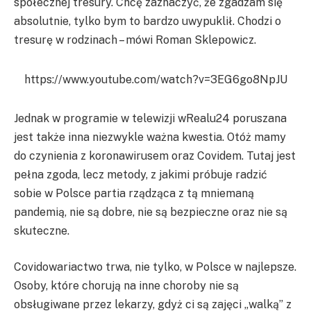
społecznej tresury. Chcę zaznaczyć, że zgadzam się
absolutnie, tylko bym to bardzo uwypuklił. Chodzi o
tresurę w rodzinach – mówi Roman Sklepowicz.
https://www.youtube.com/watch?v=3EG6go8NpJU
Jednak w programie w telewizji wRealu24 poruszana
jest także inna niezwykle ważna kwestia. Otóż mamy
do czynienia z koronawirusem oraz Covidem. Tutaj jest
pełna zgoda, lecz metody, z jakimi próbuje radzić
sobie w Polsce partia rządząca z tą mniemaną
pandemią, nie są dobre, nie są bezpieczne oraz nie są
skuteczne.
Covidowariactwo trwa, nie tylko, w Polsce w najlepsze.
Osoby, które chorują na inne choroby nie są
obsługiwane przez lekarzy, gdyż ci są zajęci „walką” z