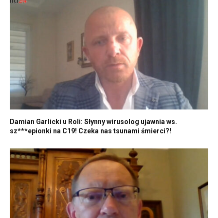
Damian Garlicki u Roli: Słynny wirusolog ujawnia ws.
sz***epionki na C19! Czeka nas tsunami śmierci?!