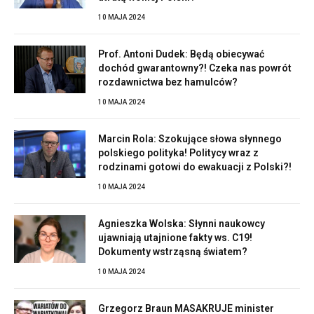
10 MAJA 2024
Prof. Antoni Dudek: Będą obiecywać
dochód gwarantowny?! Czeka nas powrót
rozdawnictwa bez hamulców?
10 MAJA 2024
Marcin Rola: Szokujące słowa słynnego
polskiego polityka! Politycy wraz z
rodzinami gotowi do ewakuacji z Polski?!
10 MAJA 2024
Agnieszka Wolska: Słynni naukowcy
ujawniają utajnione fakty ws. C19!
Dokumenty wstrząsną światem?
10 MAJA 2024
Grzegorz Braun MASAKRUJE minister