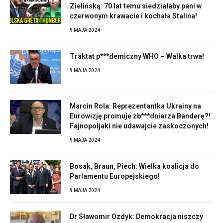
Zielińską: 70 lat temu siedziałaby pani w
czerwonym krawacie i kochała Stalina!
9 MAJA 2024
Traktat p***demiczny WHO – Walka trwa!
9 MAJA 2024
Marcin Rola: Reprezentantka Ukrainy na
Eurowizję promuje zb***dniarza Banderę?!
Fajnopoljaki nie udawajcie zaskoczonych!
9 MAJA 2024
Bosak, Braun, Piech: Wielka koalicja do
Parlamentu Europejskiego!
9 MAJA 2024
Dr Sławomir Ozdyk: Demokracja niszczy