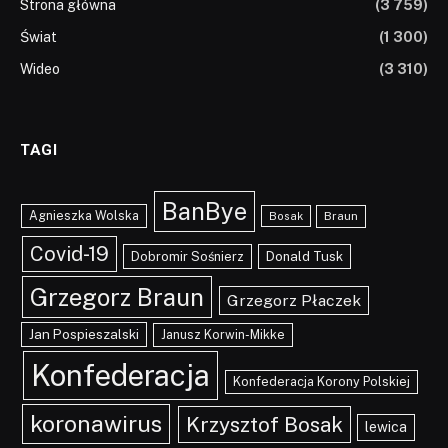
Strona główna
(3 759)
Świat
(1 300)
Wideo
(3 310)
TAGI
BanBye
Agnieszka Wolska
Braun
Bosak
Covid-19
Dobromir Sośnierz
Donald Tusk
Grzegorz Braun
Grzegorz Płaczek
Jan Pospieszalski
Janusz Korwin-Mikke
Konfederacja
Konfederacja Korony Polskiej
koronawirus
Krzysztof Bosak
lewica