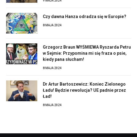
9 MAJA 2024
Czy dawna Hanza odradza się w Europie?
8 MAJA 2024
Grzegorz Braun WYŚMIEWA Ryszarda Petru
w Sejmie: Przypomina mi się fraza o psie,
kiedy pana słucham!
8 MAJA 2024
Dr Artur Bartoszewicz: Koniec Zielonego
Ładu! Będzie rewolucja? UE padnie przez
Ład!
8 MAJA 2024