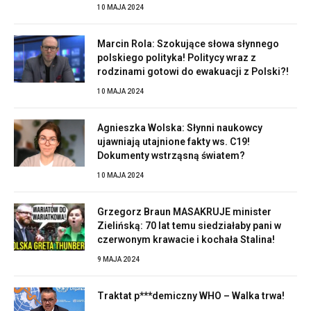
10 MAJA 2024
Marcin Rola: Szokujące słowa słynnego
polskiego polityka! Politycy wraz z
rodzinami gotowi do ewakuacji z Polski?!
10 MAJA 2024
Agnieszka Wolska: Słynni naukowcy
ujawniają utajnione fakty ws. C19!
Dokumenty wstrząsną światem?
10 MAJA 2024
Grzegorz Braun MASAKRUJE minister
Zielińską: 70 lat temu siedziałaby pani w
czerwonym krawacie i kochała Stalina!
9 MAJA 2024
Traktat p***demiczny WHO – Walka trwa!