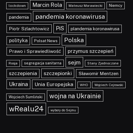
Marcin Rola
Niemcy
lockdown
Mateusz Morawiecki
pandemia koronawirusa
pandemia
PiS
Piotr Szlachtowicz
plandemia koronawirusa
Polska
polityka
Polsat News
przymus szczepień
Prawo i Sprawiedliwość
sejm
segregacja sanitarna
Rosja
Stany Zjednoczone
szczepionki
szczepienia
Sławomir Mentzen
Ukraina
Unia Europejska
WHO
Wojciech Cejrowski
wojna na Ukrainie
Wojciech Sumliński
wRealu24
wybory do Sejmu