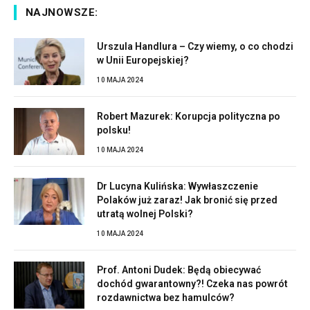
NAJNOWSZE:
Urszula Handlura – Czy wiemy, o co chodzi
w Unii Europejskiej?
10 MAJA 2024
Robert Mazurek: Korupcja polityczna po
polsku!
10 MAJA 2024
Dr Lucyna Kulińska: Wywłaszczenie
Polaków już zaraz! Jak bronić się przed
utratą wolnej Polski?
10 MAJA 2024
Prof. Antoni Dudek: Będą obiecywać
dochód gwarantowny?! Czeka nas powrót
rozdawnictwa bez hamulców?