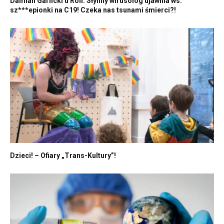
Damian Garlicki u Roli: Słynny wirusolog ujawnia ws.
sz***epionki na C19! Czeka nas tsunami śmierci?!
Dzieci! – Ofiary „Trans-Kultury”!