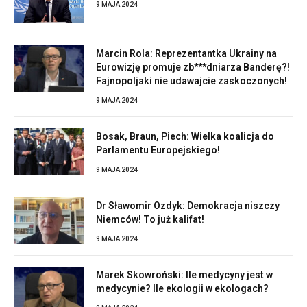
9 MAJA 2024
Marcin Rola: Reprezentantka Ukrainy na
Eurowizję promuje zb***dniarza Banderę?!
Fajnopoljaki nie udawajcie zaskoczonych!
9 MAJA 2024
Bosak, Braun, Piech: Wielka koalicja do
Parlamentu Europejskiego!
9 MAJA 2024
Dr Sławomir Ozdyk: Demokracja niszczy
Niemców! To już kalifat!
9 MAJA 2024
Marek Skowroński: Ile medycyny jest w
medycynie? Ile ekologii w ekologach?