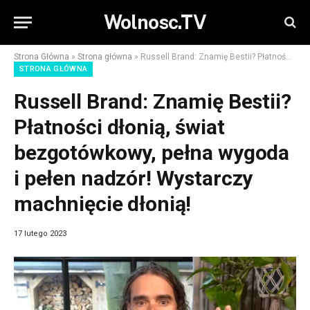
Wolnosc.TV
Strona Główna
»
Strona główna
»
Russell Brand: Znamię Bestii? Płatności dłonią, świat bezgotówkowy, pełna wygoda i pełen nadzór! Wystarczy machnięcie dłonią!
STRONA GŁÓWNA
Russell Brand: Znamię Bestii?
Płatności dłonią, świat
bezgotówkowy, pełna wygoda
i pełen nadzór! Wystarczy
machnięcie dłonią!
17 lutego 2023