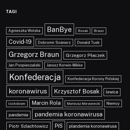
TAGI
BanBye
Agnieszka Wolska
Braun
Bosak
Covid-19
Dobromir Sośnierz
Donald Tusk
Grzegorz Braun
Grzegorz Płaczek
Jan Pospieszalski
Janusz Korwin-Mikke
Konfederacja
Konfederacja Korony Polskiej
koronawirus
Krzysztof Bosak
lewica
Marcin Rola
Niemcy
lockdown
Mateusz Morawiecki
pandemia koronawirusa
pandemia
PiS
Piotr Szlachtowicz
plandemia koronawirusa