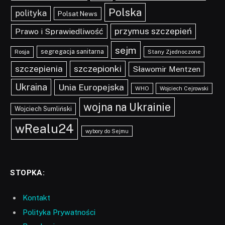
Polska
polityka
Polsat News
przymus szczepień
Prawo i Sprawiedliwość
sejm
segregacja sanitarna
Rosja
Stany Zjednoczone
szczepionki
szczepienia
Sławomir Mentzen
Ukraina
Unia Europejska
WHO
Wojciech Cejrowski
wojna na Ukrainie
Wojciech Sumliński
wRealu24
wybory do Sejmu
STOPKA:
Kontakt
Polityka Prywatności