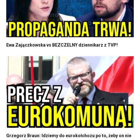
Ewa Zajączkowska vs BEZCZELNY dziennikarz z TVP!
Grzegorz Braun: Idziemy do eurokołchozu po to, żeby on nie