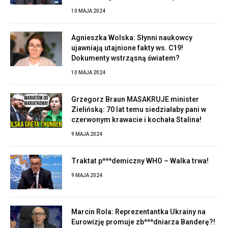
10 MAJA 2024
Agnieszka Wolska: Słynni naukowcy
ujawniają utajnione fakty ws. C19!
Dokumenty wstrząsną światem?
10 MAJA 2024
Grzegorz Braun MASAKRUJE minister
Zielińską: 70 lat temu siedziałaby pani w
czerwonym krawacie i kochała Stalina!
9 MAJA 2024
Traktat p***demiczny WHO – Walka trwa!
9 MAJA 2024
Marcin Rola: Reprezentantka Ukrainy na
Eurowizję promuje zb***dniarza Banderę?!