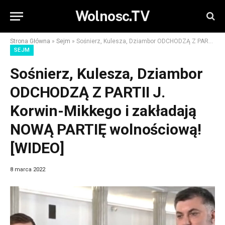
Wolnosc.TV
Strona Główna
»
Sejm
»
Sośnierz, Kulesza, Dziambor ODCHODZĄ Z PARTII J. Korwin-Mikkego i zakładają NOWĄ PARTIĘ wolnościową! [WIDEO]
SEJM
Sośnierz, Kulesza, Dziambor
ODCHODZĄ Z PARTII J.
Korwin-Mikkego i zakładają
NOWĄ PARTIĘ wolnościową!
[WIDEO]
8 marca 2022