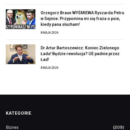
Grzegorz Braun WYŚMIEWA Ryszarda Petru
w Sejmie: Przypomina mi się fraza o psie,
kiedy pana słucham!
8 MAJA 2024
Dr Artur Bartoszewicz: Koniec Zielonego
Ładu! Będzie rewolucja? UE padnie przez
Ład!
8 MAJA 2024
KATEGORIE
Biznes
(209)