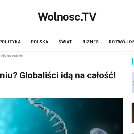
Wolnosc.TV
POLITYKA
POLSKA
ŚWIAT
BIZNES
ROZWÓJ O
idą na całość!
u? Globaliści idą na całość!