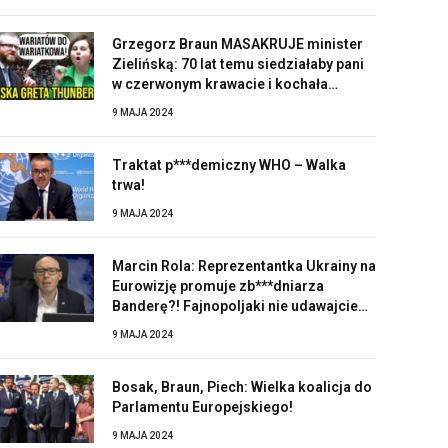
Grzegorz Braun MASAKRUJE minister
Zielińską: 70 lat temu siedziałaby pani
w czerwonym krawacie i kochała
Stalina!
9 MAJA 2024
Traktat p***demiczny WHO – Walka
trwa!
9 MAJA 2024
Marcin Rola: Reprezentantka Ukrainy na
Eurowizję promuje zb***dniarza
Banderę?! Fajnopoljaki nie udawajcie
zaskoczonych!
9 MAJA 2024
Bosak, Braun, Piech: Wielka koalicja do
Parlamentu Europejskiego!
9 MAJA 2024