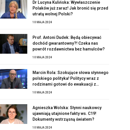
Dr Lucyna Kulińska: Wywłaszczenie
Polaków już zaraz! Jak bronić się przed
utratą wolnej Polski?
10 MAJA 2024
Prof. Antoni Dudek: Będą obiecywać
dochód gwarantowny?! Czeka nas
powrót rozdawnictwa bez hamulców?
10 MAJA 2024
Marcin Rola: Szokujące słowa słynnego
polskiego polityka! Politycy wraz z
rodzinami gotowi do ewakuacji z
Polski?!
10 MAJA 2024
Agnieszka Wolska: Słynni naukowcy
ujawniają utajnione fakty ws. C19!
Dokumenty wstrząsną światem?
10 MAJA 2024