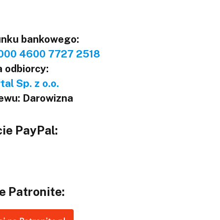
unku bankowego:
000 4600 7727 2518
 odbiorcy:
al Sp. z o.o.
lewu: Darowizna
ie PayPal:
e Patronite: