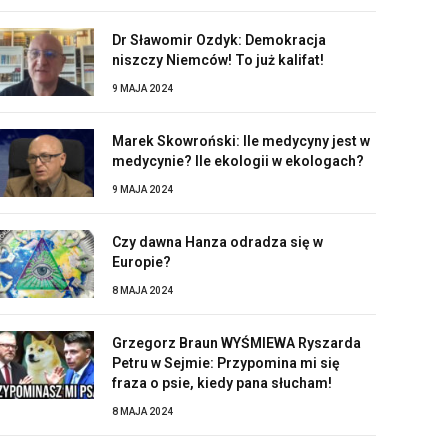
Dr Sławomir Ozdyk: Demokracja
niszczy Niemców! To już kalifat!
9 MAJA 2024
Marek Skowroński: Ile medycyny jest w
medycynie? Ile ekologii w ekologach?
9 MAJA 2024
Czy dawna Hanza odradza się w
Europie?
8 MAJA 2024
Grzegorz Braun WYŚMIEWA Ryszarda
Petru w Sejmie: Przypomina mi się
fraza o psie, kiedy pana słucham!
8 MAJA 2024