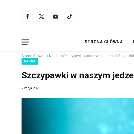
Facebook
X
YouTube
TikTok
(Twitter)
STRONA GŁÓWNA
Strona Główna
»
Nauka
»
Szczypawki w naszym jedzeniu? Globaliści 
NAUKA
Szczypawki w naszym jedzeni
2 maja 2023