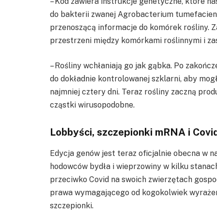
– Kod zawiera instrukcje genetyczne, które n
do bakterii zwanej Agrobacterium tumefaciens.
przenoszącą informacje do komórek rośliny.
przestrzeni między komórkami roślinnymi i z
– Rośliny wchłaniają go jak gąbka. Po zakończ
do dokładnie kontrolowanej szklarni, aby mog
najmniej cztery dni. Teraz rośliny zaczną pro
cząstki wirusopodobne.
Lobbyści, szczepionki mRNA i Covi
Edycja genów jest teraz oficjalnie obecna w
hodowców bydła i wieprzowiny w kilku stanac
przeciwko Covid na swoich zwierzętach gospo
prawa wymagającego od kogokolwiek wyrażen
szczepionki.