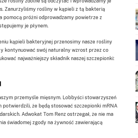
asze rośliny zdolne są odczytać i wprowadzamy je
 Zanurzyliśmy rośliny w kąpieli z tą bakterią
 Za pomocą próżni odprowadzamy powietrze z
astępujemy je płynem.
eniu kąpieli bakteryjnej przenosimy nasze rośliny
ły kontynuować swój naturalny wzrost przez co
dukować najważniejszy składnik naszej szczepionki:
d
 naszym przemyśle mięsnym. Lobbyści stowarzyszeń
h potwierdzili, że będą stosować szczepionki mRNA
darskich. Adwokat Tom Renz ostrzegał, że nie ma
ia świadomej zgody na żywność zawierającą