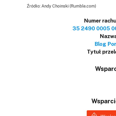
Źródło: Andy Choinski (Rumble.com)
Numer rach
35 2490 0005 0
Nazwa
Blog Port
Tytuł prze
Wsparc
Wsparci