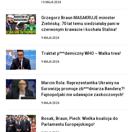
10 MAJA 2024
Grzegorz Braun MASAKRUJE minister
Zielińską: 70 lat temu siedziałaby pani w
czerwonym krawacie i kochała Stalina!
9 MAJA 2024
Traktat p***demiczny WHO – Walka trwa!
9 MAJA 2024
Marcin Rola: Reprezentantka Ukrainy na
Eurowizję promuje zb***dniarza Banderę?!
Fajnopoljaki nie udawajcie zaskoczonych!
9 MAJA 2024
Bosak, Braun, Piech: Wielka koalicja do
Parlamentu Europejskiego!