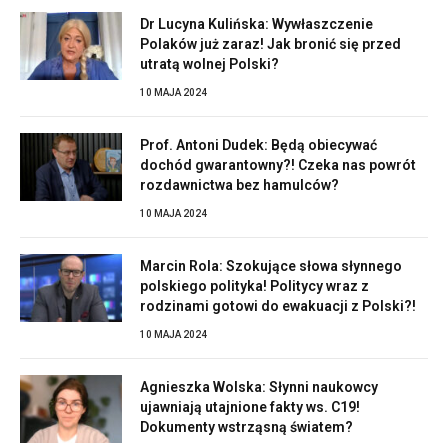
Dr Lucyna Kulińska: Wywłaszczenie
Polaków już zaraz! Jak bronić się przed
utratą wolnej Polski?
10 MAJA 2024
Prof. Antoni Dudek: Będą obiecywać
dochód gwarantowny?! Czeka nas powrót
rozdawnictwa bez hamulców?
10 MAJA 2024
Marcin Rola: Szokujące słowa słynnego
polskiego polityka! Politycy wraz z
rodzinami gotowi do ewakuacji z Polski?!
10 MAJA 2024
Agnieszka Wolska: Słynni naukowcy
ujawniają utajnione fakty ws. C19!
Dokumenty wstrząsną światem?