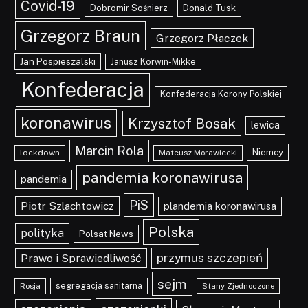
Covid-19
Dobromir Sośnierz
Donald Tusk
Grzegorz Braun
Grzegorz Płaczek
Jan Pospieszalski
Janusz Korwin-Mikke
Konfederacja
Konfederacja Korony Polskiej
koronawirus
Krzysztof Bosak
lewica
Marcin Rola
Niemcy
lockdown
Mateusz Morawiecki
pandemia koronawirusa
pandemia
PiS
Piotr Szlachtowicz
plandemia koronawirusa
Polska
polityka
Polsat News
przymus szczepień
Prawo i Sprawiedliwość
sejm
segregacja sanitarna
Rosja
Stany Zjednoczone