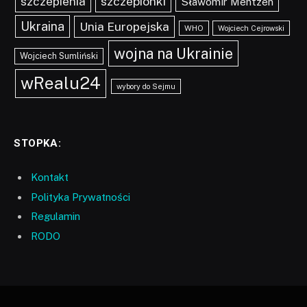
szczepionki
szczepienia
Sławomir Mentzen
Ukraina
Unia Europejska
WHO
Wojciech Cejrowski
wojna na Ukrainie
Wojciech Sumliński
wRealu24
wybory do Sejmu
STOPKA:
Kontakt
Polityka Prywatności
Regulamin
RODO