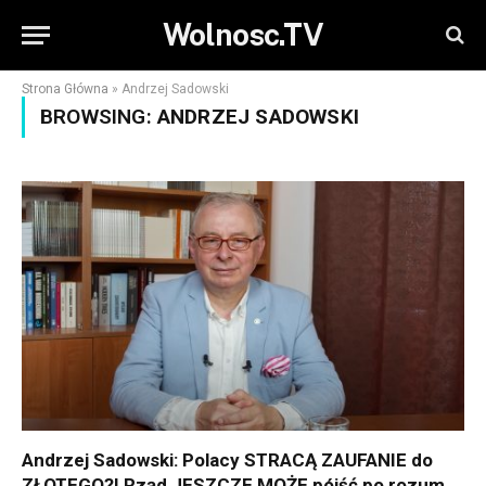
Wolnosc.TV
Strona Główna
»
Andrzej Sadowski
BROWSING:
ANDRZEJ SADOWSKI
Andrzej Sadowski: Polacy STRACĄ ZAUFANIE do
ZŁOTEGO?! Rząd JESZCZE MOŻE pójść po rozum