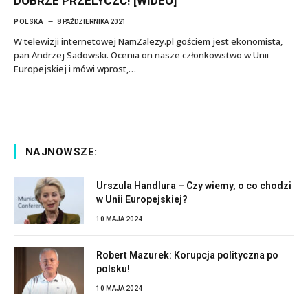
DOBRZE PRZELYCZĆ! [WIDEO]
POLSKA
8 PAŹDZIERNIKA 2021
W telewizji internetowej NamZalezy.pl gościem jest ekonomista,
pan Andrzej Sadowski. Ocenia on nasze członkowstwo w Unii
Europejskiej i mówi wprost,…
NAJNOWSZE:
Urszula Handlura – Czy wiemy, o co chodzi
w Unii Europejskiej?
10 MAJA 2024
Robert Mazurek: Korupcja polityczna po
polsku!
10 MAJA 2024