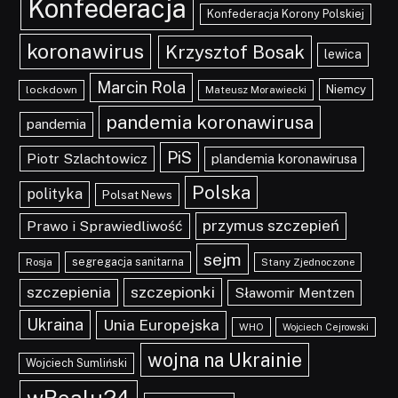
Konfederacja
Konfederacja Korony Polskiej
koronawirus
Krzysztof Bosak
lewica
Marcin Rola
Niemcy
lockdown
Mateusz Morawiecki
pandemia koronawirusa
pandemia
PiS
Piotr Szlachtowicz
plandemia koronawirusa
Polska
polityka
Polsat News
przymus szczepień
Prawo i Sprawiedliwość
sejm
segregacja sanitarna
Rosja
Stany Zjednoczone
szczepionki
szczepienia
Sławomir Mentzen
Ukraina
Unia Europejska
WHO
Wojciech Cejrowski
wojna na Ukrainie
Wojciech Sumliński