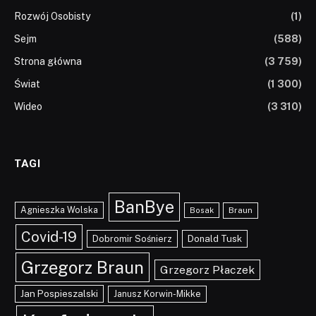
Rozwój Osobisty
(1)
Sejm
(588)
Strona główna
(3 759)
Świat
(1 300)
Wideo
(3 310)
TAGI
BanBye
Agnieszka Wolska
Braun
Bosak
Covid-19
Dobromir Sośnierz
Donald Tusk
Grzegorz Braun
Grzegorz Płaczek
Jan Pospieszalski
Janusz Korwin-Mikke