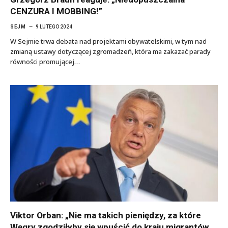
CENZURA I MOBBING!”
SEJM
9 LUTEGO 2024
W Sejmie trwa debata nad projektami obywatelskimi, w tym nad
zmianą ustawy dotyczącej zgromadzeń, która ma zakazać parady
równości promującej…
Viktor Orban: „Nie ma takich pieniędzy, za które
Węgry zgodziłyby się wpuścić do kraju migrantów