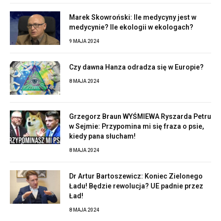
Marek Skowroński: Ile medycyny jest w
medycynie? Ile ekologii w ekologach?
9 MAJA 2024
Czy dawna Hanza odradza się w Europie?
8 MAJA 2024
Grzegorz Braun WYŚMIEWA Ryszarda Petru
w Sejmie: Przypomina mi się fraza o psie,
kiedy pana słucham!
8 MAJA 2024
Dr Artur Bartoszewicz: Koniec Zielonego
Ładu! Będzie rewolucja? UE padnie przez
Ład!
8 MAJA 2024