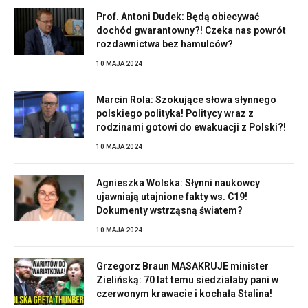
Prof. Antoni Dudek: Będą obiecywać
dochód gwarantowny?! Czeka nas powrót
rozdawnictwa bez hamulców?
10 MAJA 2024
Marcin Rola: Szokujące słowa słynnego
polskiego polityka! Politycy wraz z
rodzinami gotowi do ewakuacji z Polski?!
10 MAJA 2024
Agnieszka Wolska: Słynni naukowcy
ujawniają utajnione fakty ws. C19!
Dokumenty wstrząsną światem?
10 MAJA 2024
Grzegorz Braun MASAKRUJE minister
Zielińską: 70 lat temu siedziałaby pani w
czerwonym krawacie i kochała Stalina!