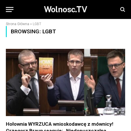
Wolnosc.TV
Strona Główna
»
LGBT
BROWSING:
LGBT
Hołownia WYRZUCA wnioskodawcę z mównicy!
Grzegorz Braun reaguje: „Niedopuszczalna