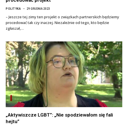
procedować projekt”
POLITYKA
29 GRUDNIA 2023
– Jeszcze tej zimy ten projekt o związkach partnerskich będziemy
procedować tak czy inaczej. Niezależnie od tego, kto będzie
zgłaszał,…
„Aktywiszcze LGBT”: „Nie spodziewałom się fali
hejtu”