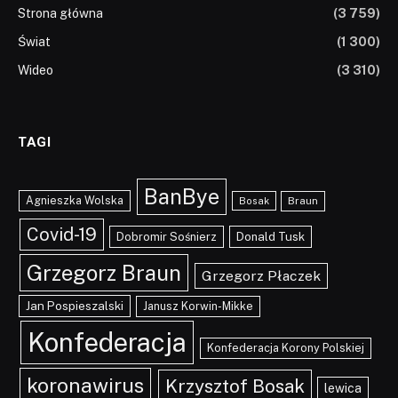
Strona główna
(3 759)
Świat
(1 300)
Wideo
(3 310)
TAGI
BanBye
Agnieszka Wolska
Braun
Bosak
Covid-19
Dobromir Sośnierz
Donald Tusk
Grzegorz Braun
Grzegorz Płaczek
Jan Pospieszalski
Janusz Korwin-Mikke
Konfederacja
Konfederacja Korony Polskiej
koronawirus
Krzysztof Bosak
lewica