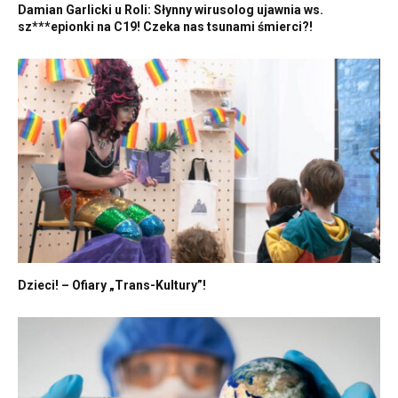
Damian Garlicki u Roli: Słynny wirusolog ujawnia ws.
sz***epionki na C19! Czeka nas tsunami śmierci?!
Dzieci! – Ofiary „Trans-Kultury”!