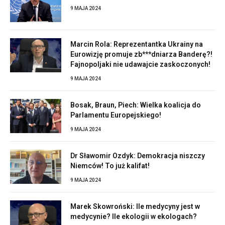
9 MAJA 2024
Marcin Rola: Reprezentantka Ukrainy na
Eurowizję promuje zb***dniarza Banderę?!
Fajnopoljaki nie udawajcie zaskoczonych!
9 MAJA 2024
Bosak, Braun, Piech: Wielka koalicja do
Parlamentu Europejskiego!
9 MAJA 2024
Dr Sławomir Ozdyk: Demokracja niszczy
Niemców! To już kalifat!
9 MAJA 2024
Marek Skowroński: Ile medycyny jest w
medycynie? Ile ekologii w ekologach?