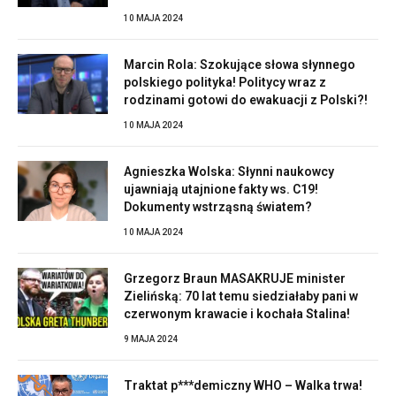
10 MAJA 2024
Marcin Rola: Szokujące słowa słynnego
polskiego polityka! Politycy wraz z
rodzinami gotowi do ewakuacji z Polski?!
10 MAJA 2024
Agnieszka Wolska: Słynni naukowcy
ujawniają utajnione fakty ws. C19!
Dokumenty wstrząsną światem?
10 MAJA 2024
Grzegorz Braun MASAKRUJE minister
Zielińską: 70 lat temu siedziałaby pani w
czerwonym krawacie i kochała Stalina!
9 MAJA 2024
Traktat p***demiczny WHO – Walka trwa!