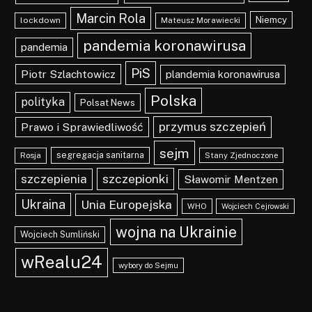
Marcin Rola
Niemcy
lockdown
Mateusz Morawiecki
pandemia koronawirusa
pandemia
PiS
Piotr Szlachtowicz
plandemia koronawirusa
Polska
polityka
Polsat News
przymus szczepień
Prawo i Sprawiedliwość
sejm
segregacja sanitarna
Rosja
Stany Zjednoczone
szczepionki
szczepienia
Sławomir Mentzen
Ukraina
Unia Europejska
WHO
Wojciech Cejrowski
wojna na Ukrainie
Wojciech Sumliński
wRealu24
wybory do Sejmu