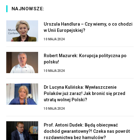
NAJNOWSZE:
Urszula Handlura – Czy wiemy, o co chodzi
w Unii Europejskiej?
10 MAJA 2024
Robert Mazurek: Korupcja polityczna po
polsku!
10 MAJA 2024
Dr Lucyna Kulińska: Wywłaszczenie
Polaków już zaraz! Jak bronić się przed
utratą wolnej Polski?
10 MAJA 2024
Prof. Antoni Dudek: Będą obiecywać
dochód gwarantowny?! Czeka nas powrót
rozdawnictwa bez hamulców?