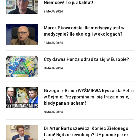
Niemców! To już kalifat!
9 MAJA 2024
Marek Skowroński: Ile medycyny jest w
medycynie? Ile ekologii w ekologach?
9 MAJA 2024
Czy dawna Hanza odradza się w Europie?
8 MAJA 2024
Grzegorz Braun WYŚMIEWA Ryszarda Petru
w Sejmie: Przypomina mi się fraza o psie,
kiedy pana słucham!
8 MAJA 2024
Dr Artur Bartoszewicz: Koniec Zielonego
Ładu! Będzie rewolucja? UE padnie przez