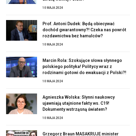
10 MAJA 2024
Prof. Antoni Dudek: Będą obiecywać
dochód gwarantowny?! Czeka nas powrót
rozdawnictwa bez hamulców?
10 MAJA 2024
Marcin Rola: Szokujące słowa słynnego
polskiego polityka! Politycy wraz z
rodzinami gotowi do ewakuacji z Polski?!
10 MAJA 2024
Agnieszka Wolska: Słynni naukowcy
ujawniają utajnione fakty ws. C19!
Dokumenty wstrząsną światem?
10 MAJA 2024
Grzegorz Braun MASAKRUJE minister