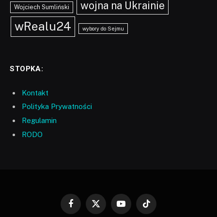
wojna na Ukrainie
Wojciech Sumliński
wRealu24
wybory do Sejmu
STOPKA:
Kontakt
Polityka Prywatności
Regulamin
RODO
Facebook
X
YouTube
TikTok