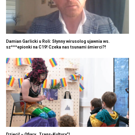
Damian Garlicki u Roli: Słynny wirusolog ujawnia ws.
sz***epionki na C19! Czeka nas tsunami śmierci?!
Dzieci! – Ofiary „Trans-Kultury”!