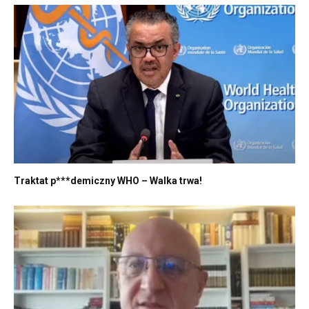
Traktat p***demiczny WHO – Walka trwa!