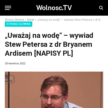
Wolnosc.TV
Strona Główna
»
Świat
»
„Uważaj na wodę” – wywiad Stew Petersa z dr Bryanem Ardisem [NAPISY PL]
STRONA GŁÓWNA
„Uważaj na wodę” – wywiad
Stew Petersa z dr Bryanem
Ardisem [NAPISY PL]
20 kwietnia 2022