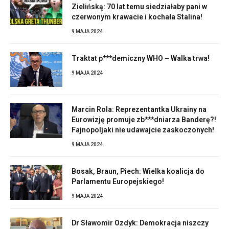
Zielińską: 70 lat temu siedziałaby pani w
czerwonym krawacie i kochała Stalina!
9 MAJA 2024
Traktat p***demiczny WHO – Walka trwa!
9 MAJA 2024
Marcin Rola: Reprezentantka Ukrainy na
Eurowizję promuje zb***dniarza Banderę?!
Fajnopoljaki nie udawajcie zaskoczonych!
9 MAJA 2024
Bosak, Braun, Piech: Wielka koalicja do
Parlamentu Europejskiego!
9 MAJA 2024
Dr Sławomir Ozdyk: Demokracja niszczy