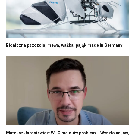
Bioniczna pszczoła, mewa, ważka, pająk made in Germany!
Mateusz Jarosiewicz: WHO ma duży problem – Wyszło na jaw,