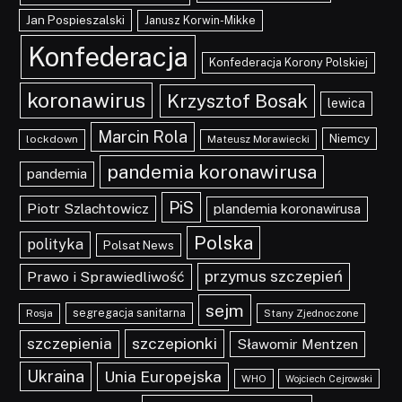
Jan Pospieszalski
Janusz Korwin-Mikke
Konfederacja
Konfederacja Korony Polskiej
koronawirus
Krzysztof Bosak
lewica
Marcin Rola
Niemcy
lockdown
Mateusz Morawiecki
pandemia koronawirusa
pandemia
PiS
Piotr Szlachtowicz
plandemia koronawirusa
Polska
polityka
Polsat News
przymus szczepień
Prawo i Sprawiedliwość
sejm
segregacja sanitarna
Rosja
Stany Zjednoczone
szczepionki
szczepienia
Sławomir Mentzen
Ukraina
Unia Europejska
WHO
Wojciech Cejrowski