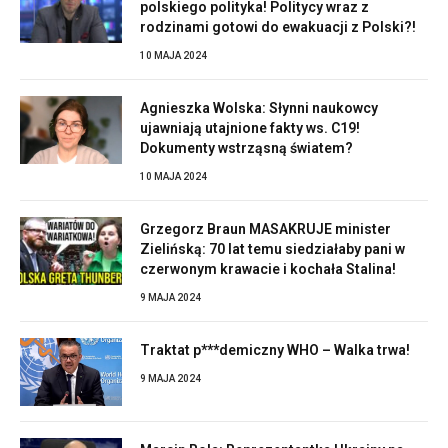
polskiego polityka! Politycy wraz z
rodzinami gotowi do ewakuacji z Polski?!
10 MAJA 2024
Agnieszka Wolska: Słynni naukowcy
ujawniają utajnione fakty ws. C19!
Dokumenty wstrząsną światem?
10 MAJA 2024
Grzegorz Braun MASAKRUJE minister
Zielińską: 70 lat temu siedziałaby pani w
czerwonym krawacie i kochała Stalina!
9 MAJA 2024
Traktat p***demiczny WHO – Walka trwa!
9 MAJA 2024