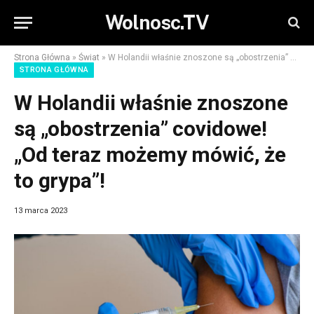
Wolnosc.TV
Strona Główna
»
Świat
»
W Holandii właśnie znoszone są „obostrzenia” covidowe! „Od teraz możemy mówić, że to grypa”!
STRONA GŁÓWNA
W Holandii właśnie znoszone
są „obostrzenia” covidowe!
„Od teraz możemy mówić, że
to grypa”!
13 marca 2023