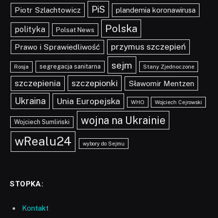
PiS
Piotr Szlachtowicz
plandemia koronawirusa
Polska
polityka
Polsat News
przymus szczepień
Prawo i Sprawiedliwość
sejm
segregacja sanitarna
Rosja
Stany Zjednoczone
szczepionki
szczepienia
Sławomir Mentzen
Ukraina
Unia Europejska
WHO
Wojciech Cejrowski
wojna na Ukrainie
Wojciech Sumliński
wRealu24
wybory do Sejmu
STOPKA:
Kontakt