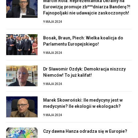
Marcin Rola: Reprezentantka Ukrainy na
Eurowizję promuje zb***dniarza Banderę?!
Fajnopoljaki nie udawajcie zaskoczonych!
9 MAJA 2024
Bosak, Braun, Piech: Wielka koalicja do
Parlamentu Europejskiego!
9 MAJA 2024
Dr Sławomir Ozdyk: Demokracja niszczy
Niemców! To już kalifat!
9 MAJA 2024
Marek Skowroński: Ile medycyny jest w
medycynie? Ile ekologii w ekologach?
9 MAJA 2024
Czy dawna Hanza odradza się w Europie?