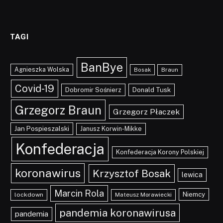
TAGI
BanBye
Agnieszka Wolska
Braun
Bosak
Covid-19
Dobromir Sośnierz
Donald Tusk
Grzegorz Braun
Grzegorz Płaczek
Jan Pospieszalski
Janusz Korwin-Mikke
Konfederacja
Konfederacja Korony Polskiej
koronawirus
Krzysztof Bosak
lewica
Marcin Rola
Niemcy
lockdown
Mateusz Morawiecki
pandemia koronawirusa
pandemia