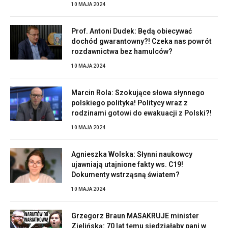
10 MAJA 2024
Prof. Antoni Dudek: Będą obiecywać
dochód gwarantowny?! Czeka nas powrót
rozdawnictwa bez hamulców?
10 MAJA 2024
Marcin Rola: Szokujące słowa słynnego
polskiego polityka! Politycy wraz z
rodzinami gotowi do ewakuacji z Polski?!
10 MAJA 2024
Agnieszka Wolska: Słynni naukowcy
ujawniają utajnione fakty ws. C19!
Dokumenty wstrząsną światem?
10 MAJA 2024
Grzegorz Braun MASAKRUJE minister
Zielińską: 70 lat temu siedziałaby pani w