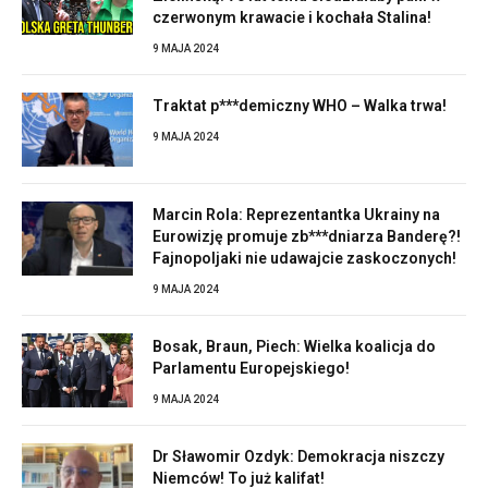
czerwonym krawacie i kochała Stalina!
9 MAJA 2024
Traktat p***demiczny WHO – Walka trwa!
9 MAJA 2024
Marcin Rola: Reprezentantka Ukrainy na
Eurowizję promuje zb***dniarza Banderę?!
Fajnopoljaki nie udawajcie zaskoczonych!
9 MAJA 2024
Bosak, Braun, Piech: Wielka koalicja do
Parlamentu Europejskiego!
9 MAJA 2024
Dr Sławomir Ozdyk: Demokracja niszczy
Niemców! To już kalifat!