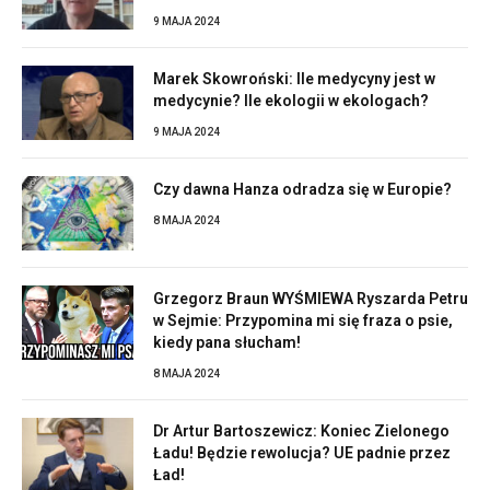
9 MAJA 2024
Marek Skowroński: Ile medycyny jest w
medycynie? Ile ekologii w ekologach?
9 MAJA 2024
Czy dawna Hanza odradza się w Europie?
8 MAJA 2024
Grzegorz Braun WYŚMIEWA Ryszarda Petru
w Sejmie: Przypomina mi się fraza o psie,
kiedy pana słucham!
8 MAJA 2024
Dr Artur Bartoszewicz: Koniec Zielonego
Ładu! Będzie rewolucja? UE padnie przez
Ład!