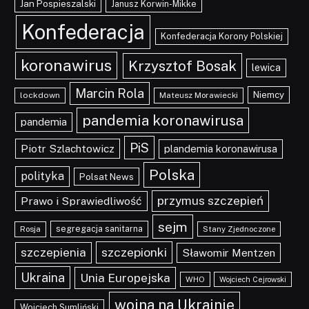
Jan Pospieszalski
Janusz Korwin-Mikke
Konfederacja
Konfederacja Korony Polskiej
koronawirus
Krzysztof Bosak
lewica
Marcin Rola
Niemcy
lockdown
Mateusz Morawiecki
pandemia koronawirusa
pandemia
PiS
Piotr Szlachtowicz
plandemia koronawirusa
Polska
polityka
Polsat News
przymus szczepień
Prawo i Sprawiedliwość
sejm
segregacja sanitarna
Rosja
Stany Zjednoczone
szczepionki
szczepienia
Sławomir Mentzen
Ukraina
Unia Europejska
WHO
Wojciech Cejrowski
wojna na Ukrainie
Wojciech Sumliński