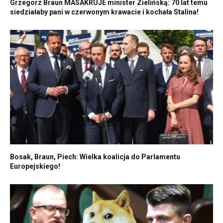
Grzegorz Braun MASAKRUJE minister Zielińską: 70 lat temu
siedziałaby pani w czerwonym krawacie i kochała Stalina!
Bosak, Braun, Piech: Wielka koalicja do Parlamentu
Europejskiego!