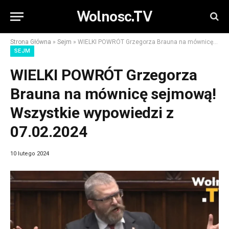
Wolnosc.TV
Strona Główna
»
Sejm
»
WIELKI POWRÓT Grzegorza Brauna na mównicę sejmową! Wszystkie wypowiedzi z 07.02.2024
SEJM
WIELKI POWRÓT Grzegorza
Brauna na mównicę sejmową!
Wszystkie wypowiedzi z
07.02.2024
10 lutego 2024