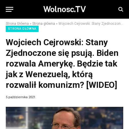
Wolnosc.TV
Strona Główna
»
Strona główna
»
Wojciech Cejrowski: Stany Zjednoczone się psują. Biden rozwala Amerykę. Będzie tak jak z Wenezuelą, którą rozwalił komunizm? [WIDEO]
STRONA GŁÓWNA
Wojciech Cejrowski: Stany
Zjednoczone się psują. Biden
rozwala Amerykę. Będzie tak
jak z Wenezuelą, którą
rozwalił komunizm? [WIDEO]
5 października 2021