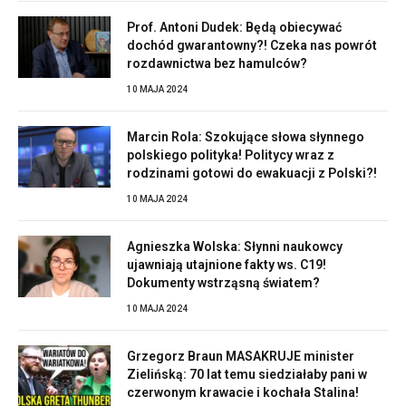
Prof. Antoni Dudek: Będą obiecywać
dochód gwarantowny?! Czeka nas powrót
rozdawnictwa bez hamulców?
10 MAJA 2024
Marcin Rola: Szokujące słowa słynnego
polskiego polityka! Politycy wraz z
rodzinami gotowi do ewakuacji z Polski?!
10 MAJA 2024
Agnieszka Wolska: Słynni naukowcy
ujawniają utajnione fakty ws. C19!
Dokumenty wstrząsną światem?
10 MAJA 2024
Grzegorz Braun MASAKRUJE minister
Zielińską: 70 lat temu siedziałaby pani w
czerwonym krawacie i kochała Stalina!