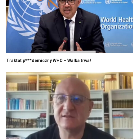
Traktat p***demiczny WHO – Walka trwa!