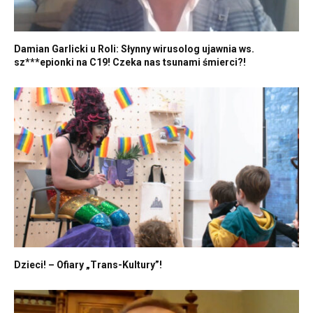
Damian Garlicki u Roli: Słynny wirusolog ujawnia ws.
sz***epionki na C19! Czeka nas tsunami śmierci?!
Dzieci! – Ofiary „Trans-Kultury”!