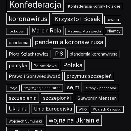
Konfederacja
Konfederacja Korony Polskiej
koronawirus
Krzysztof Bosak
lewica
Marcin Rola
Niemcy
lockdown
Mateusz Morawiecki
pandemia koronawirusa
pandemia
PiS
Piotr Szlachtowicz
plandemia koronawirusa
Polska
polityka
Polsat News
przymus szczepień
Prawo i Sprawiedliwość
sejm
segregacja sanitarna
Rosja
Stany Zjednoczone
szczepionki
szczepienia
Sławomir Mentzen
Ukraina
Unia Europejska
WHO
Wojciech Cejrowski
wojna na Ukrainie
Wojciech Sumliński