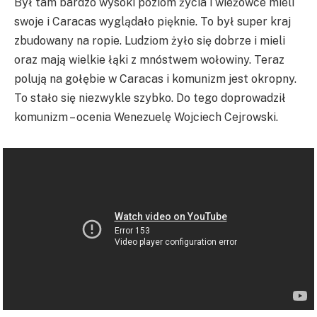
Był tam bardzo wysoki poziom życia i wieżowce mieli
swoje i Caracas wyglądało pięknie. To był super kraj
zbudowany na ropie. Ludziom żyło się dobrze i mieli
oraz mają wielkie łąki z mnóstwem wołowiny. Teraz
polują na gołębie w Caracas i komunizm jest okropny.
To stało się niezwykle szybko. Do tego doprowadził
komunizm – ocenia Wenezuelę Wojciech Cejrowski.