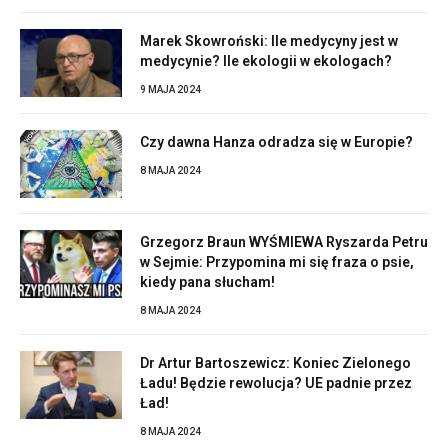
Marek Skowroński: Ile medycyny jest w
medycynie? Ile ekologii w ekologach?
9 MAJA 2024
Czy dawna Hanza odradza się w Europie?
8 MAJA 2024
Grzegorz Braun WYŚMIEWA Ryszarda Petru
w Sejmie: Przypomina mi się fraza o psie,
kiedy pana słucham!
8 MAJA 2024
Dr Artur Bartoszewicz: Koniec Zielonego
Ładu! Będzie rewolucja? UE padnie przez
Ład!
8 MAJA 2024