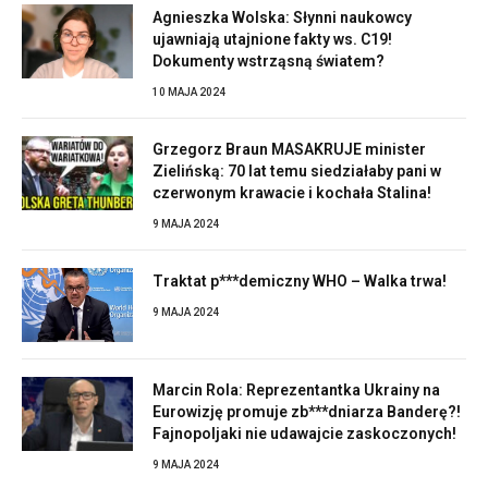
Agnieszka Wolska: Słynni naukowcy
ujawniają utajnione fakty ws. C19!
Dokumenty wstrząsną światem?
10 MAJA 2024
Grzegorz Braun MASAKRUJE minister
Zielińską: 70 lat temu siedziałaby pani w
czerwonym krawacie i kochała Stalina!
9 MAJA 2024
Traktat p***demiczny WHO – Walka trwa!
9 MAJA 2024
Marcin Rola: Reprezentantka Ukrainy na
Eurowizję promuje zb***dniarza Banderę?!
Fajnopoljaki nie udawajcie zaskoczonych!
9 MAJA 2024