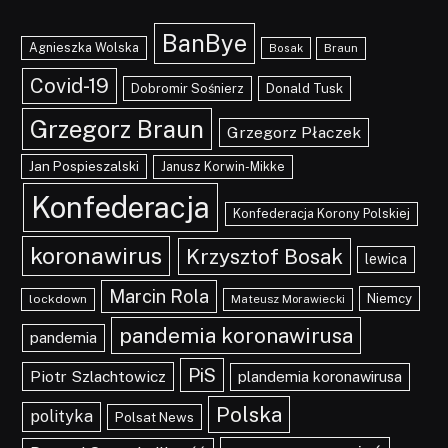
BanBye
Agnieszka Wolska
Braun
Bosak
Covid-19
Dobromir Sośnierz
Donald Tusk
Grzegorz Braun
Grzegorz Płaczek
Jan Pospieszalski
Janusz Korwin-Mikke
Konfederacja
Konfederacja Korony Polskiej
koronawirus
Krzysztof Bosak
lewica
Marcin Rola
Niemcy
lockdown
Mateusz Morawiecki
pandemia koronawirusa
pandemia
PiS
Piotr Szlachtowicz
plandemia koronawirusa
Polska
polityka
Polsat News