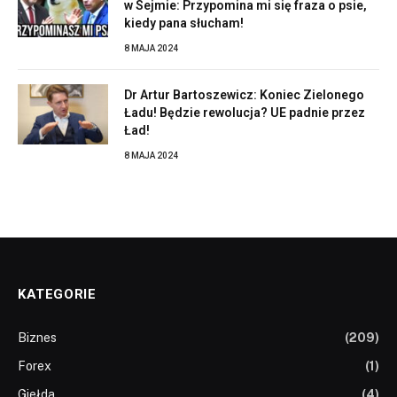
w Sejmie: Przypomina mi się fraza o psie,
kiedy pana słucham!
8 MAJA 2024
Dr Artur Bartoszewicz: Koniec Zielonego
Ładu! Będzie rewolucja? UE padnie przez
Ład!
8 MAJA 2024
KATEGORIE
Biznes
(209)
Forex
(1)
Giełda
(4)