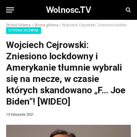
Wolnosc.TV
Strona Główna
»
Strona główna
»
Wojciech Cejrowski: Zniesiono lockdowny i Amerykanie tłumnie wybrali się na mecze, w czasie których skandowano „F… Joe Biden”! [WIDEO]
STRONA GŁÓWNA
Wojciech Cejrowski:
Zniesiono lockdowny i
Amerykanie tłumnie wybrali
się na mecze, w czasie
których skandowano „F… Joe
Biden”! [WIDEO]
13 listopada 2021