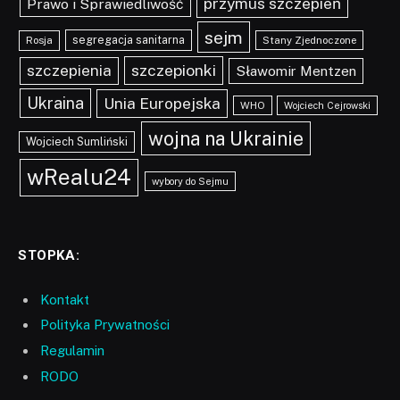
przymus szczepień
Prawo i Sprawiedliwość
sejm
segregacja sanitarna
Rosja
Stany Zjednoczone
szczepionki
szczepienia
Sławomir Mentzen
Ukraina
Unia Europejska
WHO
Wojciech Cejrowski
wojna na Ukrainie
Wojciech Sumliński
wRealu24
wybory do Sejmu
STOPKA:
Kontakt
Polityka Prywatności
Regulamin
RODO