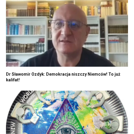
Dr Sławomir Ozdyk: Demokracja niszczy Niemców! To już
kalifat!