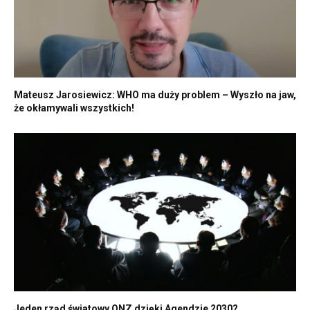
Mateusz Jarosiewicz: WHO ma duży problem – Wyszło na jaw,
że okłamywali wszystkich!
Jeden rząd światowy ONZ dzięki Agendzie 2030?