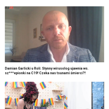
Damian Garlicki u Roli: Słynny wirusolog ujawnia ws.
sz***epionki na C19! Czeka nas tsunami śmierci?!