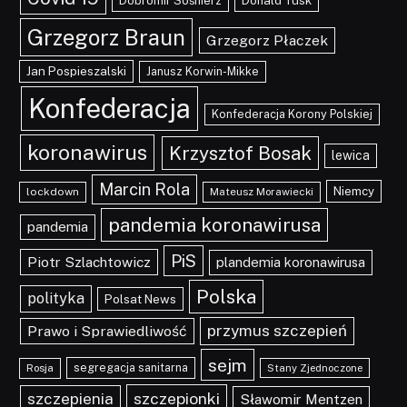
Dobromir Sośnierz
Donald Tusk
Grzegorz Braun
Grzegorz Płaczek
Jan Pospieszalski
Janusz Korwin-Mikke
Konfederacja
Konfederacja Korony Polskiej
koronawirus
Krzysztof Bosak
lewica
Marcin Rola
Niemcy
lockdown
Mateusz Morawiecki
pandemia koronawirusa
pandemia
PiS
Piotr Szlachtowicz
plandemia koronawirusa
Polska
polityka
Polsat News
przymus szczepień
Prawo i Sprawiedliwość
sejm
segregacja sanitarna
Rosja
Stany Zjednoczone
szczepionki
szczepienia
Sławomir Mentzen