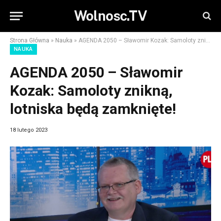
Wolnosc.TV
Strona Główna
»
Nauka
»
AGENDA 2050 – Sławomir Kozak: Samoloty znikną, lotniska będą zamknięte!
NAUKA
AGENDA 2050 – Sławomir
Kozak: Samoloty znikną,
lotniska będą zamknięte!
18 lutego 2023