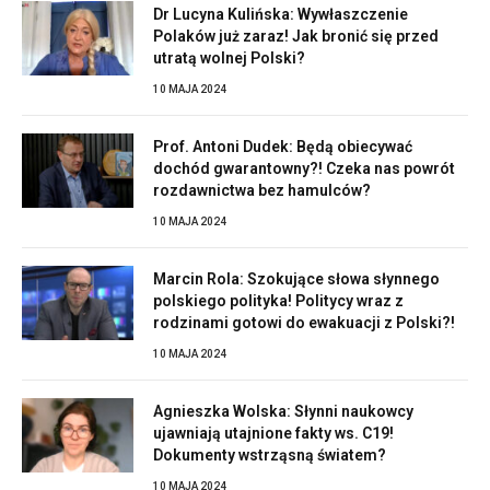
Dr Lucyna Kulińska: Wywłaszczenie
Polaków już zaraz! Jak bronić się przed
utratą wolnej Polski?
10 MAJA 2024
Prof. Antoni Dudek: Będą obiecywać
dochód gwarantowny?! Czeka nas powrót
rozdawnictwa bez hamulców?
10 MAJA 2024
Marcin Rola: Szokujące słowa słynnego
polskiego polityka! Politycy wraz z
rodzinami gotowi do ewakuacji z Polski?!
10 MAJA 2024
Agnieszka Wolska: Słynni naukowcy
ujawniają utajnione fakty ws. C19!
Dokumenty wstrząsną światem?
10 MAJA 2024