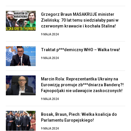
Grzegorz Braun MASAKRUJE minister
Zielińską: 70 lat temu siedziałaby pani w
czerwonym krawacie i kochała Stalina!
9 MAJA 2024
Traktat p***demiczny WHO – Walka trwa!
9 MAJA 2024
Marcin Rola: Reprezentantka Ukrainy na
Eurowizję promuje zb***dniarza Banderę?!
Fajnopoljaki nie udawajcie zaskoczonych!
9 MAJA 2024
Bosak, Braun, Piech: Wielka koalicja do
Parlamentu Europejskiego!
9 MAJA 2024