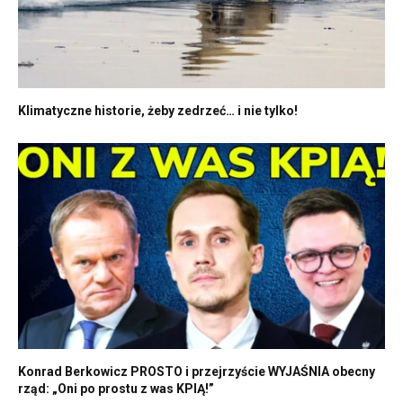
Klimatyczne historie, żeby zedrzeć… i nie tylko!
Konrad Berkowicz PROSTO i przejrzyście WYJAŚNIA obecny
rząd: „Oni po prostu z was KPIĄ!”