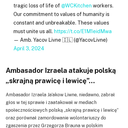
tragic loss of life of
@WCKitchen
workers.
Our commitment to values of humanity is
constant and unbreakable. These values
must unite us all.
https://t.co/E1M1eidMwa
— Amb. Yacov Livne 🇮🇱 (@YacovLivne)
April 3, 2024
Ambasador Izraela atakuje polską
„skrajną prawicę i lewicę”…
Ambasador Izraela Ja’akow Liwne, niedawno, zabrał
głos w tej sprawie i zaatakował w mediach
społecznościowych polską „skrajną prawicę i lewicę”
oraz porównał zamordowanie wolontariuszy do
zgaszenia przez Grzegorza Brauna w polskim