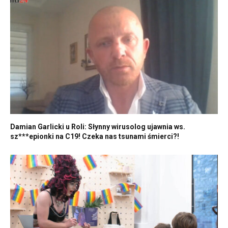
Damian Garlicki u Roli: Słynny wirusolog ujawnia ws.
sz***epionki na C19! Czeka nas tsunami śmierci?!