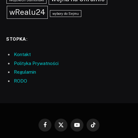
wRealu24
wybory do Sejmu
STOPKA:
Kontakt
Polityka Prywatności
Regulamin
RODO
Facebook
X
YouTube
TikTok
(Twitter)