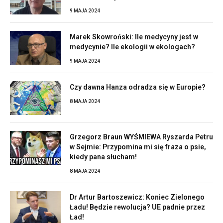
9 MAJA 2024
Marek Skowroński: Ile medycyny jest w
medycynie? Ile ekologii w ekologach?
9 MAJA 2024
Czy dawna Hanza odradza się w Europie?
8 MAJA 2024
Grzegorz Braun WYŚMIEWA Ryszarda Petru
w Sejmie: Przypomina mi się fraza o psie,
kiedy pana słucham!
8 MAJA 2024
Dr Artur Bartoszewicz: Koniec Zielonego
Ładu! Będzie rewolucja? UE padnie przez
Ład!