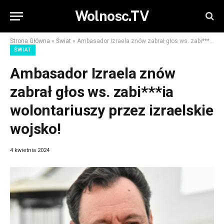
Wolnosc.TV
Strona Główna
»
Świat
»
Ambasador Izraela znów zabrał głos ws. zabi***ia wolontariuszy przez izraelskie wojsko!
ŚWIAT
Ambasador Izraela znów
zabrał głos ws. zabi***ia
wolontariuszy przez izraelskie
wojsko!
4 kwietnia 2024