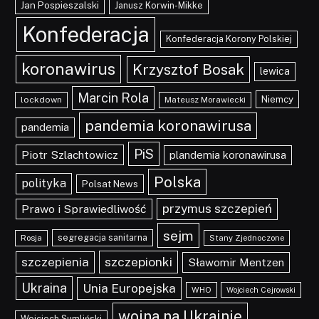
Jan Pospieszalski
Janusz Korwin-Mikke
Konfederacja
Konfederacja Korony Polskiej
koronawirus
Krzysztof Bosak
lewica
Marcin Rola
Niemcy
lockdown
Mateusz Morawiecki
pandemia koronawirusa
pandemia
PiS
Piotr Szlachtowicz
plandemia koronawirusa
Polska
polityka
Polsat News
przymus szczepień
Prawo i Sprawiedliwość
sejm
segregacja sanitarna
Rosja
Stany Zjednoczone
szczepionki
szczepienia
Sławomir Mentzen
Ukraina
Unia Europejska
WHO
Wojciech Cejrowski
wojna na Ukrainie
Wojciech Sumliński