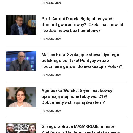
10 MAJA 2024
Prof. Antoni Dudek: Będą obiecywać
dochód gwarantowny?! Czeka nas powrót
rozdawnictwa bez hamulców?
10 MAJA 2024
Marcin Rola: Szokujące słowa słynnego
polskiego polityka! Politycy wraz z
rodzinami gotowi do ewakuacji z Polski?!
10 MAJA 2024
Agnieszka Wolska: Słynni naukowcy
ujawniają utajnione fakty ws. C19!
Dokumenty wstrząsną światem?
10 MAJA 2024
Grzegorz Braun MASAKRUJE minister
Zielińską: 70 lat temu siedziałaby pani w