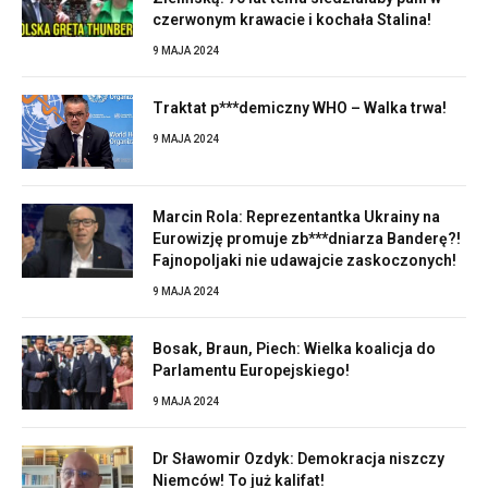
czerwonym krawacie i kochała Stalina!
9 MAJA 2024
Traktat p***demiczny WHO – Walka trwa!
9 MAJA 2024
Marcin Rola: Reprezentantka Ukrainy na
Eurowizję promuje zb***dniarza Banderę?!
Fajnopoljaki nie udawajcie zaskoczonych!
9 MAJA 2024
Bosak, Braun, Piech: Wielka koalicja do
Parlamentu Europejskiego!
9 MAJA 2024
Dr Sławomir Ozdyk: Demokracja niszczy
Niemców! To już kalifat!