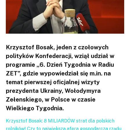
Krzysztof Bosak, jeden z czołowych
polityków Konfederacji, wziął udział w
programie „6. Dzień Tygodnia w Radiu
ZET”, gdzie wypowiedział się m.in. na
temat pierwszej oficjalnej wizyty
prezydenta Ukrainy, Wołodymyra
Zełenskiego, w Polsce w czasie
Wielkiego Tygodnia.
Krzysztof Bosak: 8 MILIARDÓW strat dla polskich
rolników! Czy to największa afera gospodarcza rządu