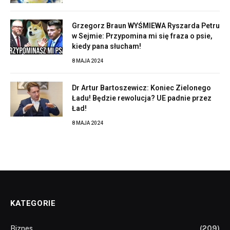
Grzegorz Braun WYŚMIEWA Ryszarda Petru
w Sejmie: Przypomina mi się fraza o psie,
kiedy pana słucham!
8 MAJA 2024
Dr Artur Bartoszewicz: Koniec Zielonego
Ładu! Będzie rewolucja? UE padnie przez
Ład!
8 MAJA 2024
KATEGORIE
Biznes
(209)