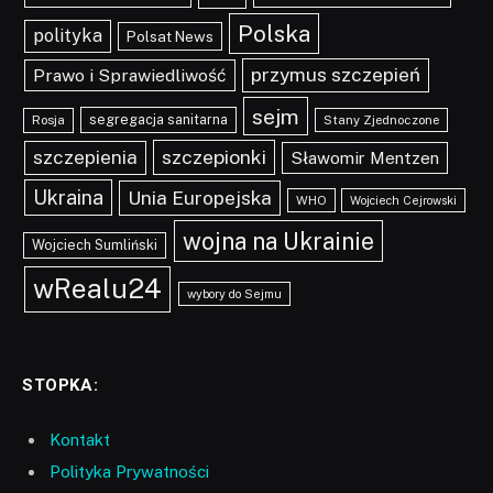
Polska
polityka
Polsat News
przymus szczepień
Prawo i Sprawiedliwość
sejm
segregacja sanitarna
Rosja
Stany Zjednoczone
szczepionki
szczepienia
Sławomir Mentzen
Ukraina
Unia Europejska
WHO
Wojciech Cejrowski
wojna na Ukrainie
Wojciech Sumliński
wRealu24
wybory do Sejmu
STOPKA:
Kontakt
Polityka Prywatności