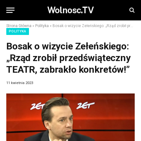
Wolnosc.TV
Strona Główna
»
Polityka
»
Bosak o wizycie Zełeńskiego: „Rząd zrobił przedświąteczny TEATR, zabrakło konkretów!”
POLITYKA
Bosak o wizycie Zełeńskiego:
„Rząd zrobił przedświąteczny
TEATR, zabrakło konkretów!”
11 kwietnia 2023