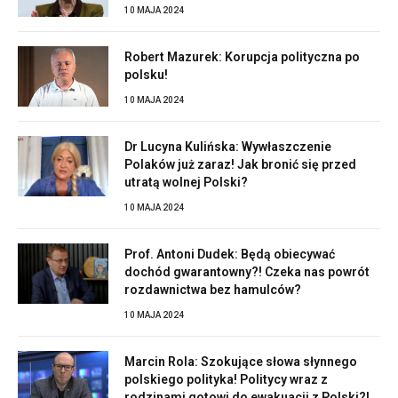
10 MAJA 2024
Robert Mazurek: Korupcja polityczna po
polsku!
10 MAJA 2024
Dr Lucyna Kulińska: Wywłaszczenie
Polaków już zaraz! Jak bronić się przed
utratą wolnej Polski?
10 MAJA 2024
Prof. Antoni Dudek: Będą obiecywać
dochód gwarantowny?! Czeka nas powrót
rozdawnictwa bez hamulców?
10 MAJA 2024
Marcin Rola: Szokujące słowa słynnego
polskiego polityka! Politycy wraz z
rodzinami gotowi do ewakuacji z Polski?!