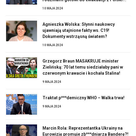
10 MAJA 2024
Agnieszka Wolska: Słynni naukowcy
ujawniają utajnione fakty ws. C19!
Dokumenty wstrząsną światem?
10 MAJA 2024
Grzegorz Braun MASAKRUJE minister
Zielińską: 70 lat temu siedziałaby pani w
czerwonym krawacie i kochała Stalina!
9 MAJA 2024
Traktat p***demiczny WHO – Walka trwa!
9 MAJA 2024
Marcin Rola: Reprezentantka Ukrainy na
Eurowizję promuje zb***dniarza Banderę?!