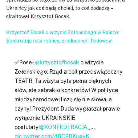
Ukraińcy jak coś będą chcieli, to coś dodadzą –
skwitował Krzysztof Bosak.
Krzysztof Bosak o wizycie Zełeńskiego w Polsce:
Bankrutują nasi rolnicy, producenci i hodowcy!
✅Poseł
@krzysztofbosak
o wizycie
Zełeńskiego: Rząd zrobił przedświąteczny
TEATR! Ta wizyta była pełna pięknych
słów, ale zabrakło konkretów! W polityce
międzynarodowej liczą się nie słowa, a
czyny! Prezydent Duda wygłaszał prawie
wyłącznie UKRAIŃSKIE
postulaty!
@KONFEDERACJA_
…
pic.twitter.com/48CPBKugyK