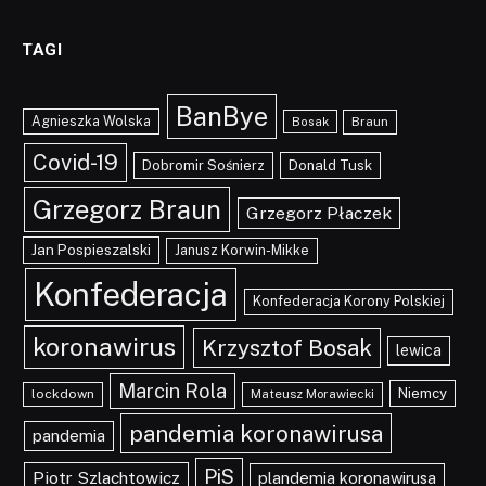
TAGI
BanBye
Agnieszka Wolska
Braun
Bosak
Covid-19
Dobromir Sośnierz
Donald Tusk
Grzegorz Braun
Grzegorz Płaczek
Jan Pospieszalski
Janusz Korwin-Mikke
Konfederacja
Konfederacja Korony Polskiej
koronawirus
Krzysztof Bosak
lewica
Marcin Rola
Niemcy
lockdown
Mateusz Morawiecki
pandemia koronawirusa
pandemia
PiS
Piotr Szlachtowicz
plandemia koronawirusa