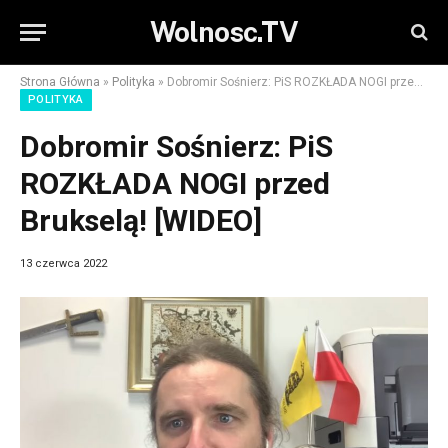
Wolnosc.TV
Strona Główna
»
Polityka
»
Dobromir Sośnierz: PiS ROZKŁADA NOGI przed Brukselą! [WIDEO]
POLITYKA
Dobromir Sośnierz: PiS
ROZKŁADA NOGI przed
Brukselą! [WIDEO]
13 czerwca 2022