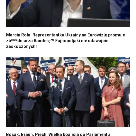
Marcin Rola: Reprezentantka Ukrainy na Eurowizję promuje
zb***dniarza Banderę?! Fajnopoljaki nie udawajcie
zaskoczonych!
Bosak, Braun, Piech: Wielka koalicja do Parlamentu