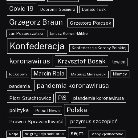
Covid-19
Dobromir Sośnierz
Donald Tusk
Grzegorz Braun
Grzegorz Płaczek
Jan Pospieszalski
Janusz Korwin-Mikke
Konfederacja
Konfederacja Korony Polskiej
koronawirus
Krzysztof Bosak
lewica
Marcin Rola
Niemcy
lockdown
Mateusz Morawiecki
pandemia koronawirusa
pandemia
PiS
Piotr Szlachtowicz
plandemia koronawirusa
Polska
polityka
Polsat News
przymus szczepień
Prawo i Sprawiedliwość
sejm
segregacja sanitarna
Rosja
Stany Zjednoczone