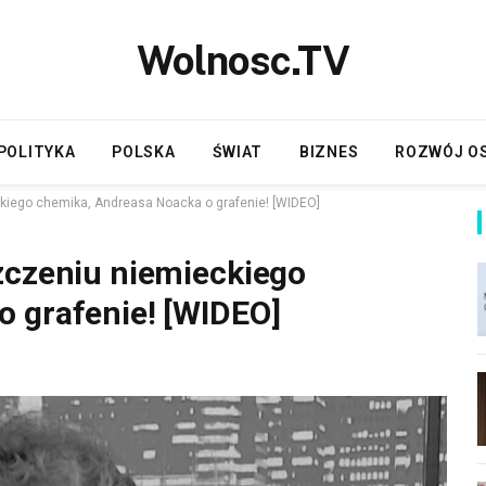
Wolnosc.TV
POLITYKA
POLSKA
ŚWIAT
BIZNES
ROZWÓJ O
kiego chemika, Andreasa Noacka o grafenie! [WIDEO]
zczeniu niemieckiego
 grafenie! [WIDEO]