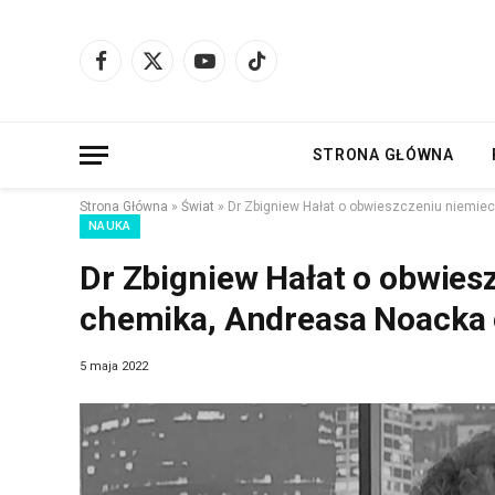
Facebook
X
YouTube
TikTok
(Twitter)
STRONA GŁÓWNA
Strona Główna
»
Świat
»
Dr Zbigniew Hałat o obwieszczeniu niemiec
NAUKA
Dr Zbigniew Hałat o obwies
chemika, Andreasa Noacka o
5 maja 2022