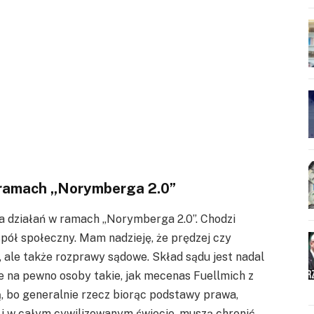
w ramach „Norymberga 2.0”
a działań w ramach „Norymberga 2.0”. Chodzi
pół społeczny. Mam nadzieję, że prędzej czy
, ale także rozprawy sądowe. Skład sądu jest nadal
le na pewno osoby takie, jak mecenas Fuellmich z
, bo generalnie rzecz biorąc podstawy prawa,
 i w całym cywilizowanym świecie, muszą chronić