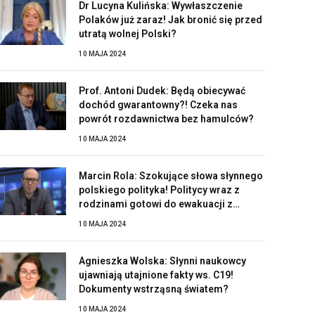
Dr Lucyna Kulińska: Wywłaszczenie
Polaków już zaraz! Jak bronić się przed
utratą wolnej Polski?
10 MAJA 2024
Prof. Antoni Dudek: Będą obiecywać
dochód gwarantowny?! Czeka nas
powrót rozdawnictwa bez hamulców?
10 MAJA 2024
Marcin Rola: Szokujące słowa słynnego
polskiego polityka! Politycy wraz z
rodzinami gotowi do ewakuacji z
Polski?!
10 MAJA 2024
Agnieszka Wolska: Słynni naukowcy
ujawniają utajnione fakty ws. C19!
Dokumenty wstrząsną światem?
10 MAJA 2024