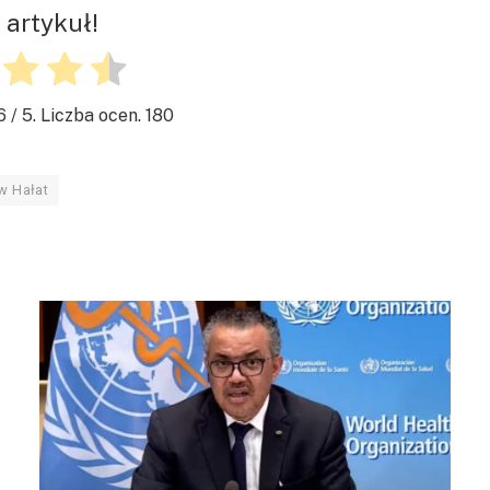
 artykuł!
6
/ 5. Liczba ocen.
180
w Hałat