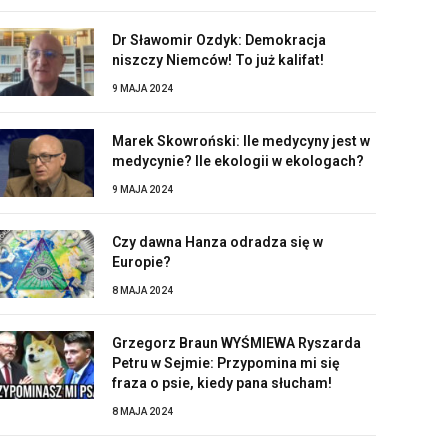
Dr Sławomir Ozdyk: Demokracja
niszczy Niemców! To już kalifat!
9 MAJA 2024
Marek Skowroński: Ile medycyny jest w
medycynie? Ile ekologii w ekologach?
9 MAJA 2024
Czy dawna Hanza odradza się w
Europie?
8 MAJA 2024
Grzegorz Braun WYŚMIEWA Ryszarda
Petru w Sejmie: Przypomina mi się
fraza o psie, kiedy pana słucham!
8 MAJA 2024