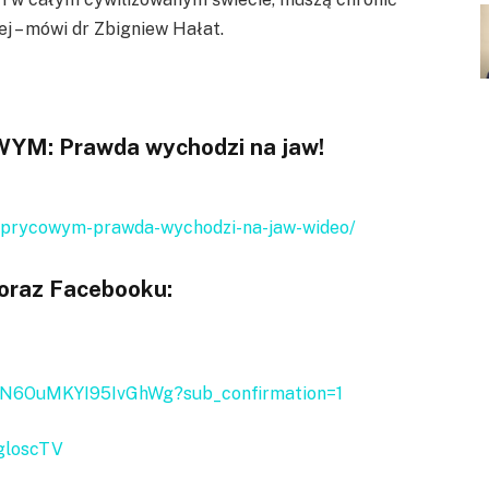
ej – mówi dr Zbigniew Hałat.
WYM: Prawda wychodzi na jaw!
-szprycowym-prawda-wychodzi-na-jaw-wideo/
 oraz Facebooku:
YN6OuMKYI95IvGhWg?sub_confirmation=1
gloscTV