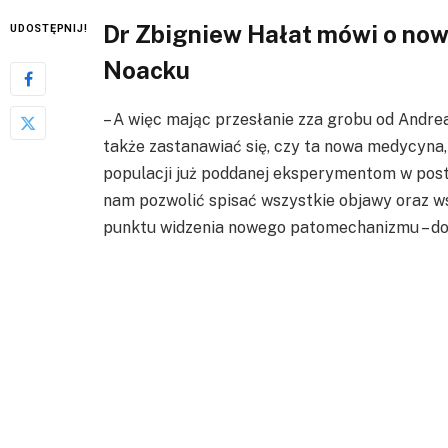
Dr Zbigniew Hałat mówi o now
UDOSTĘPNIJ!
Noacku
– A więc mając przesłanie zza grobu od Andr
także zastanawiać się, czy ta nowa medycyna, 
populacji już poddanej eksperymentom w post
nam pozwolić spisać wszystkie objawy oraz ws
punktu widzenia nowego patomechanizmu – dod