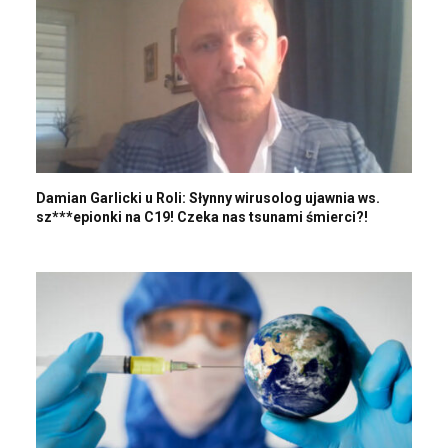
Damian Garlicki u Roli: Słynny wirusolog ujawnia ws.
sz***epionki na C19! Czeka nas tsunami śmierci?!