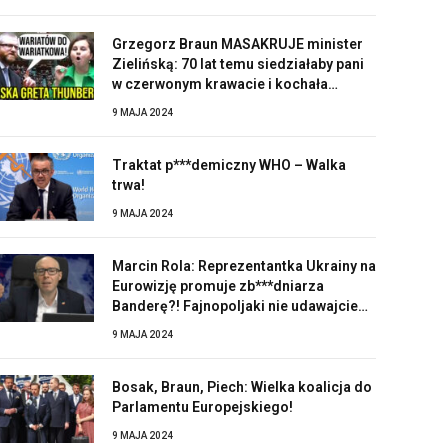
Grzegorz Braun MASAKRUJE minister
Zielińską: 70 lat temu siedziałaby pani
w czerwonym krawacie i kochała
Stalina!
9 MAJA 2024
Traktat p***demiczny WHO – Walka
trwa!
9 MAJA 2024
Marcin Rola: Reprezentantka Ukrainy na
Eurowizję promuje zb***dniarza
Banderę?! Fajnopoljaki nie udawajcie
zaskoczonych!
9 MAJA 2024
Bosak, Braun, Piech: Wielka koalicja do
Parlamentu Europejskiego!
9 MAJA 2024