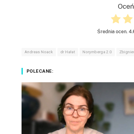
Oceń
Średnia ocen.
4.
Andreas Noack
dr Hałat
Norymberga 2.0
Zbignie
POLECANE: