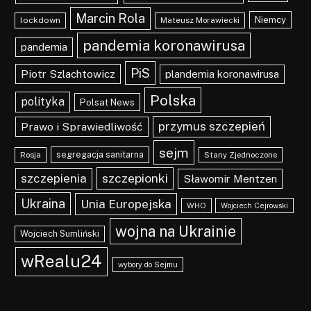
Marcin Rola
Niemcy
lockdown
Mateusz Morawiecki
pandemia koronawirusa
pandemia
PiS
Piotr Szlachtowicz
plandemia koronawirusa
Polska
polityka
Polsat News
przymus szczepień
Prawo i Sprawiedliwość
sejm
segregacja sanitarna
Rosja
Stany Zjednoczone
szczepionki
szczepienia
Sławomir Mentzen
Ukraina
Unia Europejska
WHO
Wojciech Cejrowski
wojna na Ukrainie
Wojciech Sumliński
wRealu24
wybory do Sejmu