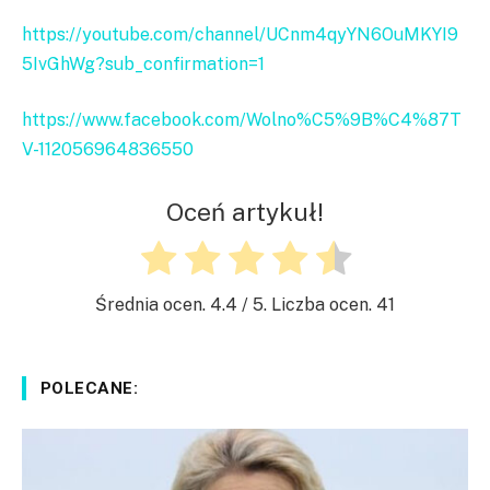
https://youtube.com/channel/UCnm4qyYN6OuMKYI9
5IvGhWg?sub_confirmation=1
https://www.facebook.com/Wolno%C5%9B%C4%87T
V-112056964836550
Oceń artykuł!
Średnia ocen.
4.4
/ 5. Liczba ocen.
41
POLECANE: