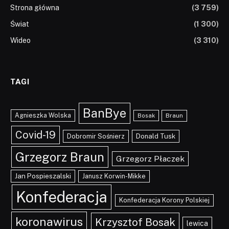
Strona główna
(3 759)
Świat
(1 300)
Wideo
(3 310)
TAGI
BanBye
Agnieszka Wolska
Braun
Bosak
Covid-19
Dobromir Sośnierz
Donald Tusk
Grzegorz Braun
Grzegorz Płaczek
Jan Pospieszalski
Janusz Korwin-Mikke
Konfederacja
Konfederacja Korony Polskiej
koronawirus
Krzysztof Bosak
lewica