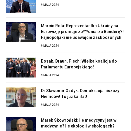
9 MAJA 2024
Marcin Rola: Reprezentantka Ukrainy na
Eurowizję promuje zb***dniarza Banderę?!
Fajnopoljaki nie udawajcie zaskoczonych!
9 MAJA 2024
Bosak, Braun, Piech: Wielka koalicja do
Parlamentu Europejskiego!
9 MAJA 2024
Dr Sławomir Ozdyk: Demokracja niszczy
Niemców! To już kalifat!
9 MAJA 2024
Marek Skowroński: Ile medycyny jest w
medycynie? Ile ekologii w ekologach?