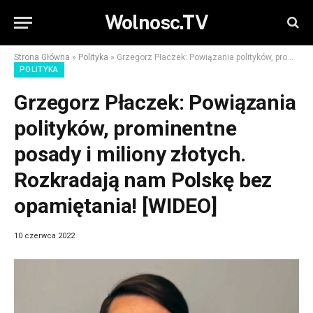
Wolnosc.TV
Strona Główna
»
Polityka
»
Grzegorz Płaczek: Powiązania polityków, prominentne posady i miliony złotych. Rozkradają nam Polskę bez opamiętania! [WIDEO]
POLITYKA
Grzegorz Płaczek: Powiązania
polityków, prominentne
posady i miliony złotych.
Rozkradają nam Polskę bez
opamiętania! [WIDEO]
10 czerwca 2022