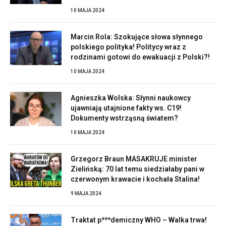
10 MAJA 2024
Marcin Rola: Szokujące słowa słynnego
polskiego polityka! Politycy wraz z
rodzinami gotowi do ewakuacji z Polski?!
10 MAJA 2024
Agnieszka Wolska: Słynni naukowcy
ujawniają utajnione fakty ws. C19!
Dokumenty wstrząsną światem?
10 MAJA 2024
Grzegorz Braun MASAKRUJE minister
Zielińską: 70 lat temu siedziałaby pani w
czerwonym krawacie i kochała Stalina!
9 MAJA 2024
Traktat p***demiczny WHO – Walka trwa!