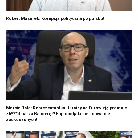
Robert Mazurek: Korupcja polityczna po polsku!
Marcin Rola: Reprezentantka Ukrainy na Eurowizję promuje
zb***dniarza Banderę?! Fajnopoljaki nie udawajcie
zaskoczonych!