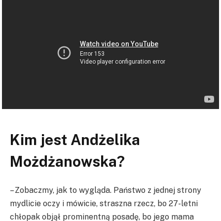
Kim jest Andżelika
Możdżanowska?
– Zobaczmy, jak to wygląda. Państwo z jednej strony
mydlicie oczy i mówicie, straszna rzecz, bo 27-letni
chłopak objął prominentną posadę, bo jego mama