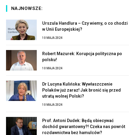
NAJNOWSZE:
Urszula Handlura – Czy wiemy, o co chodzi
w Unii Europejskiej?
10 MAJA 2024
Robert Mazurek: Korupcja polityczna po
polsku!
10 MAJA 2024
Dr Lucyna Kulińska: Wywłaszczenie
Polaków już zaraz! Jak bronić się przed
utratą wolnej Polski?
10 MAJA 2024
Prof. Antoni Dudek: Będą obiecywać
dochód gwarantowny?! Czeka nas powrót
rozdawnictwa bez hamulców?