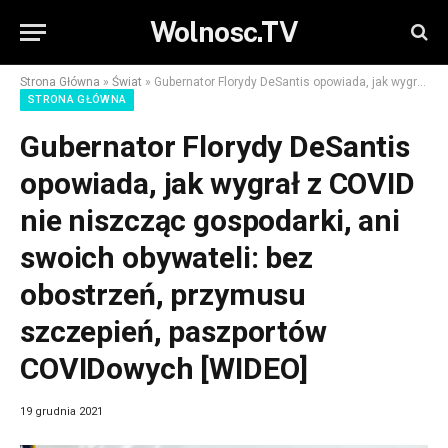
Wolnosc.TV
Strona Główna
»
Świat
»
Gubernator Florydy DeSantis opowiada, jak wygrał z COVID nie niszcząc gospodarki, ani swoich obywateli: bez obostrzeń, przymusu szczepień, paszportów COVIDowych [WIDEO]
STRONA GŁÓWNA
Gubernator Florydy DeSantis
opowiada, jak wygrał z COVID
nie niszcząc gospodarki, ani
swoich obywateli: bez
obostrzeń, przymusu
szczepień, paszportów
COVIDowych [WIDEO]
19 grudnia 2021