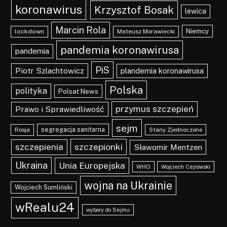
koronawirus
Krzysztof Bosak
lewica
Marcin Rola
Niemcy
lockdown
Mateusz Morawiecki
pandemia koronawirusa
pandemia
PiS
Piotr Szlachtowicz
plandemia koronawirusa
Polska
polityka
Polsat News
przymus szczepień
Prawo i Sprawiedliwość
sejm
segregacja sanitarna
Rosja
Stany Zjednoczone
szczepionki
szczepienia
Sławomir Mentzen
Ukraina
Unia Europejska
WHO
Wojciech Cejrowski
wojna na Ukrainie
Wojciech Sumliński
wRealu24
wybory do Sejmu