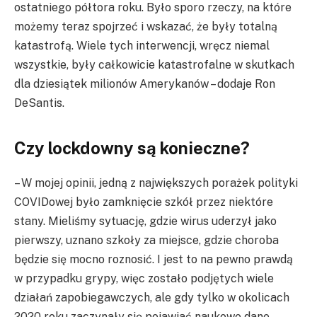
ostatniego półtora roku. Było sporo rzeczy, na które
możemy teraz spojrzeć i wskazać, że były totalną
katastrofą. Wiele tych interwencji, wręcz niemal
wszystkie, były całkowicie katastrofalne w skutkach
dla dziesiątek milionów Amerykanów – dodaje Ron
DeSantis.
Czy lockdowny są konieczne?
– W mojej opinii, jedną z największych porażek polityki
COVIDowej było zamknięcie szkół przez niektóre
stany. Mieliśmy sytuację, gdzie wirus uderzył jako
pierwszy, uznano szkoły za miejsce, gdzie choroba
będzie się mocno roznosić. I jest to na pewno prawdą
w przypadku grypy, więc zostało podjętych wiele
działań zapobiegawczych, ale gdy tylko w okolicach
2020 roku zaczynały się pojawiać naukowe dane,