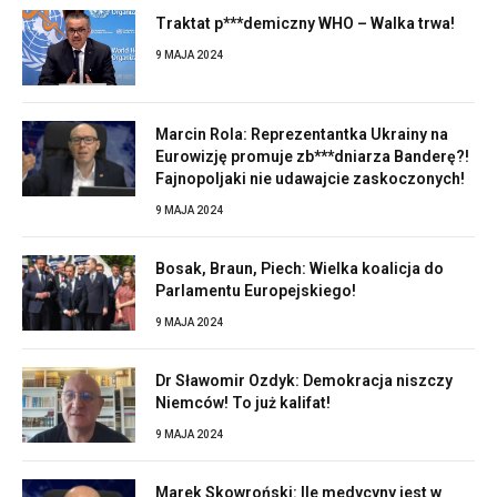
Traktat p***demiczny WHO – Walka trwa!
9 MAJA 2024
Marcin Rola: Reprezentantka Ukrainy na
Eurowizję promuje zb***dniarza Banderę?!
Fajnopoljaki nie udawajcie zaskoczonych!
9 MAJA 2024
Bosak, Braun, Piech: Wielka koalicja do
Parlamentu Europejskiego!
9 MAJA 2024
Dr Sławomir Ozdyk: Demokracja niszczy
Niemców! To już kalifat!
9 MAJA 2024
Marek Skowroński: Ile medycyny jest w