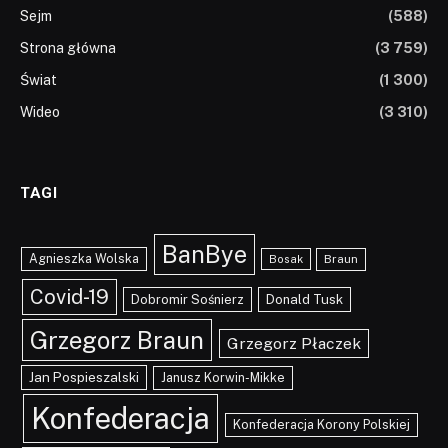
Sejm
(588)
Strona główna
(3 759)
Świat
(1 300)
Wideo
(3 310)
TAGI
BanBye
Agnieszka Wolska
Braun
Bosak
Covid-19
Dobromir Sośnierz
Donald Tusk
Grzegorz Braun
Grzegorz Płaczek
Jan Pospieszalski
Janusz Korwin-Mikke
Konfederacja
Konfederacja Korony Polskiej