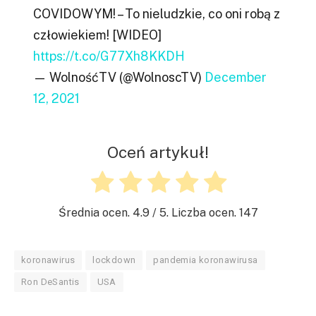
COVIDOWYM! – To nieludzkie, co oni robą z
człowiekiem! [WIDEO]
https://t.co/G77Xh8KKDH
— WolnośćTV (@WolnoscTV)
December
12, 2021
Oceń artykuł!
Średnia ocen.
4.9
/ 5. Liczba ocen.
147
koronawirus
lockdown
pandemia koronawirusa
Ron DeSantis
USA