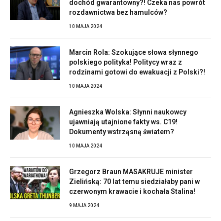
dochód gwarantowny?! Czeka nas powrót
rozdawnictwa bez hamulców?
10 MAJA 2024
Marcin Rola: Szokujące słowa słynnego
polskiego polityka! Politycy wraz z
rodzinami gotowi do ewakuacji z Polski?!
10 MAJA 2024
Agnieszka Wolska: Słynni naukowcy
ujawniają utajnione fakty ws. C19!
Dokumenty wstrząsną światem?
10 MAJA 2024
Grzegorz Braun MASAKRUJE minister
Zielińską: 70 lat temu siedziałaby pani w
czerwonym krawacie i kochała Stalina!
9 MAJA 2024