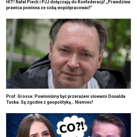
HIT! Rafał Piech i PJJ dołączają do Konfederacji! „Prawdziwa
prawica powinna ze sobą współpracować!”
Prof. Grosse: Powinniśmy być przerażeni słowami Donalda
Tuska. Są zgodne z geopolityką… Niemiec!