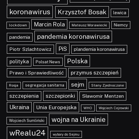
koronawirus
Krzysztof Bosak
lewica
Marcin Rola
Niemcy
lockdown
Mateusz Morawiecki
pandemia koronawirusa
pandemia
PiS
Piotr Szlachtowicz
plandemia koronawirusa
Polska
polityka
Polsat News
przymus szczepień
Prawo i Sprawiedliwość
sejm
segregacja sanitarna
Rosja
Stany Zjednoczone
szczepionki
szczepienia
Sławomir Mentzen
Ukraina
Unia Europejska
WHO
Wojciech Cejrowski
wojna na Ukrainie
Wojciech Sumliński
wRealu24
wybory do Sejmu