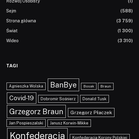
Rozwój Osobisty
(1)
Sejm
(588)
Strona główna
(3 759)
Świat
(1 300)
Wideo
(3 310)
TAGI
BanBye
Agnieszka Wolska
Braun
Bosak
Covid-19
Dobromir Sośnierz
Donald Tusk
Grzegorz Braun
Grzegorz Płaczek
Jan Pospieszalski
Janusz Korwin-Mikke
Konfederacja
Konfederacja Korony Polskiej