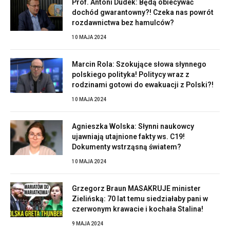
Prof. Antoni Dudek: Będą obiecywać
dochód gwarantowny?! Czeka nas powrót
rozdawnictwa bez hamulców?
10 MAJA 2024
Marcin Rola: Szokujące słowa słynnego
polskiego polityka! Politycy wraz z
rodzinami gotowi do ewakuacji z Polski?!
10 MAJA 2024
Agnieszka Wolska: Słynni naukowcy
ujawniają utajnione fakty ws. C19!
Dokumenty wstrząsną światem?
10 MAJA 2024
Grzegorz Braun MASAKRUJE minister
Zielińską: 70 lat temu siedziałaby pani w
czerwonym krawacie i kochała Stalina!
9 MAJA 2024