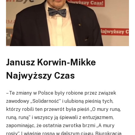
Janusz Korwin-Mikke
Najwyższy Czas
– Te zmiany w Polsce były robione przez związek
zawodowy „Solidarność” i ulubioną pieśnią tych,
którzy robili ten przewrót była pieśń „O mury runą,
runą, runą” i wszyscy ją śpiewali z entuzjazmem,
zapominając, że ostatnia zwrotka brzmi „A mury
rosły”. I właśnie rosną w dalszym ciągu. Biurokracja