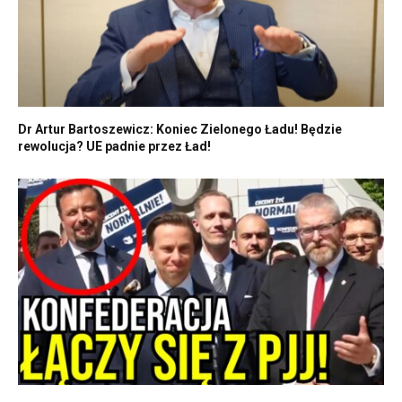
Dr Artur Bartoszewicz: Koniec Zielonego Ładu! Będzie
rewolucja? UE padnie przez Ład!