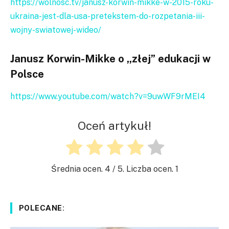
https://wolnosc.tv/janusz-korwin-mikke-w-2015-roku-
ukraina-jest-dla-usa-pretekstem-do-rozpetania-iii-
wojny-swiatowej-wideo/
Janusz Korwin-Mikke o „złej” edukacji w
Polsce
https://www.youtube.com/watch?v=9uwWF9rMEI4
Oceń artykuł!
Średnia ocen.
4
/ 5. Liczba ocen.
1
POLECANE: