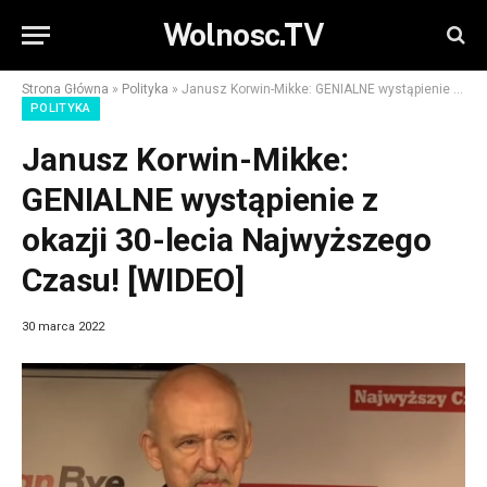
Wolnosc.TV
Strona Główna
»
Polityka
»
Janusz Korwin-Mikke: GENIALNE wystąpienie z okazji 30-lecia Najwyższego Czasu! [WIDEO]
POLITYKA
Janusz Korwin-Mikke:
GENIALNE wystąpienie z
okazji 30-lecia Najwyższego
Czasu! [WIDEO]
30 marca 2022