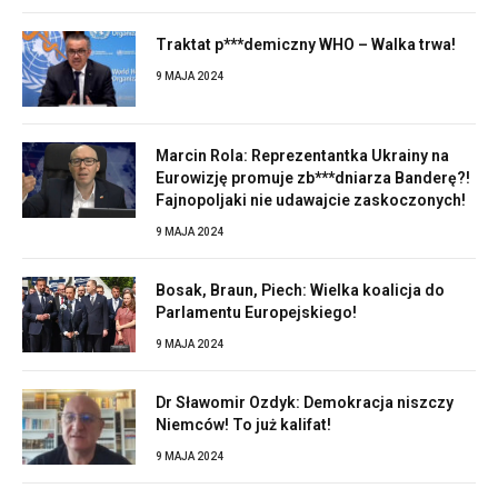
Traktat p***demiczny WHO – Walka trwa!
9 MAJA 2024
Marcin Rola: Reprezentantka Ukrainy na
Eurowizję promuje zb***dniarza Banderę?!
Fajnopoljaki nie udawajcie zaskoczonych!
9 MAJA 2024
Bosak, Braun, Piech: Wielka koalicja do
Parlamentu Europejskiego!
9 MAJA 2024
Dr Sławomir Ozdyk: Demokracja niszczy
Niemców! To już kalifat!
9 MAJA 2024