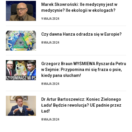
Marek Skowroński: Ile medycyny jest w
medycynie? Ile ekologii w ekologach?
9 MAJA 2024
Czy dawna Hanza odradza się w Europie?
8 MAJA 2024
Grzegorz Braun WYŚMIEWA Ryszarda Petru
w Sejmie: Przypomina mi się fraza o psie,
kiedy pana słucham!
8 MAJA 2024
Dr Artur Bartoszewicz: Koniec Zielonego
Ładu! Będzie rewolucja? UE padnie przez
Ład!
8 MAJA 2024