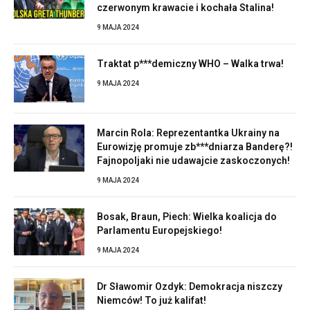
czerwonym krawacie i kochała Stalina!
9 MAJA 2024
Traktat p***demiczny WHO – Walka trwa!
9 MAJA 2024
Marcin Rola: Reprezentantka Ukrainy na
Eurowizję promuje zb***dniarza Banderę?!
Fajnopoljaki nie udawajcie zaskoczonych!
9 MAJA 2024
Bosak, Braun, Piech: Wielka koalicja do
Parlamentu Europejskiego!
9 MAJA 2024
Dr Sławomir Ozdyk: Demokracja niszczy
Niemców! To już kalifat!