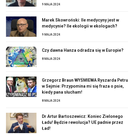
9 MAJA 2024
Marek Skowroński: Ile medycyny jest w
medycynie? Ile ekologii w ekologach?
9 MAJA 2024
Czy dawna Hanza odradza się w Europie?
8 MAJA 2024
Grzegorz Braun WYŚMIEWA Ryszarda Petru
w Sejmie: Przypomina mi się fraza o psie,
kiedy pana słucham!
8 MAJA 2024
Dr Artur Bartoszewicz: Koniec Zielonego
Ładu! Będzie rewolucja? UE padnie przez
Ład!