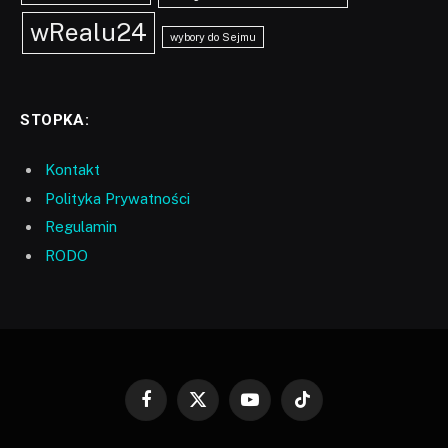
wRealu24
wybory do Sejmu
STOPKA:
Kontakt
Polityka Prywatności
Regulamin
RODO
Facebook
X
YouTube
TikTok
(Twitter)