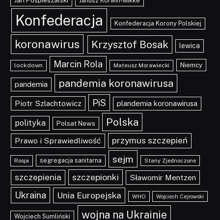
Jan Pospieszalski
Janusz Korwin-Mikke
Konfederacja
Konfederacja Korony Polskiej
koronawirus
Krzysztof Bosak
lewica
Marcin Rola
Niemcy
lockdown
Mateusz Morawiecki
pandemia koronawirusa
pandemia
PiS
Piotr Szlachtowicz
plandemia koronawirusa
Polska
polityka
Polsat News
przymus szczepień
Prawo i Sprawiedliwość
sejm
segregacja sanitarna
Rosja
Stany Zjednoczone
szczepionki
szczepienia
Sławomir Mentzen
Ukraina
Unia Europejska
WHO
Wojciech Cejrowski
wojna na Ukrainie
Wojciech Sumliński