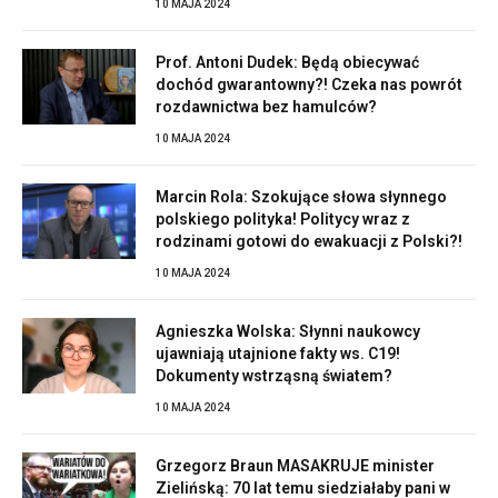
10 MAJA 2024
Prof. Antoni Dudek: Będą obiecywać
dochód gwarantowny?! Czeka nas powrót
rozdawnictwa bez hamulców?
10 MAJA 2024
Marcin Rola: Szokujące słowa słynnego
polskiego polityka! Politycy wraz z
rodzinami gotowi do ewakuacji z Polski?!
10 MAJA 2024
Agnieszka Wolska: Słynni naukowcy
ujawniają utajnione fakty ws. C19!
Dokumenty wstrząsną światem?
10 MAJA 2024
Grzegorz Braun MASAKRUJE minister
Zielińską: 70 lat temu siedziałaby pani w