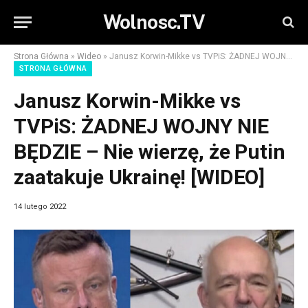
Wolnosc.TV
Strona Główna
»
Wideo
»
Janusz Korwin-Mikke vs TVPiS: ŻADNEJ WOJNY NIE BĘDZIE – Nie wierzę, że Putin zaatakuje Ukrainę! [WIDEO]
STRONA GŁÓWNA
Janusz Korwin-Mikke vs
TVPiS: ŻADNEJ WOJNY NIE
BĘDZIE – Nie wierzę, że Putin
zaatakuje Ukrainę! [WIDEO]
14 lutego 2022