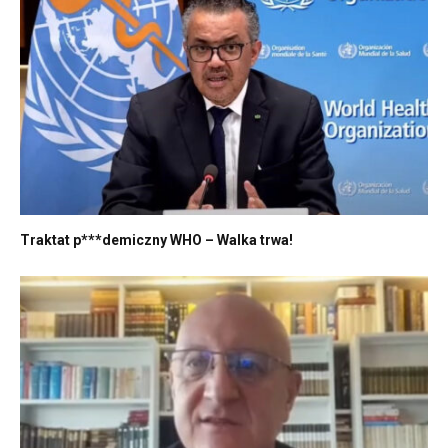
Traktat p***demiczny WHO – Walka trwa!