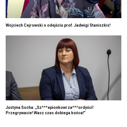
Wojciech Cejrowski o odejściu prof. Jadwigi Staniszkis!
Justyna Socha: „Sz***epionkowi za***ordyści!
Przegrywacie! Wasz czas dobiega końca!”