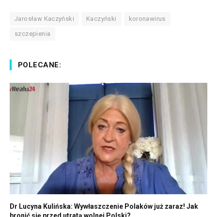
Jarosław Kaczyński
Kaczyński
koronawirus
szczepienia
POLECANE:
Dr Lucyna Kulińska: Wywłaszczenie Polaków już zaraz! Jak
bronić się przed utratą wolnej Polski?