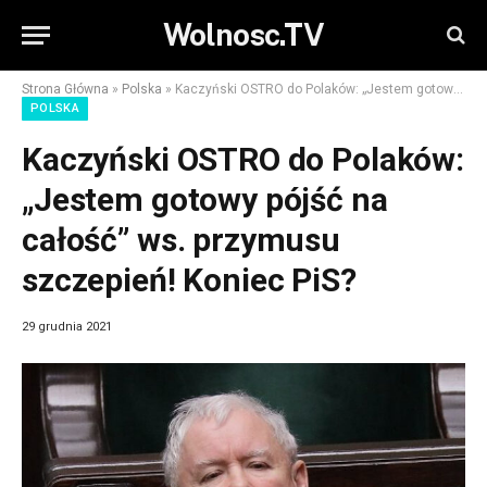
Wolnosc.TV
Strona Główna
»
Polska
»
Kaczyński OSTRO do Polaków: „Jestem gotowy pójść na całość” ws. przymusu szczepień! Koniec PiS?
POLSKA
Kaczyński OSTRO do Polaków:
„Jestem gotowy pójść na
całość” ws. przymusu
szczepień! Koniec PiS?
29 grudnia 2021