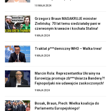
10 MAJA 2024
Grzegorz Braun MASAKRUJE minister
Zielińską: 70 lat temu siedziałaby pani w
czerwonym krawacie i kochała Stalina!
9 MAJA 2024
Traktat p***demiczny WHO – Walka trwa!
9 MAJA 2024
Marcin Rola: Reprezentantka Ukrainy na
Eurowizję promuje zb***dniarza Banderę?!
Fajnopoljaki nie udawajcie zaskoczonych!
9 MAJA 2024
Bosak, Braun, Piech: Wielka koalicja do
Parlamentu Europejskiego!