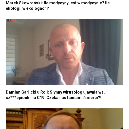
Marek Skowroński: Ile medycyny jest w medycynie? Ile
ekologii w ekologach?
Damian Garlicki u Roli: Słynny wirusolog ujawnia ws.
sz***epionki na C19! Czeka nas tsunami śmierci?!