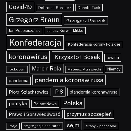
Covid-19
Dobromir Sośnierz
Donald Tusk
Grzegorz Braun
Grzegorz Płaczek
Jan Pospieszalski
Janusz Korwin-Mikke
Konfederacja
Konfederacja Korony Polskiej
koronawirus
Krzysztof Bosak
lewica
Marcin Rola
Niemcy
lockdown
Mateusz Morawiecki
pandemia koronawirusa
pandemia
PiS
Piotr Szlachtowicz
plandemia koronawirusa
Polska
polityka
Polsat News
przymus szczepień
Prawo i Sprawiedliwość
sejm
segregacja sanitarna
Rosja
Stany Zjednoczone