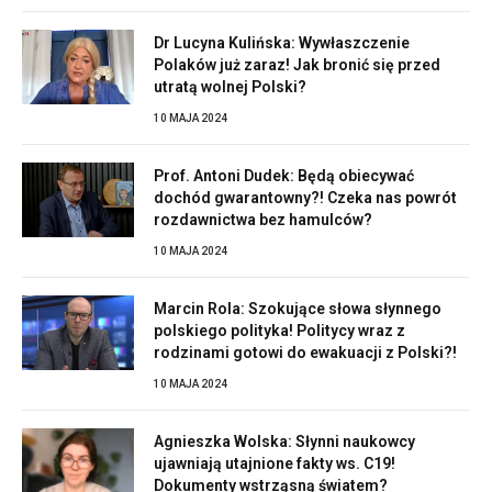
Dr Lucyna Kulińska: Wywłaszczenie
Polaków już zaraz! Jak bronić się przed
utratą wolnej Polski?
10 MAJA 2024
Prof. Antoni Dudek: Będą obiecywać
dochód gwarantowny?! Czeka nas powrót
rozdawnictwa bez hamulców?
10 MAJA 2024
Marcin Rola: Szokujące słowa słynnego
polskiego polityka! Politycy wraz z
rodzinami gotowi do ewakuacji z Polski?!
10 MAJA 2024
Agnieszka Wolska: Słynni naukowcy
ujawniają utajnione fakty ws. C19!
Dokumenty wstrząsną światem?