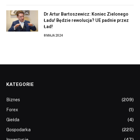
Dr Artur Bartoszewicz: Koniec Zielonego
Ładu! Będzie rewolucja? UE padnie przez
Ład!
8 MAJA 2024
KATEGORIE
Biznes
(209)
Forex
(1)
Giełda
(4)
Gospodarka
(225)
Inwestycje
(47)