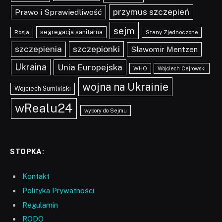
przymus szczepień
Prawo i Sprawiedliwość
sejm
segregacja sanitarna
Rosja
Stany Zjednoczone
szczepionki
szczepienia
Sławomir Mentzen
Ukraina
Unia Europejska
WHO
Wojciech Cejrowski
wojna na Ukrainie
Wojciech Sumliński
wRealu24
wybory do Sejmu
STOPKA:
Kontakt
Polityka Prywatności
Regulamin
RODO