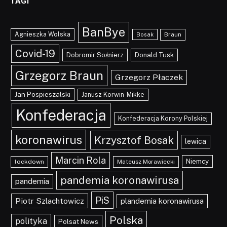
TAGI
BanBye
Agnieszka Wolska
Braun
Bosak
Covid-19
Dobromir Sośnierz
Donald Tusk
Grzegorz Braun
Grzegorz Płaczek
Jan Pospieszalski
Janusz Korwin-Mikke
Konfederacja
Konfederacja Korony Polskiej
koronawirus
Krzysztof Bosak
lewica
Marcin Rola
Niemcy
lockdown
Mateusz Morawiecki
pandemia koronawirusa
pandemia
PiS
Piotr Szlachtowicz
plandemia koronawirusa
Polska
polityka
Polsat News