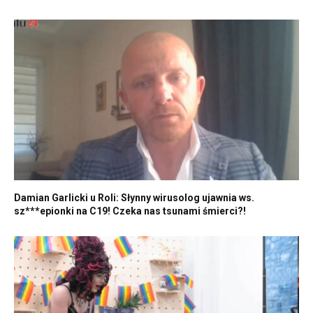
Damian Garlicki u Roli: Słynny wirusolog ujawnia ws.
sz***epionki na C19! Czeka nas tsunami śmierci?!