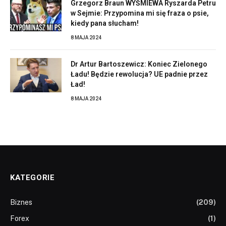
Grzegorz Braun WYŚMIEWA Ryszarda Petru
w Sejmie: Przypomina mi się fraza o psie,
kiedy pana słucham!
8 MAJA 2024
Dr Artur Bartoszewicz: Koniec Zielonego
Ładu! Będzie rewolucja? UE padnie przez
Ład!
8 MAJA 2024
KATEGORIE
Biznes
(209)
Forex
(1)