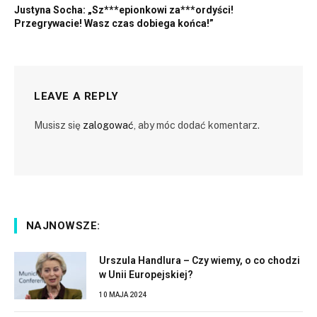
Justyna Socha: „Sz***epionkowi za***ordyści!
Przegrywacie! Wasz czas dobiega końca!”
LEAVE A REPLY
Musisz się
zalogować
, aby móc dodać komentarz.
NAJNOWSZE:
Urszula Handlura – Czy wiemy, o co chodzi
w Unii Europejskiej?
10 MAJA 2024