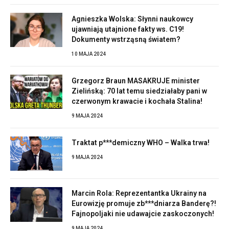
Agnieszka Wolska: Słynni naukowcy
ujawniają utajnione fakty ws. C19!
Dokumenty wstrząsną światem?
10 MAJA 2024
Grzegorz Braun MASAKRUJE minister
Zielińską: 70 lat temu siedziałaby pani w
czerwonym krawacie i kochała Stalina!
9 MAJA 2024
Traktat p***demiczny WHO – Walka trwa!
9 MAJA 2024
Marcin Rola: Reprezentantka Ukrainy na
Eurowizję promuje zb***dniarza Banderę?!
Fajnopoljaki nie udawajcie zaskoczonych!
9 MAJA 2024