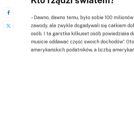
Kto rządzi światem?
– Dawno, dawno temu, było sobie 100 milionów l
zawody, ale zwykle dogadywali się całkiem dob
osób. I ta garstka kilkuset osób powiedziała 
musicie oddawać część swoich dochodów”. Oto
amerykańskich podatników, a liczbą ameryka