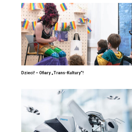
Dzieci! – Ofiary „Trans-Kultury”!