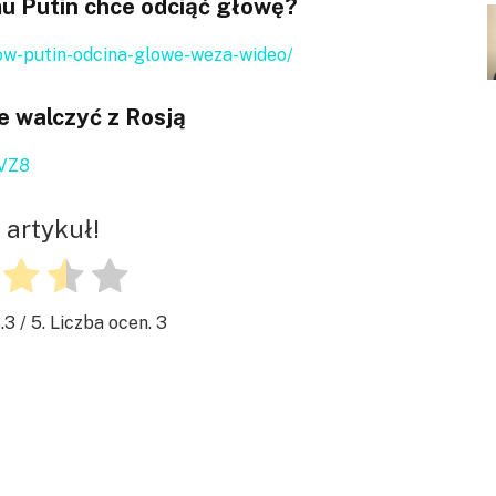
mu Putin chce odciąć głowę?
tow-putin-odcina-glowe-weza-wideo/
e walczyć z Rosją
CVZ8
 artykuł!
.3
/ 5. Liczba ocen.
3