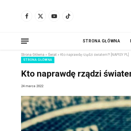
Facebook
X
YouTube
TikTok
(Twitter)
STRONA GŁÓWNA
Strona Główna
»
Świat
»
Kto naprawdę rządzi światem?! [NAPISY PL]
STRONA GŁÓWNA
Kto naprawdę rządzi świate
24 marca 2022