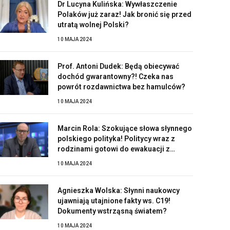
Dr Lucyna Kulińska: Wywłaszczenie
Polaków już zaraz! Jak bronić się przed
utratą wolnej Polski?
10 MAJA 2024
Prof. Antoni Dudek: Będą obiecywać
dochód gwarantowny?! Czeka nas
powrót rozdawnictwa bez hamulców?
10 MAJA 2024
Marcin Rola: Szokujące słowa słynnego
polskiego polityka! Politycy wraz z
rodzinami gotowi do ewakuacji z
Polski?!
10 MAJA 2024
Agnieszka Wolska: Słynni naukowcy
ujawniają utajnione fakty ws. C19!
Dokumenty wstrząsną światem?
10 MAJA 2024