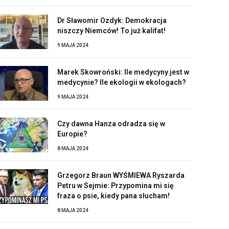
Dr Sławomir Ozdyk: Demokracja
niszczy Niemców! To już kalifat!
9 MAJA 2024
Marek Skowroński: Ile medycyny jest w
medycynie? Ile ekologii w ekologach?
9 MAJA 2024
Czy dawna Hanza odradza się w
Europie?
8 MAJA 2024
Grzegorz Braun WYŚMIEWA Ryszarda
Petru w Sejmie: Przypomina mi się
fraza o psie, kiedy pana słucham!
8 MAJA 2024