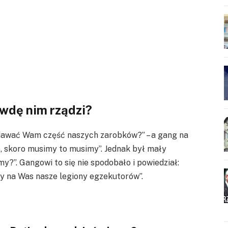
awdę nim rządzi?
dawać Wam część naszych zarobków?” – a gang na
no, skoro musimy to musimy”. Jednak był mały
my?”. Gangowi to się nie spodobało i powiedział:
my na Was nasze legiony egzekutorów”.