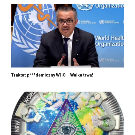
Traktat p***demiczny WHO – Walka trwa!