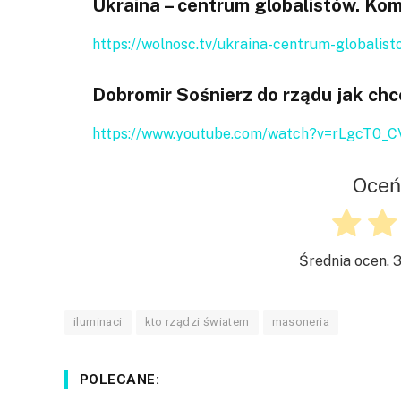
Ukraina – centrum globalistów. Ko
https://wolnosc.tv/ukraina-centrum-globalis
Dobromir Sośnierz do rządu jak chc
https://www.youtube.com/watch?v=rLgcT0_
Oceń
Średnia ocen.
3
iluminaci
kto rządzi światem
masoneria
POLECANE: