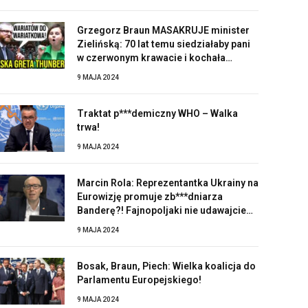
Grzegorz Braun MASAKRUJE minister
Zielińską: 70 lat temu siedziałaby pani
w czerwonym krawacie i kochała
Stalina!
9 MAJA 2024
Traktat p***demiczny WHO – Walka
trwa!
9 MAJA 2024
Marcin Rola: Reprezentantka Ukrainy na
Eurowizję promuje zb***dniarza
Banderę?! Fajnopoljaki nie udawajcie
zaskoczonych!
9 MAJA 2024
Bosak, Braun, Piech: Wielka koalicja do
Parlamentu Europejskiego!
9 MAJA 2024