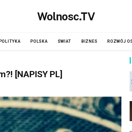
Wolnosc.TV
POLITYKA
POLSKA
ŚWIAT
BIZNES
ROZWÓJ O
m?! [NAPISY PL]