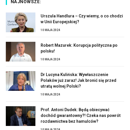
NAJNOWSZE:
Urszula Handlura – Czy wiemy, o co chodzi
w Unii Europejskiej?
10 MAJA 2024
Robert Mazurek: Korupcja polityczna po
polsku!
10 MAJA 2024
Dr Lucyna Kulińska: Wywłaszczenie
Polaków już zaraz! Jak bronić się przed
utratą wolnej Polski?
10 MAJA 2024
Prof. Antoni Dudek: Będą obiecywać
dochód gwarantowny?! Czeka nas powrót
rozdawnictwa bez hamulców?
10 MAJA 2024