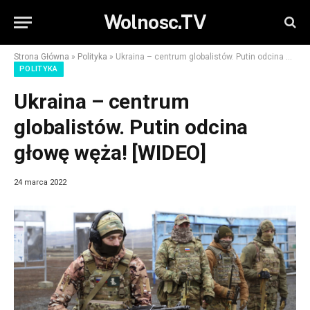
Wolnosc.TV
Strona Główna
»
Polityka
»
Ukraina – centrum globalistów. Putin odcina głowę węża! [WIDEO]
POLITYKA
Ukraina – centrum
globalistów. Putin odcina
głowę węża! [WIDEO]
24 marca 2022