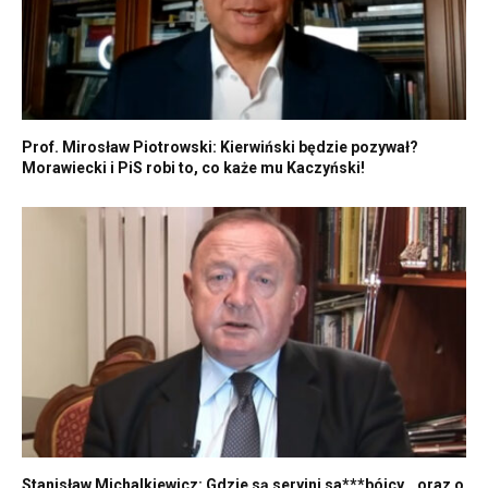
Prof. Mirosław Piotrowski: Kierwiński będzie pozywał?
Morawiecki i PiS robi to, co każe mu Kaczyński!
Stanisław Michalkiewicz: Gdzie są seryjni sa***bójcy… oraz o