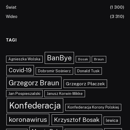
Świat
(1 300)
Wideo
(3 310)
TAGI
BanBye
Agnieszka Wolska
Braun
Bosak
Covid-19
Dobromir Sośnierz
Donald Tusk
Grzegorz Braun
Grzegorz Płaczek
Jan Pospieszalski
Janusz Korwin-Mikke
Konfederacja
Konfederacja Korony Polskiej
koronawirus
Krzysztof Bosak
lewica