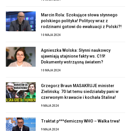
Marcin Rola: Szokujące słowa słynnego
polskiego polityka! Politycy wraz z
rodzinami gotowi do ewakuacji z Polski?!
10 MAJA 2024
Agnieszka Wolska: Słynni naukowcy
ujawniają utajnione fakty ws. C19!
Dokumenty wstrząsną światem?
10 MAJA 2024
Grzegorz Braun MASAKRUJE minister
Zielińską: 70 lat temu siedziałaby pani w
czerwonym krawacie i kochała Stalina!
9 MAJA 2024
Traktat p***demiczny WHO – Walka trwa!
9 MAJA 2024