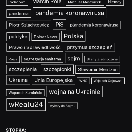
Marcin Rola
Niemcy
lockdown
Mateusz Morawiecki
pandemia koronawirusa
pandemia
PiS
Piotr Szlachtowicz
plandemia koronawirusa
Polska
polityka
Polsat News
przymus szczepień
Prawo i Sprawiedliwość
sejm
segregacja sanitarna
Rosja
Stany Zjednoczone
szczepionki
szczepienia
Sławomir Mentzen
Ukraina
Unia Europejska
WHO
Wojciech Cejrowski
wojna na Ukrainie
Wojciech Sumliński
wRealu24
wybory do Sejmu
STOPKA: