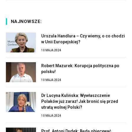
NAJNOWSZE:
Urszula Handlura – Czy wiemy, o co chodzi
w Unii Europejskiej?
10 MAJA 2024
Robert Mazurek: Korupcja polityczna po
polsku!
10 MAJA 2024
Dr Lucyna Kulińska: Wywłaszczenie
Polaków już zaraz! Jak bronić się przed
utratą wolnej Polski?
10 MAJA 2024
Prof. Antoni Dudek: Będą obiecywać