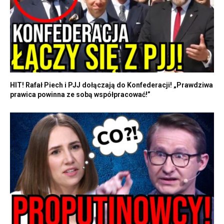
HIT! Rafał Piech i PJJ dołączają do Konfederacji! „Prawdziwa
prawica powinna ze sobą współpracować!”