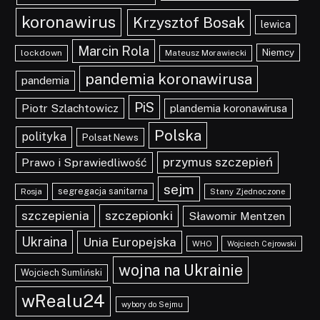
koronawirus
Krzysztof Bosak
lewica
Marcin Rola
Niemcy
lockdown
Mateusz Morawiecki
pandemia koronawirusa
pandemia
PiS
Piotr Szlachtowicz
plandemia koronawirusa
Polska
polityka
Polsat News
przymus szczepień
Prawo i Sprawiedliwość
sejm
segregacja sanitarna
Rosja
Stany Zjednoczone
szczepionki
szczepienia
Sławomir Mentzen
Ukraina
Unia Europejska
WHO
Wojciech Cejrowski
wojna na Ukrainie
Wojciech Sumliński
wRealu24
wybory do Sejmu