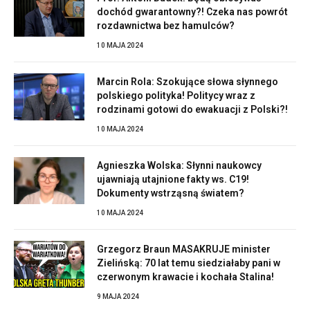
dochód gwarantowny?! Czeka nas powrót
rozdawnictwa bez hamulców?
10 MAJA 2024
Marcin Rola: Szokujące słowa słynnego
polskiego polityka! Politycy wraz z
rodzinami gotowi do ewakuacji z Polski?!
10 MAJA 2024
Agnieszka Wolska: Słynni naukowcy
ujawniają utajnione fakty ws. C19!
Dokumenty wstrząsną światem?
10 MAJA 2024
Grzegorz Braun MASAKRUJE minister
Zielińską: 70 lat temu siedziałaby pani w
czerwonym krawacie i kochała Stalina!
9 MAJA 2024