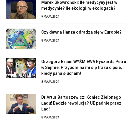
Marek Skowroński: Ile medycyny jest w
medycynie? Ile ekologii w ekologach?
9 MAJA 2024
Czy dawna Hanza odradza się w Europie?
8 MAJA 2024
Grzegorz Braun WYŚMIEWA Ryszarda Petru
w Sejmie: Przypomina mi się fraza o psie,
kiedy pana słucham!
8 MAJA 2024
Dr Artur Bartoszewicz: Koniec Zielonego
Ładu! Będzie rewolucja? UE padnie przez
Ład!
8 MAJA 2024