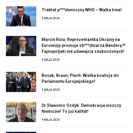
Traktat p***demiczny WHO – Walka trwa!
9 MAJA 2024
Marcin Rola: Reprezentantka Ukrainy na
Eurowizję promuje zb***dniarza Banderę?!
Fajnopoljaki nie udawajcie zaskoczonych!
9 MAJA 2024
Bosak, Braun, Piech: Wielka koalicja do
Parlamentu Europejskiego!
9 MAJA 2024
Dr Sławomir Ozdyk: Demokracja niszczy
Niemców! To już kalifat!
9 MAJA 2024