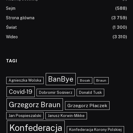
Sejm
(588)
Strona główna
(3 759)
Świat
(1 300)
Wideo
(3 310)
TAGI
BanBye
Agnieszka Wolska
Braun
Bosak
Covid-19
Dobromir Sośnierz
Donald Tusk
Grzegorz Braun
Grzegorz Płaczek
Jan Pospieszalski
Janusz Korwin-Mikke
Konfederacja
Konfederacja Korony Polskiej