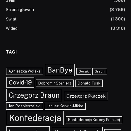
Sejm
(588)
Strona główna
(3 759)
Świat
(1 300)
Wideo
(3 310)
TAGI
BanBye
Agnieszka Wolska
Braun
Bosak
Covid-19
Dobromir Sośnierz
Donald Tusk
Grzegorz Braun
Grzegorz Płaczek
Jan Pospieszalski
Janusz Korwin-Mikke
Konfederacja
Konfederacja Korony Polskiej