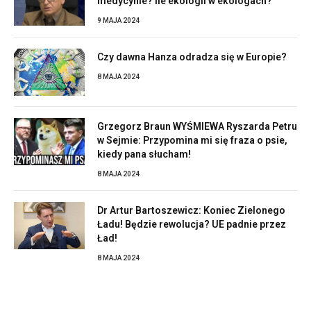
medycynie? Ile ekologii w ekologach?
9 MAJA 2024
Czy dawna Hanza odradza się w Europie?
8 MAJA 2024
Grzegorz Braun WYŚMIEWA Ryszarda Petru
w Sejmie: Przypomina mi się fraza o psie,
kiedy pana słucham!
8 MAJA 2024
Dr Artur Bartoszewicz: Koniec Zielonego
Ładu! Będzie rewolucja? UE padnie przez
Ład!
8 MAJA 2024