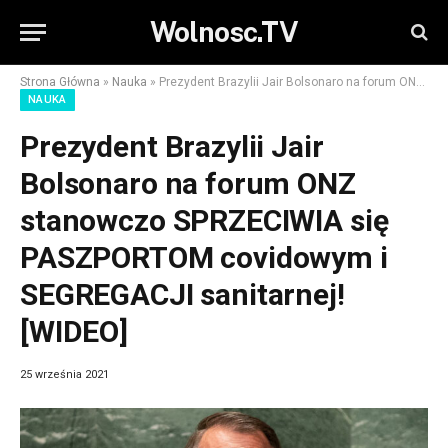
Wolnosc.TV
Strona Główna
»
Nauka
»
Prezydent Brazylii Jair Bolsonaro na forum ONZ stanowczo SPRZECIWIA się PASZPORTOM covidowym i SEGREGACJI sanitarnej! [WIDEO]
NAUKA
Prezydent Brazylii Jair
Bolsonaro na forum ONZ
stanowczo SPRZECIWIA się
PASZPORTOM covidowym i
SEGREGACJI sanitarnej!
[WIDEO]
25 września 2021