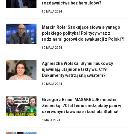
rozdawnictwa bez hamulców?
10 MAJA 2024
Marcin Rola: Szokujące słowa słynnego
polskiego polityka! Politycy wraz z
rodzinami gotowi do ewakuacji z Polski?!
10 MAJA 2024
Agnieszka Wolska: Słynni naukowcy
ujawniają utajnione fakty ws. C19!
Dokumenty wstrząsną światem?
10 MAJA 2024
Grzegorz Braun MASAKRUJE minister
Zielińską: 70 lat temu siedziałaby pani w
czerwonym krawacie i kochała Stalina!
9 MAJA 2024