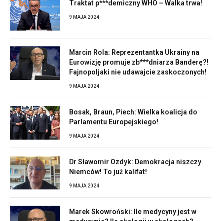
Traktat p***demiczny WHO – Walka trwa!
9 MAJA 2024
Marcin Rola: Reprezentantka Ukrainy na
Eurowizję promuje zb***dniarza Banderę?!
Fajnopoljaki nie udawajcie zaskoczonych!
9 MAJA 2024
Bosak, Braun, Piech: Wielka koalicja do
Parlamentu Europejskiego!
9 MAJA 2024
Dr Sławomir Ozdyk: Demokracja niszczy
Niemców! To już kalifat!
9 MAJA 2024
Marek Skowroński: Ile medycyny jest w