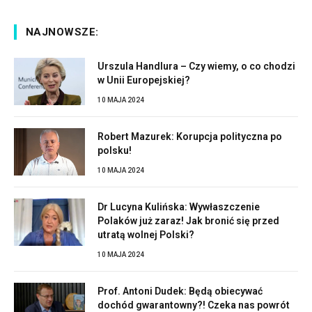
NAJNOWSZE:
Urszula Handlura – Czy wiemy, o co chodzi
w Unii Europejskiej?
10 MAJA 2024
Robert Mazurek: Korupcja polityczna po
polsku!
10 MAJA 2024
Dr Lucyna Kulińska: Wywłaszczenie
Polaków już zaraz! Jak bronić się przed
utratą wolnej Polski?
10 MAJA 2024
Prof. Antoni Dudek: Będą obiecywać
dochód gwarantowny?! Czeka nas powrót