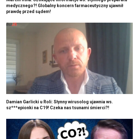
medycznego?! Globalny koncern farmaceutyczny ujawnił
prawdę przed sądem!
Damian Garlicki u Roli: Słynny wirusolog ujawnia ws.
sz***epionki na C19! Czeka nas tsunami śmierci?!