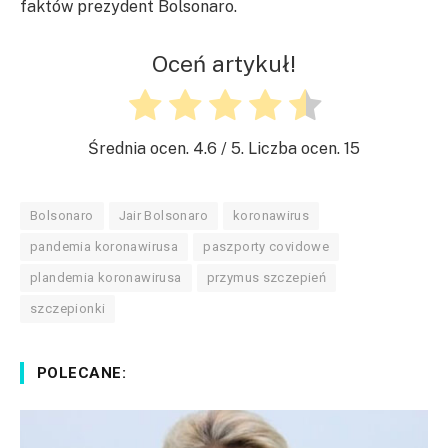
faktów prezydent Bolsonaro.
Oceń artykuł!
Średnia ocen.
4.6
/ 5. Liczba ocen.
15
Bolsonaro
Jair Bolsonaro
koronawirus
pandemia koronawirusa
paszporty covidowe
plandemia koronawirusa
przymus szczepień
szczepionki
POLECANE: