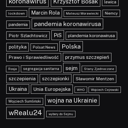
koronawirus
Krzysztof Bosak
lewica
Marcin Rola
Niemcy
lockdown
Mateusz Morawiecki
pandemia koronawirusa
pandemia
PiS
Piotr Szlachtowicz
plandemia koronawirusa
Polska
polityka
Polsat News
przymus szczepień
Prawo i Sprawiedliwość
sejm
segregacja sanitarna
Rosja
Stany Zjednoczone
szczepionki
szczepienia
Sławomir Mentzen
Ukraina
Unia Europejska
WHO
Wojciech Cejrowski
wojna na Ukrainie
Wojciech Sumliński
wRealu24
wybory do Sejmu