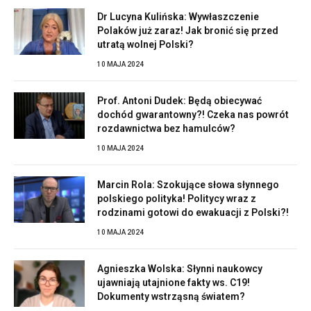
Dr Lucyna Kulińska: Wywłaszczenie
Polaków już zaraz! Jak bronić się przed
utratą wolnej Polski?
10 MAJA 2024
Prof. Antoni Dudek: Będą obiecywać
dochód gwarantowny?! Czeka nas powrót
rozdawnictwa bez hamulców?
10 MAJA 2024
Marcin Rola: Szokujące słowa słynnego
polskiego polityka! Politycy wraz z
rodzinami gotowi do ewakuacji z Polski?!
10 MAJA 2024
Agnieszka Wolska: Słynni naukowcy
ujawniają utajnione fakty ws. C19!
Dokumenty wstrząsną światem?