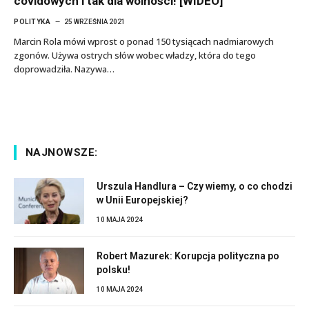
covidowych i tak dla wolności! [WIDEO]
POLITYKA
25 WRZEŚNIA 2021
Marcin Rola mówi wprost o ponad 150 tysiącach nadmiarowych
zgonów. Używa ostrych słów wobec władzy, która do tego
doprowadziła. Nazywa…
NAJNOWSZE:
Urszula Handlura – Czy wiemy, o co chodzi
w Unii Europejskiej?
10 MAJA 2024
Robert Mazurek: Korupcja polityczna po
polsku!
10 MAJA 2024