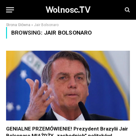
Wolnosc.TV
Strona Główna
»
Jair Bolsonaro
BROWSING:
JAIR BOLSONARO
GENIALNE PRZEMÓWIENIE! Prezydent Brazylii Jair
Bolsonaro MIAŻDŻY „zachodnich” polityków!