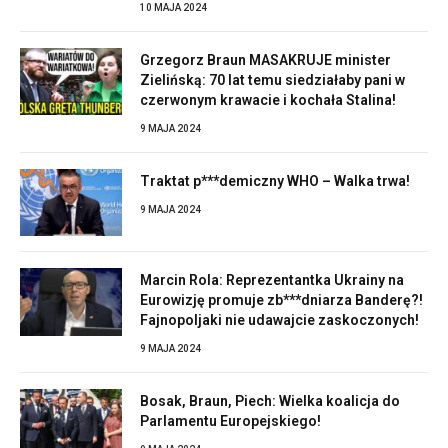
10 MAJA 2024
Grzegorz Braun MASAKRUJE minister
Zielińską: 70 lat temu siedziałaby pani w
czerwonym krawacie i kochała Stalina!
9 MAJA 2024
Traktat p***demiczny WHO – Walka trwa!
9 MAJA 2024
Marcin Rola: Reprezentantka Ukrainy na
Eurowizję promuje zb***dniarza Banderę?!
Fajnopoljaki nie udawajcie zaskoczonych!
9 MAJA 2024
Bosak, Braun, Piech: Wielka koalicja do
Parlamentu Europejskiego!