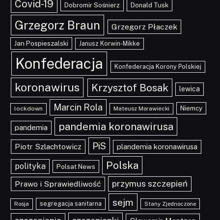
Covid-19
Dobromir Sośnierz
Donald Tusk
Grzegorz Braun
Grzegorz Płaczek
Jan Pospieszalski
Janusz Korwin-Mikke
Konfederacja
Konfederacja Korony Polskiej
koronawirus
Krzysztof Bosak
lewica
Marcin Rola
Niemcy
lockdown
Mateusz Morawiecki
pandemia koronawirusa
pandemia
PiS
Piotr Szlachtowicz
plandemia koronawirusa
Polska
polityka
Polsat News
przymus szczepień
Prawo i Sprawiedliwość
sejm
segregacja sanitarna
Rosja
Stany Zjednoczone