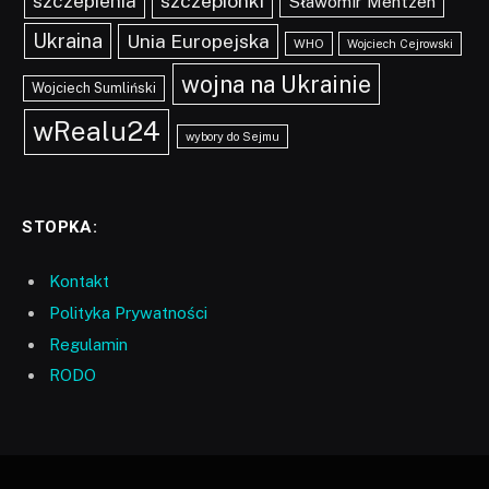
szczepionki
szczepienia
Sławomir Mentzen
Ukraina
Unia Europejska
WHO
Wojciech Cejrowski
wojna na Ukrainie
Wojciech Sumliński
wRealu24
wybory do Sejmu
STOPKA:
Kontakt
Polityka Prywatności
Regulamin
RODO