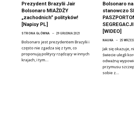
Prezydent Brazylii Jair
Bolsonaro n
Bolsonaro MIAŻDŻY
stanowczo S
„zachodnich” polityków!
PASZPORTOM
[Napisy PL]
SEGREGACJI 
[WIDEO]
STRONA GŁÓWNA
29 GRUDNIA 2021
NAUKA
25 WRZEŚ
Bolsonaro jest prezydentem Brazylii i
często nie zgadza się z tym, co
Jak się okazuje, 
proponują politycy rządzący w innych
świecie ulegli k
krajach, i tym…
odważną wypowi
przymusu szczep
sobie z…