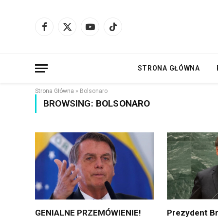
Facebook
X
YouTube
TikTok
(Twitter)
STRONA GŁÓWNA
Strona Główna
»
Bolsonaro
BROWSING:
BOLSONARO
GENIALNE PRZEMÓWIENIE!
Prezydent Bra