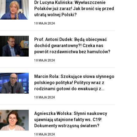
Dr Lucyna Kulińska: Wywłaszczenie
Polaków już zaraz! Jak bronić się przed
utratą wolnej Polski?
10 MAJA 2024
Prof. Antoni Dudek: Będą obiecywać
dochód gwarantowny?! Czeka nas
powrót rozdawnictwa bez hamulców?
10 MAJA 2024
Marcin Rola: Szokujące słowa słynnego
polskiego polityka! Politycy wraz z
rodzinami gotowi do ewakuacji z
Polski?!
10 MAJA 2024
Agnieszka Wolska: Słynni naukowcy
ujawniają utajnione fakty ws. C19!
Dokumenty wstrząsną światem?
10 MAJA 2024