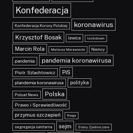
Konfederacja
koronawirus
Konfederacja Korony Polskiej
Krzysztof Bosak
lewica
lockdown
Marcin Rola
Niemcy
Mateusz Morawiecki
pandemia koronawirusa
pandemia
PiS
Piotr Szlachtowicz
polityka
plandemia koronawirusa
Polska
Polsat News
Prawo i Sprawiedliwość
przymus szczepień
Rosja
sejm
segregacja sanitarna
Stany Zjednoczone