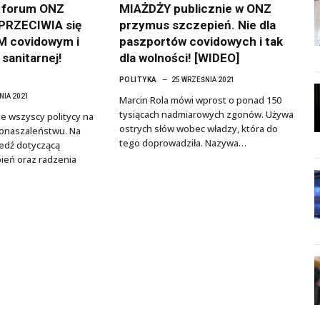
a forum ONZ
MIAŻDŻY publicznie w ONZ
PRZECIWIA się
przymus szczepień. Nie dla
 covidowym i
paszportów covidowych i tak
sanitarnej!
dla wolności! [WIDEO]
POLITYKA
25 WRZEŚNIA 2021
NIA 2021
Marcin Rola mówi wprost o ponad 150
tysiącach nadmiarowych zgonów. Używa
nie wszyscy politycy na
ostrych słów wobec władzy, która do
oronaszaleństwu. Na
tego doprowadziła. Nazywa…
edź dotyczącą
ień oraz radzenia