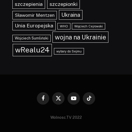
szczepionki
szczepienia
Ukraina
Sławomir Mentzen
Unia Europejska
WHO
Wojciech Cejrowski
wojna na Ukrainie
Wojciech Sumliński
wRealu24
wybory do Sejmu
Facebook
X
YouTube
TikTok
(Twitter)
Wolnosc.TV 2022