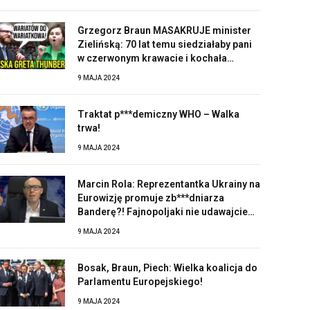
Grzegorz Braun MASAKRUJE minister
Zielińską: 70 lat temu siedziałaby pani
w czerwonym krawacie i kochała
Stalina!
9 MAJA 2024
Traktat p***demiczny WHO – Walka
trwa!
9 MAJA 2024
Marcin Rola: Reprezentantka Ukrainy na
Eurowizję promuje zb***dniarza
Banderę?! Fajnopoljaki nie udawajcie
zaskoczonych!
9 MAJA 2024
Bosak, Braun, Piech: Wielka koalicja do
Parlamentu Europejskiego!
9 MAJA 2024