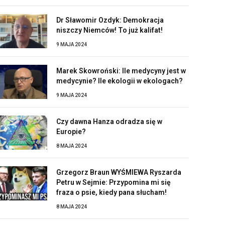
Dr Sławomir Ozdyk: Demokracja
niszczy Niemców! To już kalifat!
9 MAJA 2024
Marek Skowroński: Ile medycyny jest w
medycynie? Ile ekologii w ekologach?
9 MAJA 2024
Czy dawna Hanza odradza się w
Europie?
8 MAJA 2024
Grzegorz Braun WYŚMIEWA Ryszarda
Petru w Sejmie: Przypomina mi się
fraza o psie, kiedy pana słucham!
8 MAJA 2024