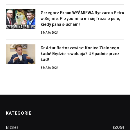
Grzegorz Braun WYŚMIEWA Ryszarda Petru
w Sejmie: Przypomina mi się fraza o psie,
kiedy pana słucham!
8 MAJA 2024
Dr Artur Bartoszewicz: Koniec Zielonego
Ładu! Będzie rewolucja? UE padnie przez
Ład!
8 MAJA 2024
KATEGORIE
Biznes
(209)