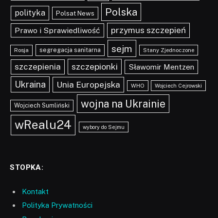
Polska
polityka
Polsat News
przymus szczepień
Prawo i Sprawiedliwość
sejm
segregacja sanitarna
Rosja
Stany Zjednoczone
szczepionki
szczepienia
Sławomir Mentzen
Ukraina
Unia Europejska
WHO
Wojciech Cejrowski
wojna na Ukrainie
Wojciech Sumliński
wRealu24
wybory do Sejmu
STOPKA:
Kontakt
Polityka Prywatności