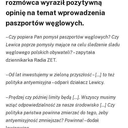
rozmówca wyraził pozytywną
opinię na temat wprowadzenia
paszportów węglowych.
–
Czy popiera Pan pomysł paszportów węglowych? Czy
Lewica poprze pomysły mające na celu śledzenie śladu
węglowego polskich obywateli?
– zapytała
dziennikarka Radia ZET.
–
Od lat inwestujemy w zieloną przyszłość – […] to też
polityka antyemisyjna
– odparł działacz Lewicy.
–
Prędzej czy później limity będą […]. Wszyscy musimy
wziąć odpowiedzialność za nasze środowisko […] Czy
polityka państwa powinna zmierzać do tego, żeby
antyemisyjność zmniejszać? Powinna!
– dodał