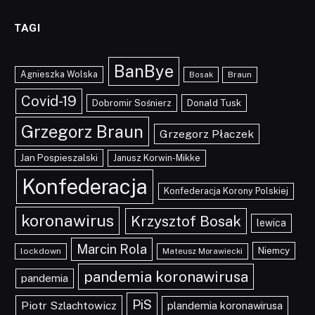
TAGI
BanBye
Agnieszka Wolska
Braun
Bosak
Covid-19
Dobromir Sośnierz
Donald Tusk
Grzegorz Braun
Grzegorz Płaczek
Jan Pospieszalski
Janusz Korwin-Mikke
Konfederacja
Konfederacja Korony Polskiej
koronawirus
Krzysztof Bosak
lewica
Marcin Rola
Niemcy
lockdown
Mateusz Morawiecki
pandemia koronawirusa
pandemia
PiS
Piotr Szlachtowicz
plandemia koronawirusa