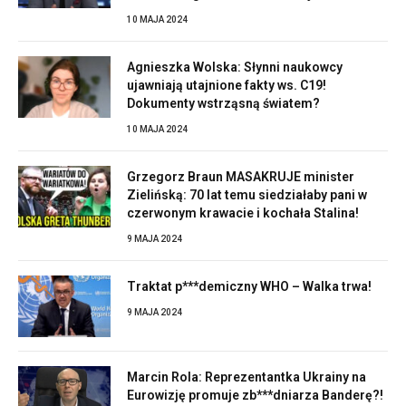
10 MAJA 2024
Agnieszka Wolska: Słynni naukowcy
ujawniają utajnione fakty ws. C19!
Dokumenty wstrząsną światem?
10 MAJA 2024
Grzegorz Braun MASAKRUJE minister
Zielińską: 70 lat temu siedziałaby pani w
czerwonym krawacie i kochała Stalina!
9 MAJA 2024
Traktat p***demiczny WHO – Walka trwa!
9 MAJA 2024
Marcin Rola: Reprezentantka Ukrainy na
Eurowizję promuje zb***dniarza Banderę?!