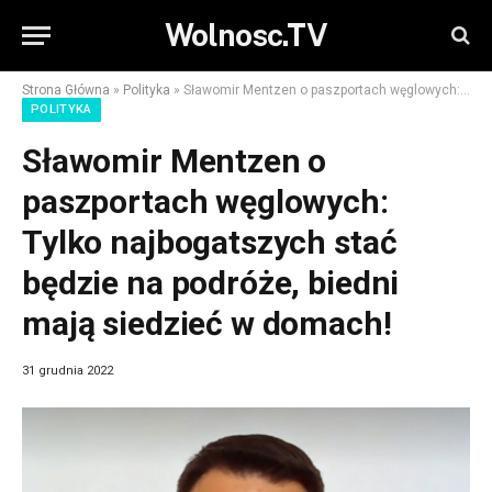
Wolnosc.TV
Strona Główna
»
Polityka
»
Sławomir Mentzen o paszportach węglowych: Tylko najbogatszych stać będzie na podróże, biedni mają siedzieć w domach!
POLITYKA
Sławomir Mentzen o
paszportach węglowych:
Tylko najbogatszych stać
będzie na podróże, biedni
mają siedzieć w domach!
31 grudnia 2022