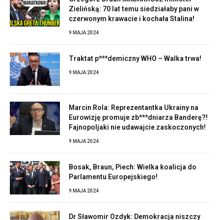
Zielińską: 70 lat temu siedziałaby pani w
czerwonym krawacie i kochała Stalina!
9 MAJA 2024
Traktat p***demiczny WHO – Walka trwa!
9 MAJA 2024
Marcin Rola: Reprezentantka Ukrainy na
Eurowizję promuje zb***dniarza Banderę?!
Fajnopoljaki nie udawajcie zaskoczonych!
9 MAJA 2024
Bosak, Braun, Piech: Wielka koalicja do
Parlamentu Europejskiego!
9 MAJA 2024
Dr Sławomir Ozdyk: Demokracja niszczy