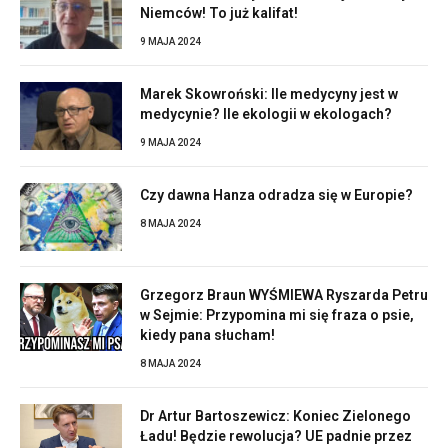
Niemców! To już kalifat!
9 MAJA 2024
Marek Skowroński: Ile medycyny jest w
medycynie? Ile ekologii w ekologach?
9 MAJA 2024
Czy dawna Hanza odradza się w Europie?
8 MAJA 2024
Grzegorz Braun WYŚMIEWA Ryszarda Petru
w Sejmie: Przypomina mi się fraza o psie,
kiedy pana słucham!
8 MAJA 2024
Dr Artur Bartoszewicz: Koniec Zielonego
Ładu! Będzie rewolucja? UE padnie przez