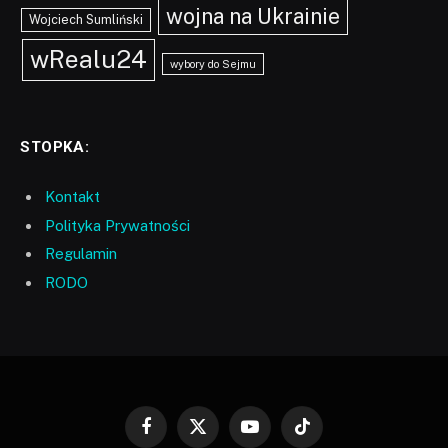
wojna na Ukrainie
Wojciech Sumliński
wRealu24
wybory do Sejmu
STOPKA:
Kontakt
Polityka Prywatności
Regulamin
RODO
Facebook
X
YouTube
TikTok