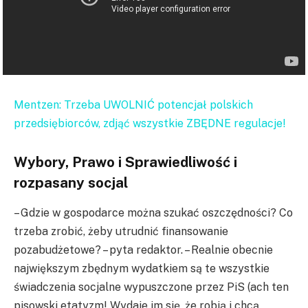
Mentzen: Trzeba UWOLNIĆ potencjał polskich
przedsiębiorców, zdjąć wszystkie ZBĘDNE regulacje!
Wybory, Prawo i Sprawiedliwość i
rozpasany socjal
– Gdzie w gospodarce można szukać oszczędności? Co
trzeba zrobić, żeby utrudnić finansowanie
pozabudżetowe? – pyta redaktor. – Realnie obecnie
największym zbędnym wydatkiem są te wszystkie
świadczenia socjalne wypuszczone przez PiS (ach ten
pisowski etatyzm! Wydaje im się, że robią i chcą