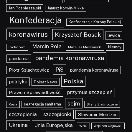
Jan Pospieszalski
Janusz Korwin-Mikke
Konfederacja
Konfederacja Korony Polskiej
koronawirus
Krzysztof Bosak
lewica
Marcin Rola
Niemcy
lockdown
Mateusz Morawiecki
pandemia koronawirusa
pandemia
PiS
Piotr Szlachtowicz
plandemia koronawirusa
Polska
polityka
Polsat News
przymus szczepień
Prawo i Sprawiedliwość
sejm
segregacja sanitarna
Rosja
Stany Zjednoczone
szczepionki
szczepienia
Sławomir Mentzen
Ukraina
Unia Europejska
WHO
Wojciech Cejrowski