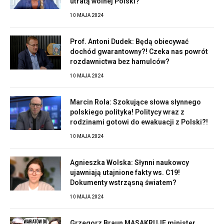
utratą wolnej Polski?
10 MAJA 2024
Prof. Antoni Dudek: Będą obiecywać
dochód gwarantowny?! Czeka nas powrót
rozdawnictwa bez hamulców?
10 MAJA 2024
Marcin Rola: Szokujące słowa słynnego
polskiego polityka! Politycy wraz z
rodzinami gotowi do ewakuacji z Polski?!
10 MAJA 2024
Agnieszka Wolska: Słynni naukowcy
ujawniają utajnione fakty ws. C19!
Dokumenty wstrząsną światem?
10 MAJA 2024
Grzegorz Braun MASAKRUJE minister