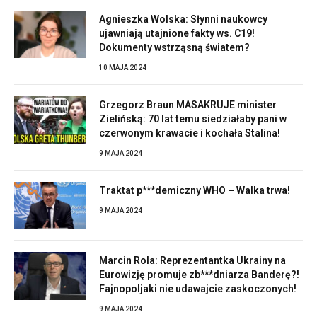
Agnieszka Wolska: Słynni naukowcy
ujawniają utajnione fakty ws. C19!
Dokumenty wstrząsną światem?
10 MAJA 2024
Grzegorz Braun MASAKRUJE minister
Zielińską: 70 lat temu siedziałaby pani w
czerwonym krawacie i kochała Stalina!
9 MAJA 2024
Traktat p***demiczny WHO – Walka trwa!
9 MAJA 2024
Marcin Rola: Reprezentantka Ukrainy na
Eurowizję promuje zb***dniarza Banderę?!
Fajnopoljaki nie udawajcie zaskoczonych!
9 MAJA 2024