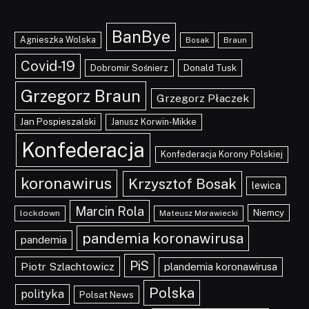
BanBye
Agnieszka Wolska
Braun
Bosak
Covid-19
Dobromir Sośnierz
Donald Tusk
Grzegorz Braun
Grzegorz Płaczek
Jan Pospieszalski
Janusz Korwin-Mikke
Konfederacja
Konfederacja Korony Polskiej
koronawirus
Krzysztof Bosak
lewica
Marcin Rola
Niemcy
lockdown
Mateusz Morawiecki
pandemia koronawirusa
pandemia
PiS
Piotr Szlachtowicz
plandemia koronawirusa
Polska
polityka
Polsat News