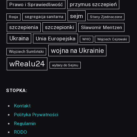
przymus szczepień
Prawo i Sprawiedliwość
sejm
segregacja sanitarna
Rosja
Stany Zjednoczone
szczepionki
szczepienia
Sławomir Mentzen
Ukraina
Unia Europejska
WHO
Wojciech Cejrowski
wojna na Ukrainie
Wojciech Sumliński
wRealu24
wybory do Sejmu
STOPKA:
Kontakt
Polityka Prywatności
Regulamin
RODO