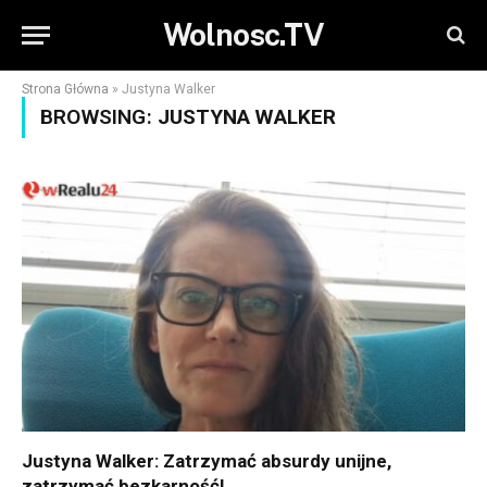
Wolnosc.TV
Strona Główna
»
Justyna Walker
BROWSING:
JUSTYNA WALKER
Justyna Walker: Zatrzymać absurdy unijne,
zatrzymać bezkarność!