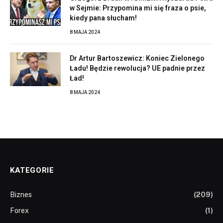
w Sejmie: Przypomina mi się fraza o psie,
kiedy pana słucham!
8 MAJA 2024
Dr Artur Bartoszewicz: Koniec Zielonego
Ładu! Będzie rewolucja? UE padnie przez
Ład!
8 MAJA 2024
KATEGORIE
Biznes
(209)
Forex
(1)