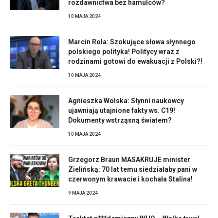
rozdawnictwa bez hamulców?
10 MAJA 2024
Marcin Rola: Szokujące słowa słynnego
polskiego polityka! Politycy wraz z
rodzinami gotowi do ewakuacji z Polski?!
10 MAJA 2024
Agnieszka Wolska: Słynni naukowcy
ujawniają utajnione fakty ws. C19!
Dokumenty wstrząsną światem?
10 MAJA 2024
Grzegorz Braun MASAKRUJE minister
Zielińską: 70 lat temu siedziałaby pani w
czerwonym krawacie i kochała Stalina!
9 MAJA 2024