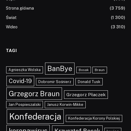
Strona główna
(3 759)
Świat
(1 300)
Wideo
(3 310)
TAGI
BanBye
Agnieszka Wolska
Braun
Bosak
Covid-19
Dobromir Sośnierz
Donald Tusk
Grzegorz Braun
Grzegorz Płaczek
Jan Pospieszalski
Janusz Korwin-Mikke
Konfederacja
Konfederacja Korony Polskiej
koronawirus
Krzysztof Bosak