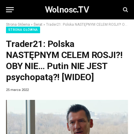
Wolnosc.TV
Strona Główna
»
Świat
»
Trader21: Polska NASTĘPNYM CELEM ROSJI?! OBY NIE… Putin NIE JEST psychopatą?! [WIDEO]
STRONA GŁÓWNA
Trader21: Polska
NASTĘPNYM CELEM ROSJI?!
OBY NIE… Putin NIE JEST
psychopatą?! [WIDEO]
25 marca 2022