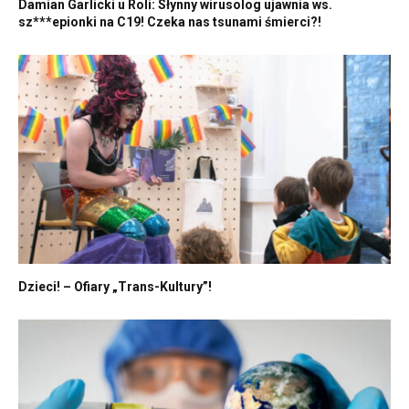
Damian Garlicki u Roli: Słynny wirusolog ujawnia ws.
sz***epionki na C19! Czeka nas tsunami śmierci?!
Dzieci! – Ofiary „Trans-Kultury”!