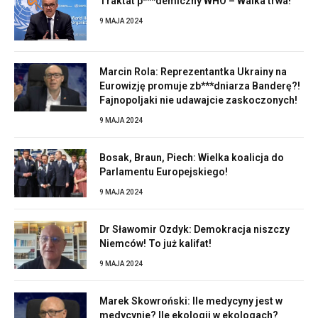
Traktat p***demiczny WHO – Walka trwa!
9 MAJA 2024
Marcin Rola: Reprezentantka Ukrainy na
Eurowizję promuje zb***dniarza Banderę?!
Fajnopoljaki nie udawajcie zaskoczonych!
9 MAJA 2024
Bosak, Braun, Piech: Wielka koalicja do
Parlamentu Europejskiego!
9 MAJA 2024
Dr Sławomir Ozdyk: Demokracja niszczy
Niemców! To już kalifat!
9 MAJA 2024
Marek Skowroński: Ile medycyny jest w
medycynie? Ile ekologii w ekologach?