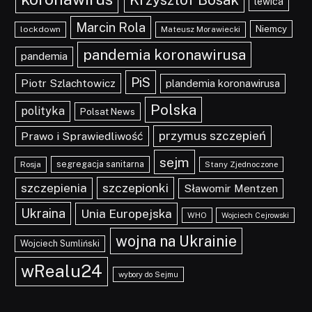
lewica
Marcin Rola
Niemcy
lockdown
Mateusz Morawiecki
pandemia koronawirusa
pandemia
PiS
Piotr Szlachtowicz
plandemia koronawirusa
Polska
polityka
Polsat News
przymus szczepień
Prawo i Sprawiedliwość
sejm
segregacja sanitarna
Rosja
Stany Zjednoczone
szczepionki
szczepienia
Sławomir Mentzen
Ukraina
Unia Europejska
WHO
Wojciech Cejrowski
wojna na Ukrainie
Wojciech Sumliński
wRealu24
wybory do Sejmu