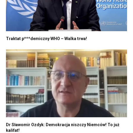
Traktat p***demiczny WHO – Walka trwa!
Dr Sławomir Ozdyk: Demokracja niszczy Niemców! To już
kalifat!