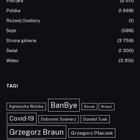
Polityka
(2 011)
Polska
(1 668)
Rozwój Osobisty
(1)
Sejm
(588)
Strona główna
(3 759)
Świat
(1 300)
Wideo
(3 310)
TAGI
BanBye
Agnieszka Wolska
Braun
Bosak
Covid-19
Dobromir Sośnierz
Donald Tusk
Grzegorz Braun
Grzegorz Płaczek