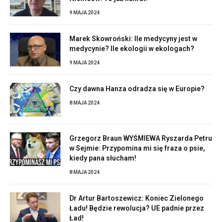
9 MAJA 2024
Marek Skowroński: Ile medycyny jest w
medycynie? Ile ekologii w ekologach?
9 MAJA 2024
Czy dawna Hanza odradza się w Europie?
8 MAJA 2024
Grzegorz Braun WYŚMIEWA Ryszarda Petru
w Sejmie: Przypomina mi się fraza o psie,
kiedy pana słucham!
8 MAJA 2024
Dr Artur Bartoszewicz: Koniec Zielonego
Ładu! Będzie rewolucja? UE padnie przez
Ład!