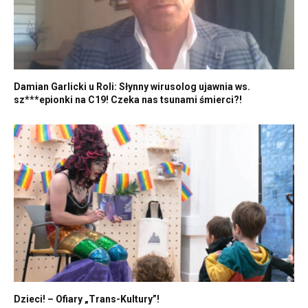
Damian Garlicki u Roli: Słynny wirusolog ujawnia ws.
sz***epionki na C19! Czeka nas tsunami śmierci?!
Dzieci! – Ofiary „Trans-Kultury”!