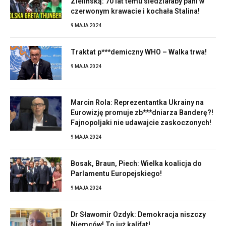
Zielińską: 70 lat temu siedziałaby pani w
czerwonym krawacie i kochała Stalina!
9 MAJA 2024
Traktat p***demiczny WHO – Walka trwa!
9 MAJA 2024
Marcin Rola: Reprezentantka Ukrainy na
Eurowizję promuje zb***dniarza Banderę?!
Fajnopoljaki nie udawajcie zaskoczonych!
9 MAJA 2024
Bosak, Braun, Piech: Wielka koalicja do
Parlamentu Europejskiego!
9 MAJA 2024
Dr Sławomir Ozdyk: Demokracja niszczy
Niemców! To już kalifat!