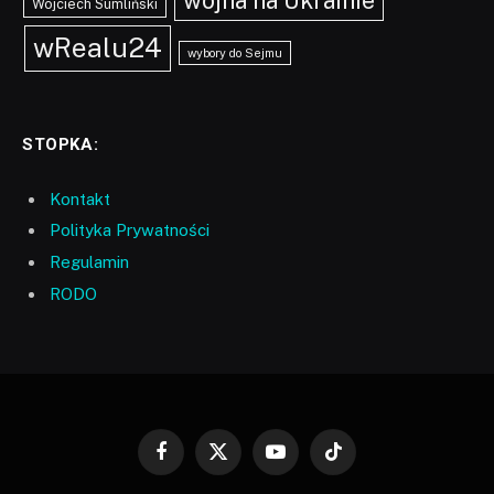
Wojciech Sumliński
wRealu24
wybory do Sejmu
STOPKA:
Kontakt
Polityka Prywatności
Regulamin
RODO
Facebook
X
YouTube
TikTok
(Twitter)