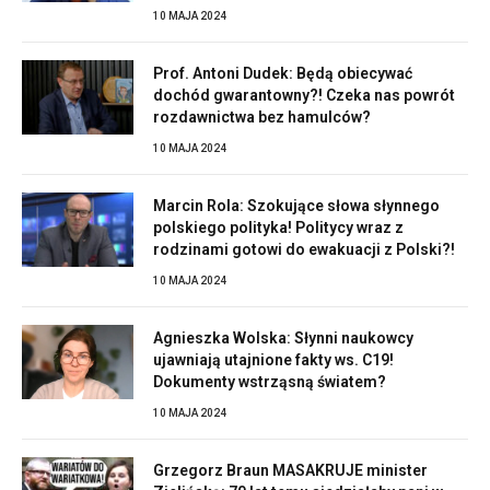
10 MAJA 2024
Prof. Antoni Dudek: Będą obiecywać
dochód gwarantowny?! Czeka nas powrót
rozdawnictwa bez hamulców?
10 MAJA 2024
Marcin Rola: Szokujące słowa słynnego
polskiego polityka! Politycy wraz z
rodzinami gotowi do ewakuacji z Polski?!
10 MAJA 2024
Agnieszka Wolska: Słynni naukowcy
ujawniają utajnione fakty ws. C19!
Dokumenty wstrząsną światem?
10 MAJA 2024
Grzegorz Braun MASAKRUJE minister