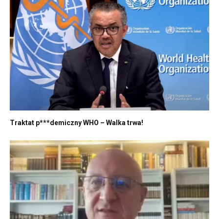
Traktat p***demiczny WHO – Walka trwa!