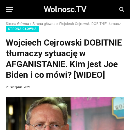
Wolnosc.TV
Strona Główna
»
Strona główna
»
Wojciech Cejrowski DOBITNIE tłumaczy sytuację w AFGANISTANIE. Kim jest Joe Biden i co mówi? [WIDEO]
STRONA GŁÓWNA
Wojciech Cejrowski DOBITNIE
tłumaczy sytuację w
AFGANISTANIE. Kim jest Joe
Biden i co mówi? [WIDEO]
29 sierpnia 2021