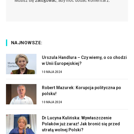
Musisz się
zalogować
, aby móc dodać komentarz.
NAJNOWSZE:
Urszula Handlura – Czy wiemy, o co chodzi
w Unii Europejskiej?
10 MAJA 2024
Robert Mazurek: Korupcja polityczna po
polsku!
10 MAJA 2024
Dr Lucyna Kulińska: Wywłaszczenie
Polaków już zaraz! Jak bronić się przed
utratą wolnej Polski?