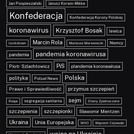
Jan Pospieszalski
Janusz Korwin-Mikke
Konfederacja
Konfederacja Korony Polskiej
koronawirus
Krzysztof Bosak
lewica
Marcin Rola
Niemcy
lockdown
Mateusz Morawiecki
pandemia koronawirusa
pandemia
PiS
Piotr Szlachtowicz
plandemia koronawirusa
Polska
polityka
Polsat News
przymus szczepień
Prawo i Sprawiedliwość
sejm
segregacja sanitarna
Rosja
Stany Zjednoczone
szczepionki
szczepienia
Sławomir Mentzen
Ukraina
Unia Europejska
WHO
Wojciech Cejrowski
wojna na Ukrainie