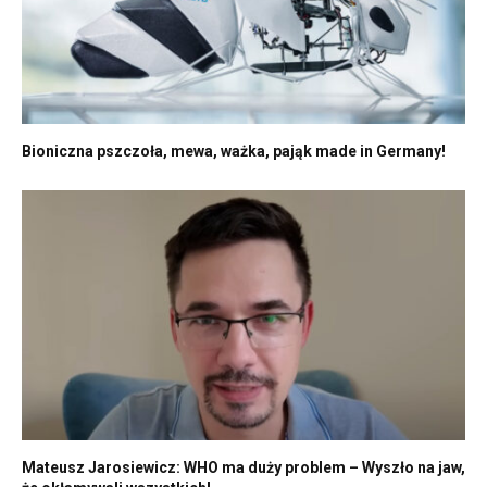
Bioniczna pszczoła, mewa, ważka, pająk made in Germany!
Mateusz Jarosiewicz: WHO ma duży problem – Wyszło na jaw,