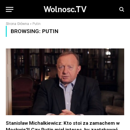
Wolnosc.TV
Strona Główna
»
Putin
BROWSING:
PUTIN
Stanisław Michalkiewicz: Kto stoi za zamachem w
Moskwie?! Czy Putin miał interes, by zaatakować