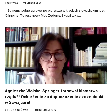
POLITYKA
24 MARCA 2023
– Zdajemy sobie sprawę, po pierwsze w krótkich słowach, kim jest
Xi Jinping. To jest nowy Mao Zedong. Skupił taką…
Agnieszka Wolska: Springer forsował kłamstwa
rządu?! Oskarżenie za dopuszczenie szczepionki
w Szwajcarii!
STRONA GŁÓWNA
18 LISTOPADA 2022