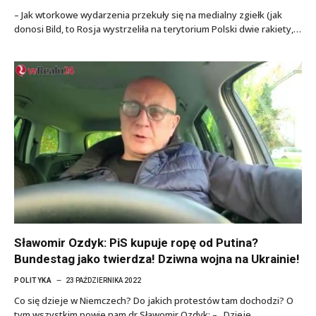
– Jak wtorkowe wydarzenia przekuły się na medialny zgiełk (jak
donosi Bild, to Rosja wystrzeliła na terytorium Polski dwie rakiety,…
Sławomir Ozdyk: PiS kupuje ropę od Putina?
Bundestag jako twierdza! Dziwna wojna na Ukrainie!
POLITYKA
23 PAŹDZIERNIKA 2022
Co się dzieje w Niemczech? Do jakich protestów tam dochodzi? O
tym wszystkim powie nam dr Sławomir Ozdyk: – „Dzieje…