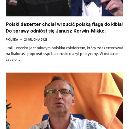
Polski dezerter chciał wrzucić polską flagę do kibla!
Do sprawy odniósł się Janusz Korwin-Mikke:
POLSKA
21 GRUDNIA 2021
Emil Czeczko jest młodym polskim żołnierzem, który zdezerterował
na Białoruś i poprosił rząd białoruski o azyl polityczny. W ostatnim
czasie…