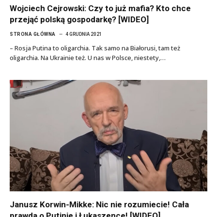
Wojciech Cejrowski: Czy to już mafia? Kto chce
przejąć polską gospodarkę? [WIDEO]
STRONA GŁÓWNA
4 GRUDNIA 2021
– Rosja Putina to oligarchia. Tak samo na Białorusi, tam też
oligarchia. Na Ukrainie też. U nas w Polsce, niestety,…
Janusz Korwin-Mikke: Nic nie rozumiecie! Cała
prawda o Putinie i Łukaszence! [WIDEO]