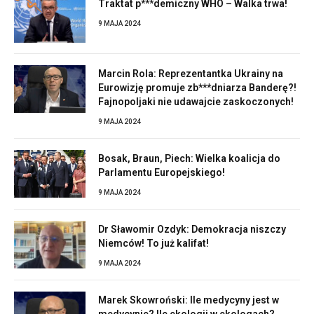
Traktat p***demiczny WHO – Walka trwa!
9 MAJA 2024
Marcin Rola: Reprezentantka Ukrainy na
Eurowizję promuje zb***dniarza Banderę?!
Fajnopoljaki nie udawajcie zaskoczonych!
9 MAJA 2024
Bosak, Braun, Piech: Wielka koalicja do
Parlamentu Europejskiego!
9 MAJA 2024
Dr Sławomir Ozdyk: Demokracja niszczy
Niemców! To już kalifat!
9 MAJA 2024
Marek Skowroński: Ile medycyny jest w
medycynie? Ile ekologii w ekologach?