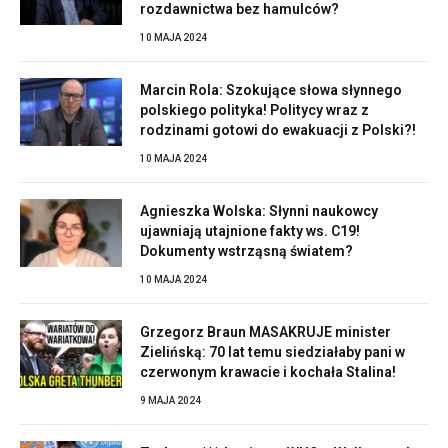
rozdawnictwa bez hamulców?
10 MAJA 2024
Marcin Rola: Szokujące słowa słynnego
polskiego polityka! Politycy wraz z
rodzinami gotowi do ewakuacji z Polski?!
10 MAJA 2024
Agnieszka Wolska: Słynni naukowcy
ujawniają utajnione fakty ws. C19!
Dokumenty wstrząsną światem?
10 MAJA 2024
Grzegorz Braun MASAKRUJE minister
Zielińską: 70 lat temu siedziałaby pani w
czerwonym krawacie i kochała Stalina!
9 MAJA 2024