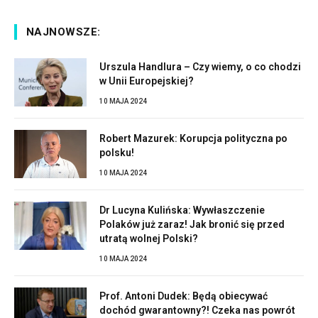
NAJNOWSZE:
Urszula Handlura – Czy wiemy, o co chodzi
w Unii Europejskiej?
10 MAJA 2024
Robert Mazurek: Korupcja polityczna po
polsku!
10 MAJA 2024
Dr Lucyna Kulińska: Wywłaszczenie
Polaków już zaraz! Jak bronić się przed
utratą wolnej Polski?
10 MAJA 2024
Prof. Antoni Dudek: Będą obiecywać
dochód gwarantowny?! Czeka nas powrót