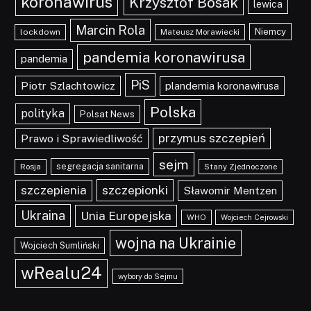
koronawirus
Krzysztof Bosak
lewica
Marcin Rola
Niemcy
lockdown
Mateusz Morawiecki
pandemia koronawirusa
pandemia
PiS
Piotr Szlachtowicz
plandemia koronawirusa
Polska
polityka
Polsat News
przymus szczepień
Prawo i Sprawiedliwość
sejm
segregacja sanitarna
Rosja
Stany Zjednoczone
szczepionki
szczepienia
Sławomir Mentzen
Ukraina
Unia Europejska
WHO
Wojciech Cejrowski
wojna na Ukrainie
Wojciech Sumliński
wRealu24
wybory do Sejmu