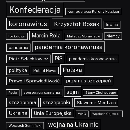
Konfederacja
Konfederacja Korony Polskiej
koronawirus
Krzysztof Bosak
lewica
Marcin Rola
Niemcy
lockdown
Mateusz Morawiecki
pandemia koronawirusa
pandemia
PiS
Piotr Szlachtowicz
plandemia koronawirusa
Polska
polityka
Polsat News
przymus szczepień
Prawo i Sprawiedliwość
sejm
segregacja sanitarna
Rosja
Stany Zjednoczone
szczepionki
szczepienia
Sławomir Mentzen
Ukraina
Unia Europejska
WHO
Wojciech Cejrowski
wojna na Ukrainie
Wojciech Sumliński