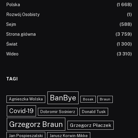
Polska
(1 668)
Rozwój Osobisty
(1)
Sejm
(588)
Strona główna
(3 759)
Świat
(1 300)
Wideo
(3 310)
TAGI
BanBye
Agnieszka Wolska
Braun
Bosak
Covid-19
Dobromir Sośnierz
Donald Tusk
Grzegorz Braun
Grzegorz Płaczek
Jan Pospieszalski
Janusz Korwin-Mikke