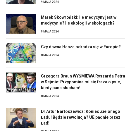
9 MAJA 2024
Marek Skowroński: Ile medycyny jest w
medycynie? Ile ekologii w ekologach?
9 MAJA 2024
Czy dawna Hanza odradza się w Europie?
8 MAJA 2024
Grzegorz Braun WYŚMIEWA Ryszarda Petru
w Sejmie: Przypomina mi się fraza o psie,
kiedy pana słucham!
8 MAJA 2024
Dr Artur Bartoszewicz: Koniec Zielonego
Ładu! Będzie rewolucja? UE padnie przez
Ład!