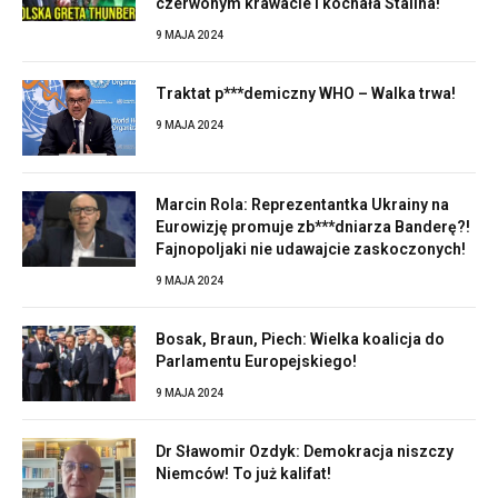
czerwonym krawacie i kochała Stalina!
9 MAJA 2024
Traktat p***demiczny WHO – Walka trwa!
9 MAJA 2024
Marcin Rola: Reprezentantka Ukrainy na
Eurowizję promuje zb***dniarza Banderę?!
Fajnopoljaki nie udawajcie zaskoczonych!
9 MAJA 2024
Bosak, Braun, Piech: Wielka koalicja do
Parlamentu Europejskiego!
9 MAJA 2024
Dr Sławomir Ozdyk: Demokracja niszczy
Niemców! To już kalifat!