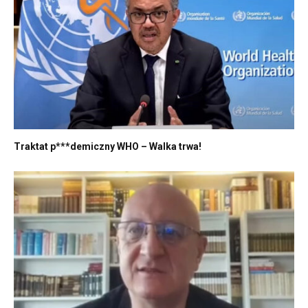
Traktat p***demiczny WHO – Walka trwa!