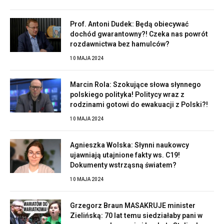
Prof. Antoni Dudek: Będą obiecywać
dochód gwarantowny?! Czeka nas powrót
rozdawnictwa bez hamulców?
10 MAJA 2024
Marcin Rola: Szokujące słowa słynnego
polskiego polityka! Politycy wraz z
rodzinami gotowi do ewakuacji z Polski?!
10 MAJA 2024
Agnieszka Wolska: Słynni naukowcy
ujawniają utajnione fakty ws. C19!
Dokumenty wstrząsną światem?
10 MAJA 2024
Grzegorz Braun MASAKRUJE minister
Zielińską: 70 lat temu siedziałaby pani w