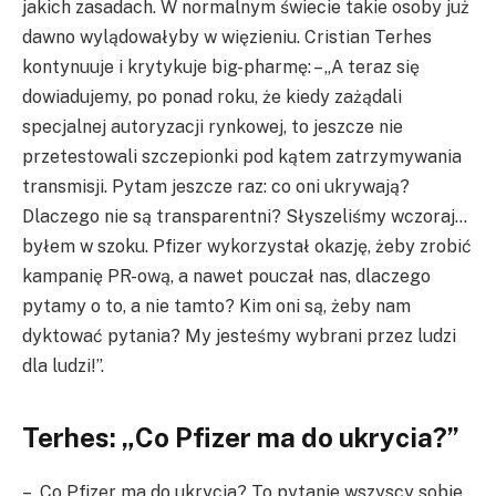
jakich zasadach. W normalnym świecie takie osoby już
dawno wylądowałyby w więzieniu. Cristian Terhes
kontynuuje i krytykuje big-pharmę: – „A teraz się
dowiadujemy, po ponad roku, że kiedy zażądali
specjalnej autoryzacji rynkowej, to jeszcze nie
przetestowali szczepionki pod kątem zatrzymywania
transmisji. Pytam jeszcze raz: co oni ukrywają?
Dlaczego nie są transparentni? Słyszeliśmy wczoraj…
byłem w szoku. Pfizer wykorzystał okazję, żeby zrobić
kampanię PR-ową, a nawet pouczał nas, dlaczego
pytamy o to, a nie tamto? Kim oni są, żeby nam
dyktować pytania? My jesteśmy wybrani przez ludzi
dla ludzi!”.
Terhes: „Co Pfizer ma do ukrycia?”
– „Co Pfizer ma do ukrycia? To pytanie wszyscy sobie