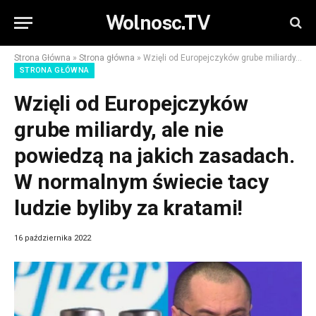
Wolnosc.TV
Strona Główna
»
Strona główna
»
Wzięli od Europejczyków grube miliardy, ale nie powiedzą na jakich zasadach. W normalnym świecie tacy ludzie byliby za kratami!
STRONA GŁÓWNA
Wzięli od Europejczyków
grube miliardy, ale nie
powiedzą na jakich zasadach.
W normalnym świecie tacy
ludzie byliby za kratami!
16 października 2022