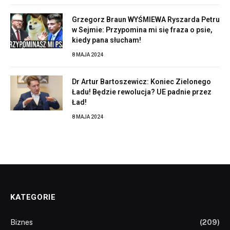
Grzegorz Braun WYŚMIEWA Ryszarda Petru
w Sejmie: Przypomina mi się fraza o psie,
kiedy pana słucham!
8 MAJA 2024
Dr Artur Bartoszewicz: Koniec Zielonego
Ładu! Będzie rewolucja? UE padnie przez
Ład!
8 MAJA 2024
KATEGORIE
Biznes
(209)