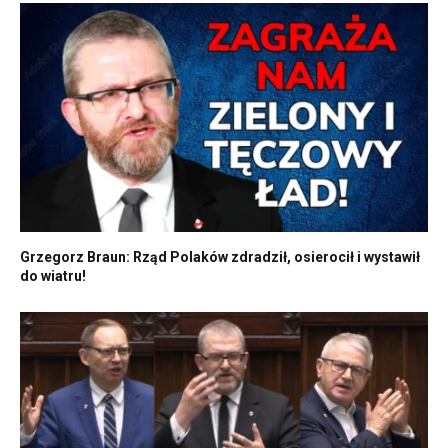
Grzegorz Braun: Rząd Polaków zdradził, osierocił i wystawił
do wiatru!