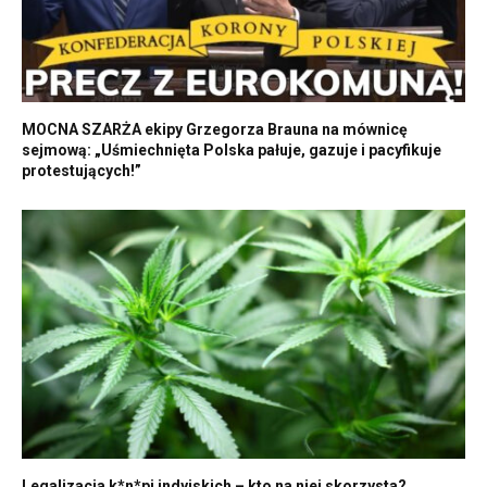
MOCNA SZARŻA ekipy Grzegorza Brauna na mównicę
sejmową: „Uśmiechnięta Polska pałuje, gazuje i pacyfikuje
protestujących!”
Legalizacja k*n*pi indyjskich – kto na niej skorzysta?