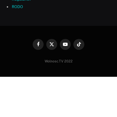
RODO
Facebook
X
YouTube
TikTok
(Twitter)
Wolnosc.TV 2022