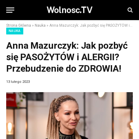
Wolnosc.TV
Strona Główna
»
Nauka
»
Anna Mazurczyk: Jak pozbyć się PASOŻYTÓW i ALERGII? Przebudzenie do ZDROWIA!
NAUKA
Anna Mazurczyk: Jak pozbyć
się PASOŻYTÓW i ALERGII?
Przebudzenie do ZDROWIA!
13 lutego 2023