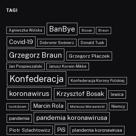
TAGI
BanBye
Agnieszka Wolska
Braun
Bosak
Covid-19
Dobromir Sośnierz
Donald Tusk
Grzegorz Braun
Grzegorz Płaczek
Jan Pospieszalski
Janusz Korwin-Mikke
Konfederacja
Konfederacja Korony Polskiej
koronawirus
Krzysztof Bosak
lewica
Marcin Rola
Niemcy
lockdown
Mateusz Morawiecki
pandemia koronawirusa
pandemia
PiS
Piotr Szlachtowicz
plandemia koronawirusa