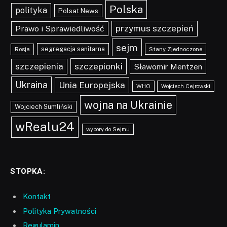
Polska
polityka
Polsat News
przymus szczepień
Prawo i Sprawiedliwość
sejm
segregacja sanitarna
Rosja
Stany Zjednoczone
szczepionki
szczepienia
Sławomir Mentzen
Ukraina
Unia Europejska
WHO
Wojciech Cejrowski
wojna na Ukrainie
Wojciech Sumliński
wRealu24
wybory do Sejmu
STOPKA:
Kontakt
Polityka Prywatności
Regulamin