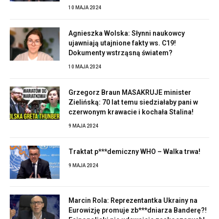
10 MAJA 2024
Agnieszka Wolska: Słynni naukowcy
ujawniają utajnione fakty ws. C19!
Dokumenty wstrząsną światem?
10 MAJA 2024
Grzegorz Braun MASAKRUJE minister
Zielińską: 70 lat temu siedziałaby pani w
czerwonym krawacie i kochała Stalina!
9 MAJA 2024
Traktat p***demiczny WHO – Walka trwa!
9 MAJA 2024
Marcin Rola: Reprezentantka Ukrainy na
Eurowizję promuje zb***dniarza Banderę?!