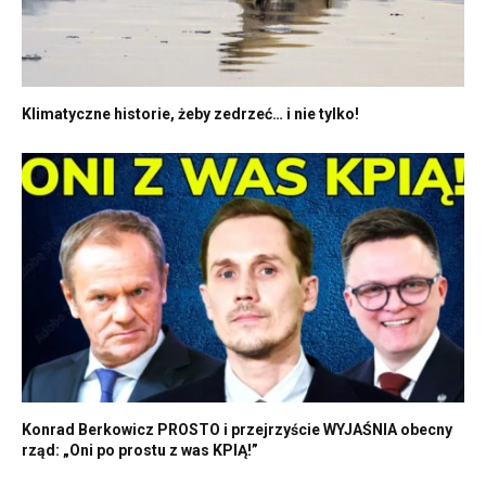
Klimatyczne historie, żeby zedrzeć… i nie tylko!
Konrad Berkowicz PROSTO i przejrzyście WYJAŚNIA obecny
rząd: „Oni po prostu z was KPIĄ!”