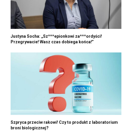
Justyna Socha: „Sz***epionkowi za***ordyści!
Przegrywacie! Wasz czas dobiega końca!”
Szpryca przeciw rakowi! Czy to produkt z laboratorium
broni biologicznej?