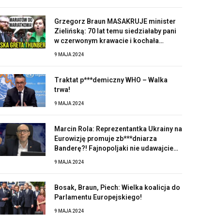
Grzegorz Braun MASAKRUJE minister
Zielińską: 70 lat temu siedziałaby pani
w czerwonym krawacie i kochała
Stalina!
9 MAJA 2024
Traktat p***demiczny WHO – Walka
trwa!
9 MAJA 2024
Marcin Rola: Reprezentantka Ukrainy na
Eurowizję promuje zb***dniarza
Banderę?! Fajnopoljaki nie udawajcie
zaskoczonych!
9 MAJA 2024
Bosak, Braun, Piech: Wielka koalicja do
Parlamentu Europejskiego!
9 MAJA 2024