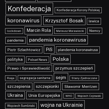
Konfederacja
Konfederacja Korony Polskiej
koronawirus
Krzysztof Bosak
lewica
Marcin Rola
Niemcy
lockdown
Mateusz Morawiecki
pandemia koronawirusa
pandemia
PiS
Piotr Szlachtowicz
plandemia koronawirusa
Polska
polityka
Polsat News
przymus szczepień
Prawo i Sprawiedliwość
sejm
segregacja sanitarna
Rosja
Stany Zjednoczone
szczepionki
szczepienia
Sławomir Mentzen
Ukraina
Unia Europejska
WHO
Wojciech Cejrowski
wojna na Ukrainie
Wojciech Sumliński