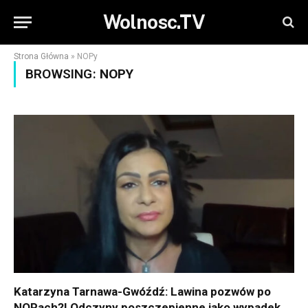
Wolnosc.TV
Strona Główna
»
NOPy
BROWSING:
NOPY
Katarzyna Tarnawa-Gwóźdź: Lawina pozwów po
NOPach?! Odczyny poszczepienne jako wypadek