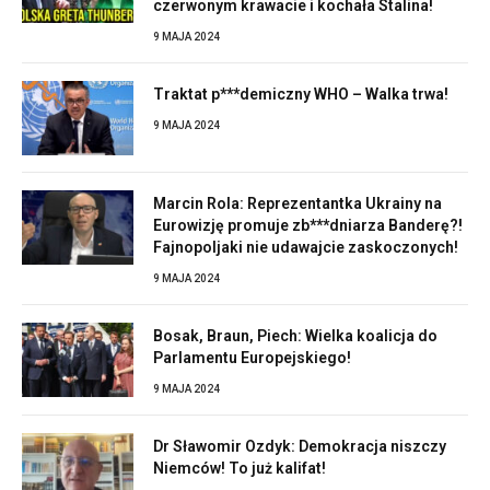
czerwonym krawacie i kochała Stalina!
9 MAJA 2024
Traktat p***demiczny WHO – Walka trwa!
9 MAJA 2024
Marcin Rola: Reprezentantka Ukrainy na
Eurowizję promuje zb***dniarza Banderę?!
Fajnopoljaki nie udawajcie zaskoczonych!
9 MAJA 2024
Bosak, Braun, Piech: Wielka koalicja do
Parlamentu Europejskiego!
9 MAJA 2024
Dr Sławomir Ozdyk: Demokracja niszczy
Niemców! To już kalifat!