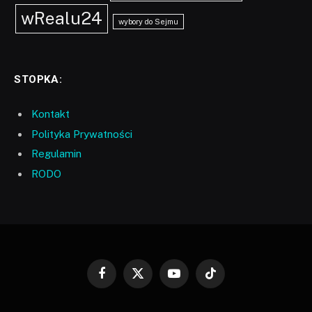
wRealu24
wybory do Sejmu
STOPKA:
Kontakt
Polityka Prywatności
Regulamin
RODO
Facebook
X
YouTube
TikTok
(Twitter)