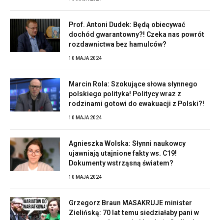
Prof. Antoni Dudek: Będą obiecywać
dochód gwarantowny?! Czeka nas powrót
rozdawnictwa bez hamulców?
10 MAJA 2024
Marcin Rola: Szokujące słowa słynnego
polskiego polityka! Politycy wraz z
rodzinami gotowi do ewakuacji z Polski?!
10 MAJA 2024
Agnieszka Wolska: Słynni naukowcy
ujawniają utajnione fakty ws. C19!
Dokumenty wstrząsną światem?
10 MAJA 2024
Grzegorz Braun MASAKRUJE minister
Zielińską: 70 lat temu siedziałaby pani w