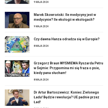
9 MAJA 2024
Marek Skowroński: Ile medycyny jest w
medycynie? Ile ekologii w ekologach?
9 MAJA 2024
Czy dawna Hanza odradza się w Europie?
8 MAJA 2024
Grzegorz Braun WYŚMIEWA Ryszarda Petru
w Sejmie: Przypomina mi się fraza o psie,
kiedy pana słucham!
8 MAJA 2024
Dr Artur Bartoszewicz: Koniec Zielonego
Ładu! Będzie rewolucja? UE padnie przez
Ład!