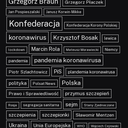
Grzegorz Braun
Grzegorz Płaczek
Jan Pospieszalski
Janusz Korwin-Mikke
Konfederacja
Konfederacja Korony Polskiej
koronawirus
Krzysztof Bosak
lewica
Marcin Rola
Niemcy
lockdown
Mateusz Morawiecki
pandemia koronawirusa
pandemia
PiS
Piotr Szlachtowicz
plandemia koronawirusa
Polska
polityka
Polsat News
przymus szczepień
Prawo i Sprawiedliwość
sejm
segregacja sanitarna
Rosja
Stany Zjednoczone
szczepionki
szczepienia
Sławomir Mentzen
Ukraina
Unia Europejska
WHO
Wojciech Cejrowski