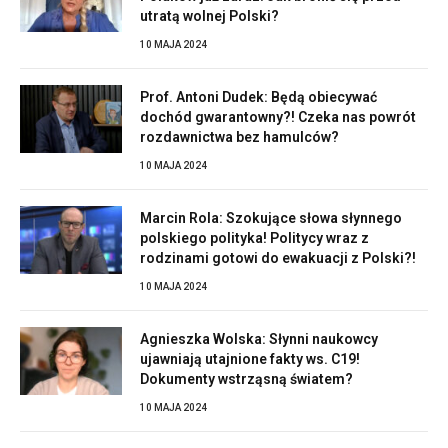
utratą wolnej Polski?
10 MAJA 2024
Prof. Antoni Dudek: Będą obiecywać
dochód gwarantowny?! Czeka nas powrót
rozdawnictwa bez hamulców?
10 MAJA 2024
Marcin Rola: Szokujące słowa słynnego
polskiego polityka! Politycy wraz z
rodzinami gotowi do ewakuacji z Polski?!
10 MAJA 2024
Agnieszka Wolska: Słynni naukowcy
ujawniają utajnione fakty ws. C19!
Dokumenty wstrząsną światem?
10 MAJA 2024