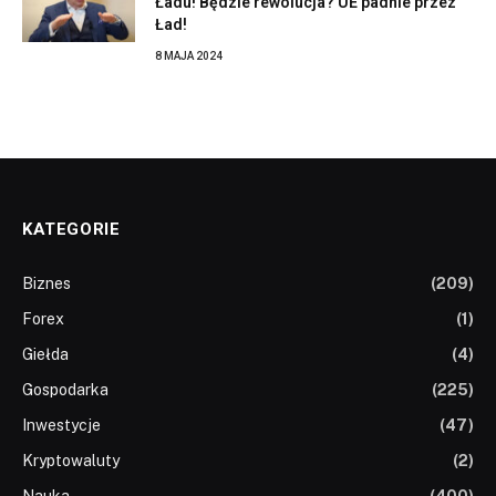
Ładu! Będzie rewolucja? UE padnie przez
Ład!
8 MAJA 2024
KATEGORIE
Biznes
(209)
Forex
(1)
Giełda
(4)
Gospodarka
(225)
Inwestycje
(47)
Kryptowaluty
(2)