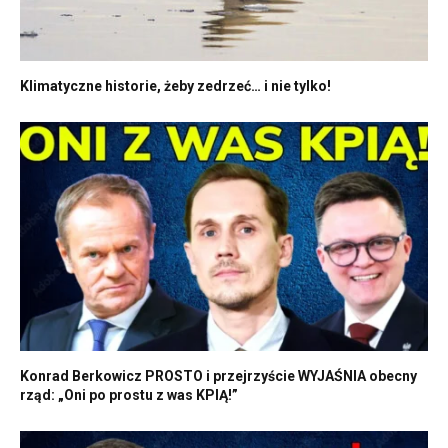
Klimatyczne historie, żeby zedrzeć… i nie tylko!
Konrad Berkowicz PROSTO i przejrzyście WYJAŚNIA obecny
rząd: „Oni po prostu z was KPIĄ!”