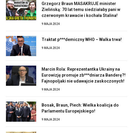
Grzegorz Braun MASAKRUJE minister
Zielińską: 70 lat temu siedziałaby pani w
czerwonym krawacie i kochała Stalina!
9 MAJA 2024
Traktat p***demiczny WHO – Walka trwa!
9 MAJA 2024
Marcin Rola: Reprezentantka Ukrainy na
Eurowizję promuje zb***dniarza Banderę?!
Fajnopoljaki nie udawajcie zaskoczonych!
9 MAJA 2024
Bosak, Braun, Piech: Wielka koalicja do
Parlamentu Europejskiego!
9 MAJA 2024