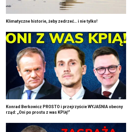
Klimatyczne historie, żeby zedrzeć… i nie tylko!
Konrad Berkowicz PROSTO i przejrzyście WYJAŚNIA obecny
rząd: „Oni po prostu z was KPIĄ!”