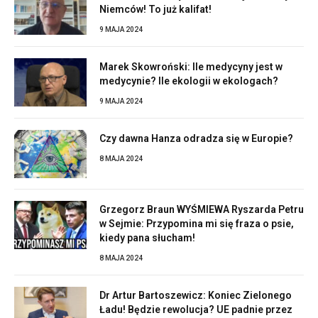
Niemców! To już kalifat!
9 MAJA 2024
Marek Skowroński: Ile medycyny jest w
medycynie? Ile ekologii w ekologach?
9 MAJA 2024
Czy dawna Hanza odradza się w Europie?
8 MAJA 2024
Grzegorz Braun WYŚMIEWA Ryszarda Petru
w Sejmie: Przypomina mi się fraza o psie,
kiedy pana słucham!
8 MAJA 2024
Dr Artur Bartoszewicz: Koniec Zielonego
Ładu! Będzie rewolucja? UE padnie przez