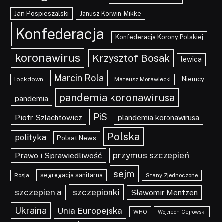
Jan Pospieszalski
Janusz Korwin-Mikke
Konfederacja
Konfederacja Korony Polskiej
koronawirus
Krzysztof Bosak
lewica
Marcin Rola
Niemcy
lockdown
Mateusz Morawiecki
pandemia koronawirusa
pandemia
PiS
Piotr Szlachtowicz
plandemia koronawirusa
Polska
polityka
Polsat News
przymus szczepień
Prawo i Sprawiedliwość
sejm
segregacja sanitarna
Rosja
Stany Zjednoczone
szczepionki
szczepienia
Sławomir Mentzen
Ukraina
Unia Europejska
WHO
Wojciech Cejrowski