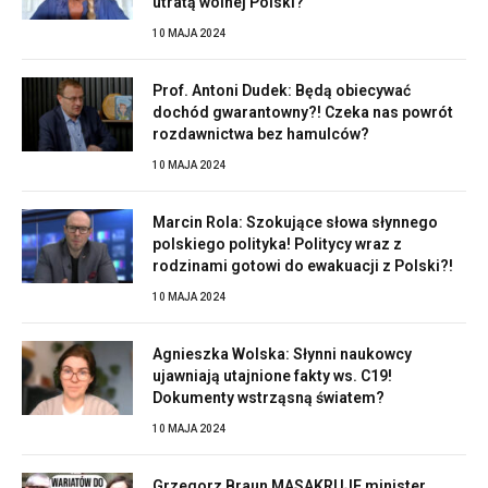
utratą wolnej Polski?
10 MAJA 2024
Prof. Antoni Dudek: Będą obiecywać
dochód gwarantowny?! Czeka nas powrót
rozdawnictwa bez hamulców?
10 MAJA 2024
Marcin Rola: Szokujące słowa słynnego
polskiego polityka! Politycy wraz z
rodzinami gotowi do ewakuacji z Polski?!
10 MAJA 2024
Agnieszka Wolska: Słynni naukowcy
ujawniają utajnione fakty ws. C19!
Dokumenty wstrząsną światem?
10 MAJA 2024
Grzegorz Braun MASAKRUJE minister