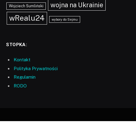
wojna na Ukrainie
Wojciech Sumliński
wRealu24
wybory do Sejmu
STOPKA:
Kontakt
Polityka Prywatności
Regulamin
RODO
Facebook
X
YouTube
TikTok