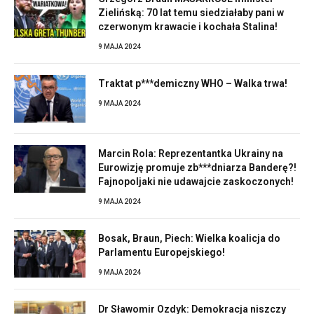
Zielińską: 70 lat temu siedziałaby pani w
czerwonym krawacie i kochała Stalina!
9 MAJA 2024
Traktat p***demiczny WHO – Walka trwa!
9 MAJA 2024
Marcin Rola: Reprezentantka Ukrainy na
Eurowizję promuje zb***dniarza Banderę?!
Fajnopoljaki nie udawajcie zaskoczonych!
9 MAJA 2024
Bosak, Braun, Piech: Wielka koalicja do
Parlamentu Europejskiego!
9 MAJA 2024
Dr Sławomir Ozdyk: Demokracja niszczy