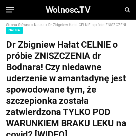
Wolnosc.TV
Strona Główna
»
Nauka
»
Dr Zbigniew Hałat CELNIE o próbie ZNISZCZENIA dr Bodnara! Czy niedawne uderzenie w amantadynę jest spowodowane tym, że szczepionka została zatwierdzona TYLKO POD WARUNKIEM BRAKU LEKU na covid? [WIDEO]
NAUKA
Dr Zbigniew Hałat CELNIE o
próbie ZNISZCZENIA dr
Bodnara! Czy niedawne
uderzenie w amantadynę jest
spowodowane tym, że
szczepionka została
zatwierdzona TYLKO POD
WARUNKIEM BRAKU LEKU na
covid? [WIDEO]