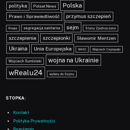
Polska
polityka
Polsat News
przymus szczepień
Prawo i Sprawiedliwość
sejm
segregacja sanitarna
Rosja
Stany Zjednoczone
szczepionki
szczepienia
Sławomir Mentzen
Ukraina
Unia Europejska
WHO
Wojciech Cejrowski
wojna na Ukrainie
Wojciech Sumliński
wRealu24
wybory do Sejmu
STOPKA:
Kontakt
Polityka Prywatności
Regulamin