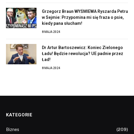
Grzegorz Braun WYŚMIEWA Ryszarda Petru
w Sejmie: Przypomina mi się fraza o psie,
kiedy pana słucham!
8 MAJA 2024
Dr Artur Bartoszewicz: Koniec Zielonego
Ładu! Będzie rewolucja? UE padnie przez
Ład!
8 MAJA 2024
KATEGORIE
Biznes
(209)