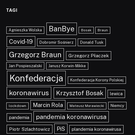
TAGI
BanBye
Agnieszka Wolska
Braun
Bosak
Covid-19
Dobromir Sośnierz
Donald Tusk
Grzegorz Braun
Grzegorz Płaczek
Jan Pospieszalski
Janusz Korwin-Mikke
Konfederacja
Konfederacja Korony Polskiej
koronawirus
Krzysztof Bosak
lewica
Marcin Rola
Niemcy
lockdown
Mateusz Morawiecki
pandemia koronawirusa
pandemia
PiS
Piotr Szlachtowicz
plandemia koronawirusa