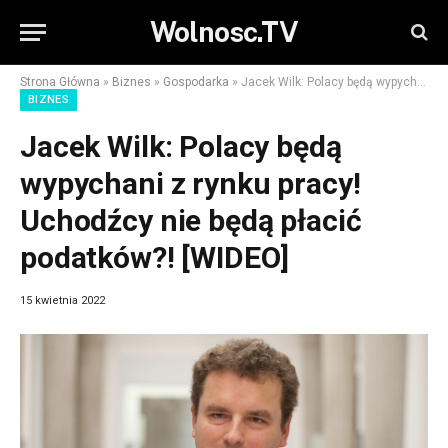
Wolnosc.TV
Strona Główna
»
Biznes
»
Gospodarka
»
Jacek Wilk: Polacy będą wypychani z rynku pracy! Uchodźcy nie będą płacić podatków?! [WIDEO]
BIZNES
Jacek Wilk: Polacy będą
wypychani z rynku pracy!
Uchodźcy nie będą płacić
podatków?! [WIDEO]
15 kwietnia 2022