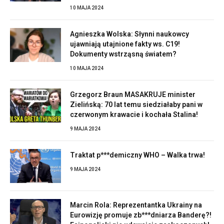
10 MAJA 2024
Agnieszka Wolska: Słynni naukowcy
ujawniają utajnione fakty ws. C19!
Dokumenty wstrząsną światem?
10 MAJA 2024
Grzegorz Braun MASAKRUJE minister
Zielińską: 70 lat temu siedziałaby pani w
czerwonym krawacie i kochała Stalina!
9 MAJA 2024
Traktat p***demiczny WHO – Walka trwa!
9 MAJA 2024
Marcin Rola: Reprezentantka Ukrainy na
Eurowizję promuje zb***dniarza Banderę?!