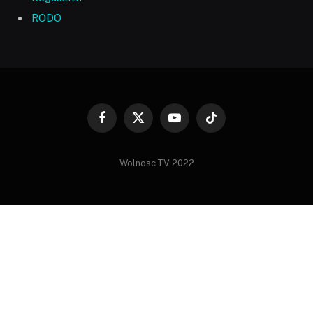
RODO
Facebook
X
YouTube
TikTok
(Twitter)
Wolnosc.TV 2022