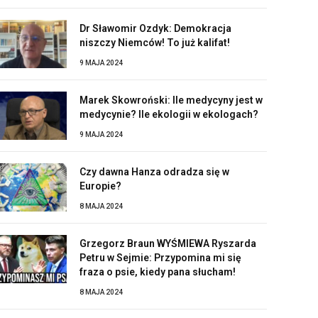
Dr Sławomir Ozdyk: Demokracja
niszczy Niemców! To już kalifat!
9 MAJA 2024
Marek Skowroński: Ile medycyny jest w
medycynie? Ile ekologii w ekologach?
9 MAJA 2024
Czy dawna Hanza odradza się w
Europie?
8 MAJA 2024
Grzegorz Braun WYŚMIEWA Ryszarda
Petru w Sejmie: Przypomina mi się
fraza o psie, kiedy pana słucham!
8 MAJA 2024