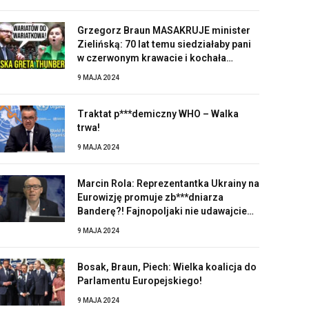
Grzegorz Braun MASAKRUJE minister
Zielińską: 70 lat temu siedziałaby pani
w czerwonym krawacie i kochała
Stalina!
9 MAJA 2024
Traktat p***demiczny WHO – Walka
trwa!
9 MAJA 2024
Marcin Rola: Reprezentantka Ukrainy na
Eurowizję promuje zb***dniarza
Banderę?! Fajnopoljaki nie udawajcie
zaskoczonych!
9 MAJA 2024
Bosak, Braun, Piech: Wielka koalicja do
Parlamentu Europejskiego!
9 MAJA 2024