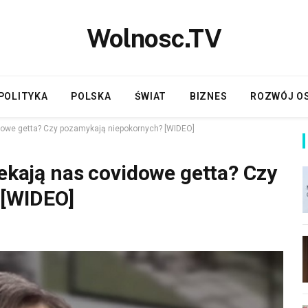
Wolnosc.TV
POLITYKA
POLSKA
ŚWIAT
BIZNES
ROZWÓJ O
idowe getta? Czy pozamykają niepokornych? [WIDEO]
zekają nas covidowe getta? Czy
 [WIDEO]