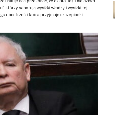
a usiłuje nas przekonać, że działa. Jeśli nie działa
”, którzy sabotują wysiłki władzy i wysiłki tej
ga obostrzeń i która przyjmuje szczepionki.