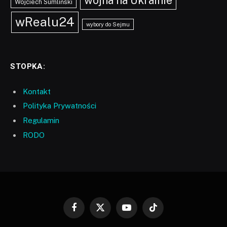
Wojciech Sumliński
wRealu24
wybory do Sejmu
STOPKA:
Kontakt
Polityka Prywatności
Regulamin
RODO
Facebook
X
YouTube
TikTok
(Twitter)