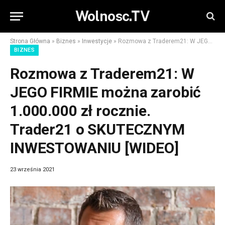
Wolnosc.TV
Strona Główna
»
Biznes
»
Inwestycje
»
Rozmowa z Traderem21: W JEGO FIRMIE można zarobić 1.000.000 zł rocznie. Trader21 o SKUTECZNYM INWESTOWANIU [WIDEO]
BIZNES
Rozmowa z Traderem21: W
JEGO FIRMIE można zarobić
1.000.000 zł rocznie.
Trader21 o SKUTECZNYM
INWESTOWANIU [WIDEO]
23 września 2021