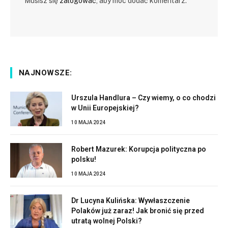
Musisz się
zalogować
, aby móc dodać komentarz.
NAJNOWSZE:
Urszula Handlura – Czy wiemy, o co chodzi
w Unii Europejskiej?
10 MAJA 2024
Robert Mazurek: Korupcja polityczna po
polsku!
10 MAJA 2024
Dr Lucyna Kulińska: Wywłaszczenie
Polaków już zaraz! Jak bronić się przed
utratą wolnej Polski?