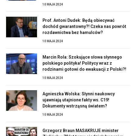
10 MAJA 2024
Prof. Antoni Dudek: Będą obiecywać
dochód gwarantowny?! Czeka nas powrót
rozdawnictwa bez hamulców?
10 MAJA 2024
Marcin Rola: Szokujące słowa słynnego
polskiego polityka! Politycy wraz z
rodzinami gotowi do ewakuacji z Polski?!
10 MAJA 2024
Agnieszka Wolska: Słynni naukowcy
ujawniają utajnione fakty ws. C19!
Dokumenty wstrząsną światem?
10 MAJA 2024
Grzegorz Braun MASAKRUJE minister