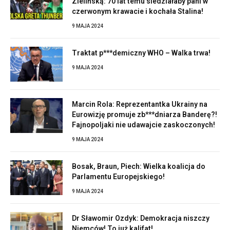
Zielińską: 70 lat temu siedziałaby pani w
czerwonym krawacie i kochała Stalina!
9 MAJA 2024
Traktat p***demiczny WHO – Walka trwa!
9 MAJA 2024
Marcin Rola: Reprezentantka Ukrainy na
Eurowizję promuje zb***dniarza Banderę?!
Fajnopoljaki nie udawajcie zaskoczonych!
9 MAJA 2024
Bosak, Braun, Piech: Wielka koalicja do
Parlamentu Europejskiego!
9 MAJA 2024
Dr Sławomir Ozdyk: Demokracja niszczy
Niemców! To już kalifat!