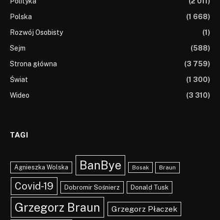
Polityka
(2 011)
Polska
(1 668)
Rozwój Osobisty
(1)
Sejm
(588)
Strona główna
(3 759)
Świat
(1 300)
Wideo
(3 310)
TAGI
BanBye
Agnieszka Wolska
Braun
Bosak
Covid-19
Dobromir Sośnierz
Donald Tusk
Grzegorz Braun
Grzegorz Płaczek