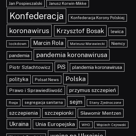
Jan Pospieszalski
Janusz Korwin-Mikke
Konfederacja
Konfederacja Korony Polskiej
koronawirus
Krzysztof Bosak
lewica
Marcin Rola
Niemcy
lockdown
Mateusz Morawiecki
pandemia koronawirusa
pandemia
PiS
Piotr Szlachtowicz
plandemia koronawirusa
Polska
polityka
Polsat News
przymus szczepień
Prawo i Sprawiedliwość
sejm
segregacja sanitarna
Rosja
Stany Zjednoczone
szczepionki
szczepienia
Sławomir Mentzen
Ukraina
Unia Europejska
WHO
Wojciech Cejrowski
wojna na Ukrainie