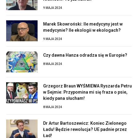
9 MAJA 2024
Marek Skowroński: Ile medycyny jest w
medycynie? Ile ekologii w ekologach?
9 MAJA 2024
Czy dawna Hanza odradza się w Europie?
8 MAJA 2024
Grzegorz Braun WYŚMIEWA Ryszarda Petru
w Sejmie: Przypomina mi się fraza o psie,
kiedy pana słucham!
8 MAJA 2024
Dr Artur Bartoszewicz: Koniec Zielonego
Ładu! Będzie rewolucja? UE padnie przez
Ład!