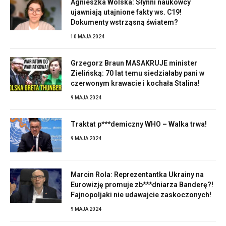
Agnieszka Wolska: Słynni naukowcy
ujawniają utajnione fakty ws. C19!
Dokumenty wstrząsną światem?
10 MAJA 2024
Grzegorz Braun MASAKRUJE minister
Zielińską: 70 lat temu siedziałaby pani w
czerwonym krawacie i kochała Stalina!
9 MAJA 2024
Traktat p***demiczny WHO – Walka trwa!
9 MAJA 2024
Marcin Rola: Reprezentantka Ukrainy na
Eurowizję promuje zb***dniarza Banderę?!
Fajnopoljaki nie udawajcie zaskoczonych!
9 MAJA 2024