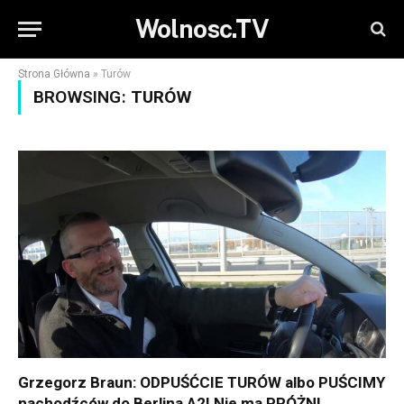
Wolnosc.TV
Strona Główna
»
Turów
BROWSING:
TURÓW
Grzegorz Braun: ODPUŚĆCIE TURÓW albo PUŚCIMY
nachodźców do Berlina A2! Nie ma PRÓŻNI