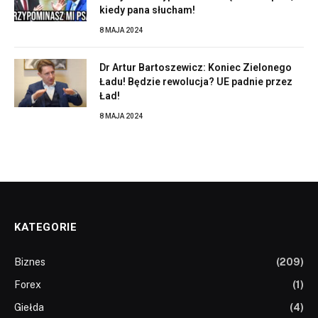
kiedy pana słucham!
8 MAJA 2024
Dr Artur Bartoszewicz: Koniec Zielonego
Ładu! Będzie rewolucja? UE padnie przez
Ład!
8 MAJA 2024
KATEGORIE
Biznes
(209)
Forex
(1)
Giełda
(4)