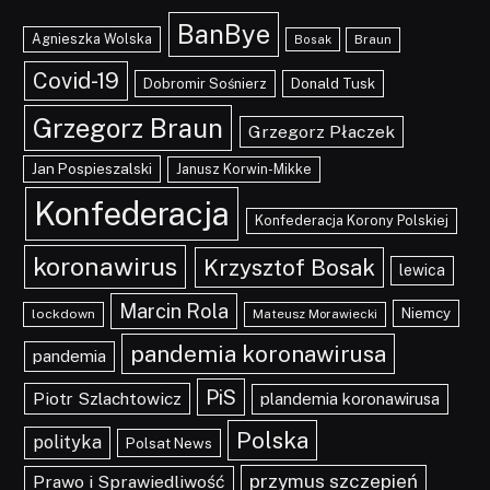
BanBye
Agnieszka Wolska
Braun
Bosak
Covid-19
Dobromir Sośnierz
Donald Tusk
Grzegorz Braun
Grzegorz Płaczek
Jan Pospieszalski
Janusz Korwin-Mikke
Konfederacja
Konfederacja Korony Polskiej
koronawirus
Krzysztof Bosak
lewica
Marcin Rola
Niemcy
lockdown
Mateusz Morawiecki
pandemia koronawirusa
pandemia
PiS
Piotr Szlachtowicz
plandemia koronawirusa
Polska
polityka
Polsat News
przymus szczepień
Prawo i Sprawiedliwość