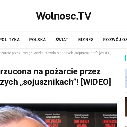
Wolnosc.TV
POLITYKA
POLSKA
ŚWIAT
BIZNES
ROZWÓJ O
ożarcie przez Rosję? Gorzka prawda o naszych „sojusznikach”! [WIDEO]
 rzucona na pożarcie przez
zych „sojusznikach”! [WIDEO]