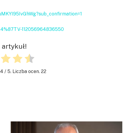
uMKYI95IvGhWg?sub_confirmation=1
%C4%87TV-112056964836550
 artykuł!
.4
/ 5. Liczba ocen.
22