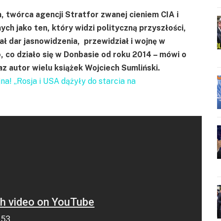
, twórca agencji Stratfor zwanej cieniem CIA i
h jako ten, który widzi polityczną przyszłości,
ł dar jasnowidzenia, przewidział i wojnę w
o, co działo się w Donbasie od roku 2014 – mówi o
z autor wielu książek Wojciech Sumliński.
a! „Rosja i USA dążyły do starcia na