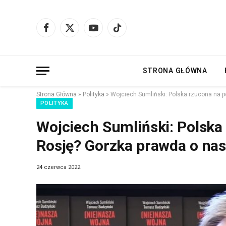
Facebook
X
YouTube
TikTok
(Twitter)
STRONA GŁÓWNA
Strona Główna
»
Polityka
»
Wojciech Sumliński: Polska rzucona na p
POLITYKA
Wojciech Sumliński: Polska
Rosję? Gorzka prawda o nas
24 czerwca 2022