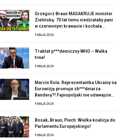
Grzegorz Braun MASAKRUJE minister
Zielińską: 70 lat temu siedziałaby pani
w czerwonym krawacie i kochała
Stalina!
9 MAJA 2024
Traktat p***demiczny WHO – Walka
trwa!
9 MAJA 2024
Marcin Rola: Reprezentantka Ukrainy na
Eurowizję promuje zb***dniarza
Banderę?! Fajnopoljaki nie udawajcie
zaskoczonych!
9 MAJA 2024
Bosak, Braun, Piech: Wielka koalicja do
Parlamentu Europejskiego!
9 MAJA 2024