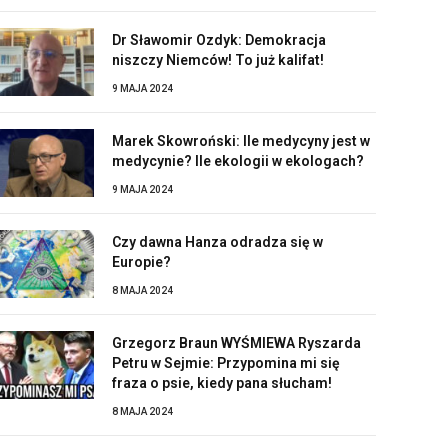
Dr Sławomir Ozdyk: Demokracja
niszczy Niemców! To już kalifat!
9 MAJA 2024
Marek Skowroński: Ile medycyny jest w
medycynie? Ile ekologii w ekologach?
9 MAJA 2024
Czy dawna Hanza odradza się w
Europie?
8 MAJA 2024
Grzegorz Braun WYŚMIEWA Ryszarda
Petru w Sejmie: Przypomina mi się
fraza o psie, kiedy pana słucham!
8 MAJA 2024