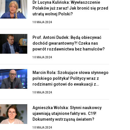
Dr Lucyna Kulińska: Wywłaszczenie
Polaków już zaraz! Jak bronić się przed
utratą wolnej Polski?
10 MAJA 2024
Prof. Antoni Dudek: Będą obiecywać
dochód gwarantowny?! Czeka nas
powrót rozdawnictwa bez hamulców?
10 MAJA 2024
Marcin Rola: Szokujące słowa słynnego
polskiego polityka! Politycy wraz z
rodzinami gotowi do ewakuacji z
Polski?!
10 MAJA 2024
Agnieszka Wolska: Słynni naukowcy
ujawniają utajnione fakty ws. C19!
Dokumenty wstrząsną światem?
10 MAJA 2024