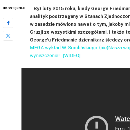
– Był luty 2015 roku, kiedy George Friedman
UDOSTĘPNIJ!
analityk postrzegany w Stanach Zjednoczonyc
w zasadzie mówiono nawet o tym, jakoby mia
Gruzji ze wszystkimi szczegółami, i także t
George’u Friedmanie dziennikarz śledczy ora
MEGA wykład W. Sumlińskiego: (nie)Nasza wojn
wyniszczenie!” [WIDEO]