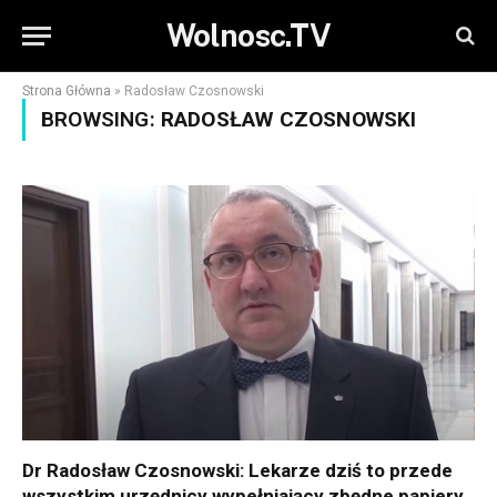
Wolnosc.TV
Strona Główna
»
Radosław Czosnowski
BROWSING:
RADOSŁAW CZOSNOWSKI
Dr Radosław Czosnowski: Lekarze dziś to przede
wszystkim urzędnicy wypełniający zbędne papiery