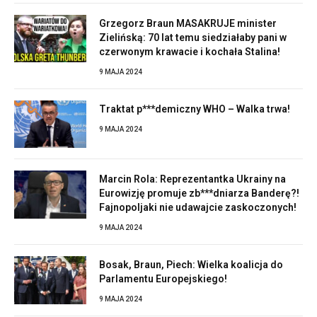
Grzegorz Braun MASAKRUJE minister
Zielińską: 70 lat temu siedziałaby pani w
czerwonym krawacie i kochała Stalina!
9 MAJA 2024
Traktat p***demiczny WHO – Walka trwa!
9 MAJA 2024
Marcin Rola: Reprezentantka Ukrainy na
Eurowizję promuje zb***dniarza Banderę?!
Fajnopoljaki nie udawajcie zaskoczonych!
9 MAJA 2024
Bosak, Braun, Piech: Wielka koalicja do
Parlamentu Europejskiego!
9 MAJA 2024