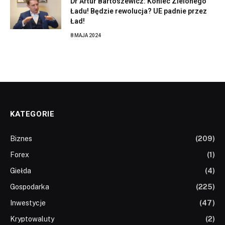
Dr Artur Bartoszewicz: Koniec Zielonego
Ładu! Będzie rewolucja? UE padnie przez
Ład!
8 MAJA 2024
KATEGORIE
Biznes
(209)
Forex
(1)
Giełda
(4)
Gospodarka
(225)
Inwestycje
(47)
Kryptowaluty
(2)