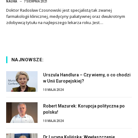
NAUKA
7 SIERPNIA 2021
Doktor Radosław Czosnowski jest specjalistą tak zwanej
farmakologii klinicznej, medycyny paliatywnej oraz dwukrotnym
zdobywcą tytułu na najlepszego lekarza roku. Jest…
NAJNOWSZE:
Urszula Handlura – Czy wiemy, o co chodzi
w Unii Europejskiej?
10 MAJA 2024
Robert Mazurek: Korupcja polityczna po
polsku!
10 MAJA 2024
Dr Lucyna Kulińska: Wywłaszczenie