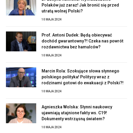
Polaków już zaraz! Jak bronić się przed
utratą wolnej Polski?
10 MAJA 2024
Prof. Antoni Dudek: Będą obiecywać
dochód gwarantowny?! Czeka nas powrót
rozdawnictwa bez hamulców?
10 MAJA 2024
Marcin Rola: Szokujące słowa słynnego
polskiego polityka! Politycy wraz z
rodzinami gotowi do ewakuacji z Polski?!
10 MAJA 2024
Agnieszka Wolska: Słynni naukowcy
ujawniają utajnione fakty ws. C19!
Dokumenty wstrząsną światem?
10 MAJA 2024