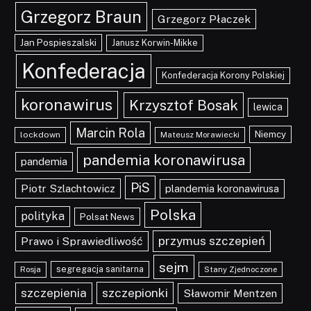
Grzegorz Braun
Grzegorz Płaczek
Jan Pospieszalski
Janusz Korwin-Mikke
Konfederacja
Konfederacja Korony Polskiej
koronawirus
Krzysztof Bosak
lewica
Marcin Rola
Niemcy
lockdown
Mateusz Morawiecki
pandemia koronawirusa
pandemia
PiS
Piotr Szlachtowicz
plandemia koronawirusa
Polska
polityka
Polsat News
przymus szczepień
Prawo i Sprawiedliwość
sejm
segregacja sanitarna
Rosja
Stany Zjednoczone
szczepionki
szczepienia
Sławomir Mentzen