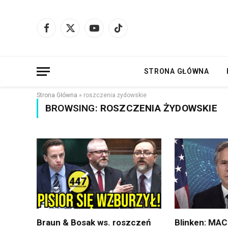
Facebook
X
YouTube
TikTok
(Twitter)
STRONA GŁÓWNA
Strona Główna
»
roszczenia żydowskie
BROWSING:
ROSZCZENIA ŻYDOWSKIE
Braun & Bosak ws. roszczeń
Blinken: MA