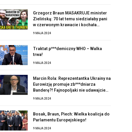
Grzegorz Braun MASAKRUJE minister
Zielińską: 70 lat temu siedziałaby pani
w czerwonym krawacie i kochała
Stalina!
9 MAJA 2024
Traktat p***demiczny WHO – Walka
trwa!
9 MAJA 2024
Marcin Rola: Reprezentantka Ukrainy na
Eurowizję promuje zb***dniarza
Banderę?! Fajnopoljaki nie udawajcie
zaskoczonych!
9 MAJA 2024
Bosak, Braun, Piech: Wielka koalicja do
Parlamentu Europejskiego!
9 MAJA 2024