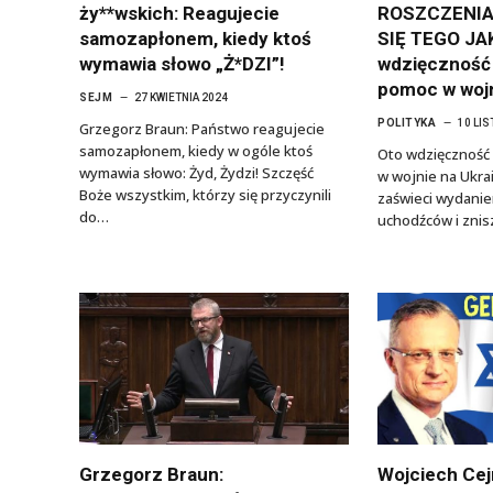
ży**wskich: Reagujecie
ROSZCZENIA
samozapłonem, kiedy ktoś
SIĘ TEGO JA
wymawia słowo „Ż*DZI”!
wdzięczność
pomoc w wojn
SEJM
27 KWIETNIA 2024
POLITYKA
10 LI
Grzegorz Braun: Państwo reagujecie
samozapłonem, kiedy w ogóle ktoś
Oto wdzięcznoś
wymawia słowo: Żyd, Żydzi! Szczęść
w wojnie na Ukrain
Boże wszystkim, którzy się przyczynili
zaświeci wydanie
do…
uchodźców i zni
Grzegorz Braun:
Wojciech Cej