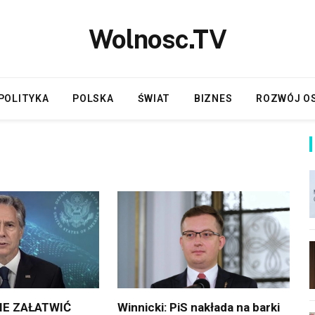
Wolnosc.TV
POLITYKA
POLSKA
ŚWIAT
BIZNES
ROZWÓJ O
CIE ZAŁATWIĆ
Winnicki: PiS nakłada na barki