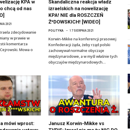
welizację KPA w
Skandaliczna reakcja władz
o chcą od nas
izraelskich na nowelizację
O]
KPA! NIE dla ROSZCZEŃ
Ż*DOWSKICH! [WIDEO]
PNIA 2021
POLITYKA
17 SIERPNIA 2021
Izraela zdecydowanie
miany w prawie w
Korwin-Mikke na konferencji prasowej
estii komentarza
Konfederacji żąda, żeby rząd polski
 Cejrowski. Mowa o
zachowywał normalne obyczaje
międzynarodowe, a w myśl właśnie tych
obyczajów międzynarodowych…
a mówi wprost:
Janusz Korwin-Mikke vs
edowania ustawy
TVPiS: Izrael nie ma tu NIC DO