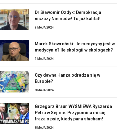
Dr Sławomir Ozdyk: Demokracja
niszczy Niemców! To już kalifat!
9 MAJA 2024
Marek Skowroński: Ile medycyny jest w
medycynie? Ile ekologii w ekologach?
9 MAJA 2024
Czy dawna Hanza odradza się w
Europie?
8 MAJA 2024
Grzegorz Braun WYŚMIEWA Ryszarda
Petru w Sejmie: Przypomina mi się
fraza o psie, kiedy pana słucham!
8 MAJA 2024