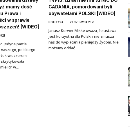
yż mamy dość
GADANIA, pomordowani byli
u Prawa i
obywatelami POLSKI [WIDEO]
ści w sprawie
POLITYKA
29 CZERWCA 2021
oszczeń! [WIDEO]
Janusz Korwin-Mikke uważa, że ustawa
jest korzystna dla Polski i nie zmusza
2021
nas do wypłacania pieniędzy Żydom. Nie
o jedyna partia
możemy oddać…
i naszego, polskiego
artek wieczorem
 skrytykowała
jmie RP w…