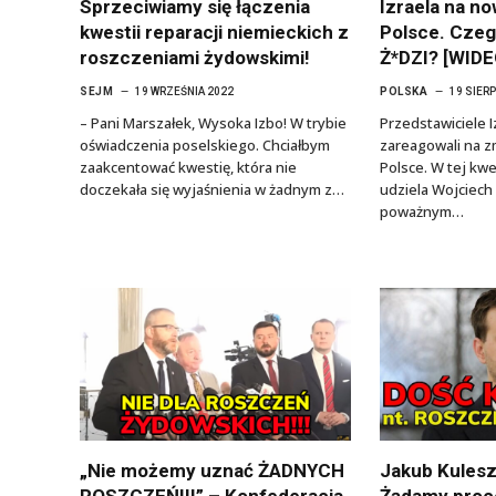
Sprzeciwiamy się łączenia
Izraela na no
kwestii reparacji niemieckich z
Polsce. Czeg
roszczeniami żydowskimi!
Ż*DZI? [WIDE
SEJM
19 WRZEŚNIA 2022
POLSKA
19 SIER
– Pani Marszałek, Wysoka Izbo! W trybie
Przedstawiciele 
oświadczenia poselskiego. Chciałbym
zareagowali na z
zaakcentować kwestię, która nie
Polsce. W tej kw
doczekała się wyjaśnienia w żadnym z…
udziela Wojciech
poważnym…
„Nie możemy uznać ŻADNYCH
Jakub Kulesz
ROSZCZEŃ!!!” – Konfederacja
Żądamy proc