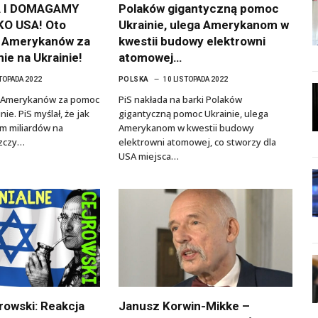
 I DOMAGAMY
Polaków gigantyczną pomoc
KO USA! Oto
Ukrainie, ulega Amerykanom w
 Amerykanów za
kwestii budowy elektrowni
ie na Ukrainie!
atomowej…
STOPADA 2022
POLSKA
10 LISTOPADA 2022
ć Amerykanów za pomoc
PiS nakłada na barki Polaków
ie. PiS myślał, że jak
gigantyczną pomoc Ukrainie, ulega
m miliardów na
Amerykanom w kwestii budowy
szczy…
elektrowni atomowej, co stworzy dla
USA miejsca…
rowski: Reakcja
Janusz Korwin-Mikke –