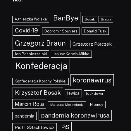
BanBye
Agnieszka Wolska
Braun
Bosak
Covid-19
Dobromir Sośnierz
Donald Tusk
Grzegorz Braun
Grzegorz Płaczek
Jan Pospieszalski
Janusz Korwin-Mikke
Konfederacja
koronawirus
Konfederacja Korony Polskiej
Krzysztof Bosak
lewica
lockdown
Marcin Rola
Niemcy
Mateusz Morawiecki
pandemia koronawirusa
pandemia
PiS
Piotr Szlachtowicz