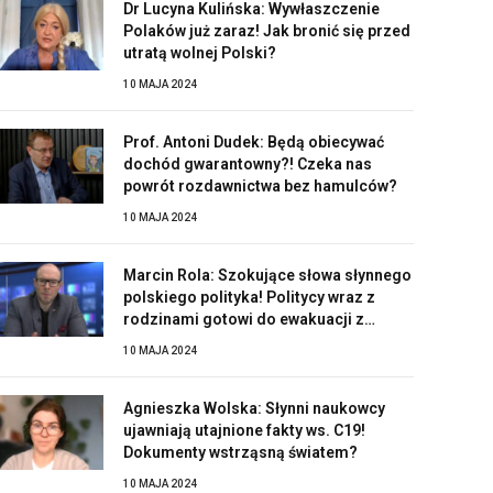
Dr Lucyna Kulińska: Wywłaszczenie
Polaków już zaraz! Jak bronić się przed
utratą wolnej Polski?
10 MAJA 2024
Prof. Antoni Dudek: Będą obiecywać
dochód gwarantowny?! Czeka nas
powrót rozdawnictwa bez hamulców?
10 MAJA 2024
Marcin Rola: Szokujące słowa słynnego
polskiego polityka! Politycy wraz z
rodzinami gotowi do ewakuacji z
Polski?!
10 MAJA 2024
Agnieszka Wolska: Słynni naukowcy
ujawniają utajnione fakty ws. C19!
Dokumenty wstrząsną światem?
10 MAJA 2024