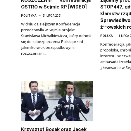
OSTRO w Sejmie RP [WIDEO]
STOP447, gd
kłamstw rząd
POLITYKA
21 LIPCA 2021
Sprawiedliwo
W dniu dzisiejszym Konfederacja
ż**owskich r
przedstawiła w Sejmie projekt
Stanisława Michalkiewicza, który odnosi
POLSKA
1 LIPCA 
się do zabezpieczenia Polski przed
Konfederacja, jak
jakimikolwiek bezspadkowymi
propolska, chron
roszczeniami.…
interesu. W czw
ambasada Izraela
głosowanie w Se
Krzysztof Bosak oraz Jacek