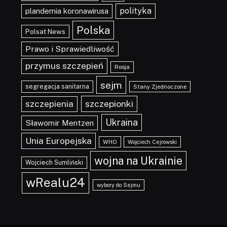
polityka
plandemia koronawirusa
Polska
Polsat News
Prawo i Sprawiedliwość
przymus szczepień
Rosja
sejm
segregacja sanitarna
Stany Zjednoczone
szczepionki
szczepienia
Ukraina
Sławomir Mentzen
Unia Europejska
WHO
Wojciech Cejrowski
wojna na Ukrainie
Wojciech Sumliński
wRealu24
wybory do Sejmu