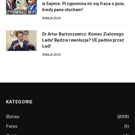
w Sejmie: Przypomina mi się fraza o psie,
kiedy pana słucham!
8 MAJA 2024
Dr Artur Bartoszewicz: Koniec Zielonego
Ładu! Będzie rewolucja? UE padnie przez
Ład!
8 MAJA 2024
KATEGORIE
Biznes
(209)
Forex
(1)