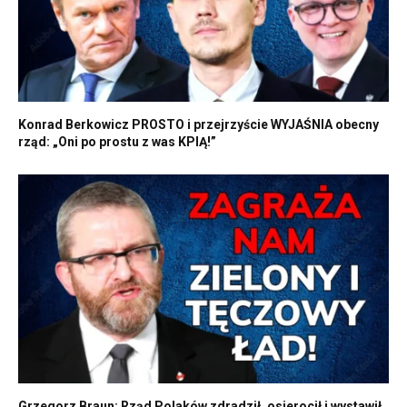
Konrad Berkowicz PROSTO i przejrzyście WYJAŚNIA obecny
rząd: „Oni po prostu z was KPIĄ!”
Grzegorz Braun: Rząd Polaków zdradził, osierocił i wystawił