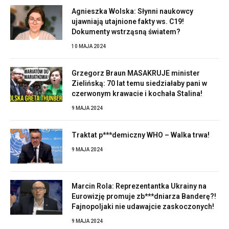
Agnieszka Wolska: Słynni naukowcy
ujawniają utajnione fakty ws. C19!
Dokumenty wstrząsną światem?
10 MAJA 2024
Grzegorz Braun MASAKRUJE minister
Zielińską: 70 lat temu siedziałaby pani w
czerwonym krawacie i kochała Stalina!
9 MAJA 2024
Traktat p***demiczny WHO – Walka trwa!
9 MAJA 2024
Marcin Rola: Reprezentantka Ukrainy na
Eurowizję promuje zb***dniarza Banderę?!
Fajnopoljaki nie udawajcie zaskoczonych!
9 MAJA 2024