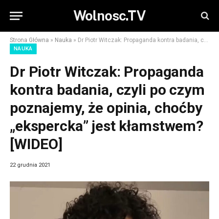
Wolnosc.TV
Strona Główna
»
Nauka
»
Dr Piotr Witczak: Propaganda kontra badania, czyli po czym poznajemy, że opinia, choćby „ekspercka” jest kłamstwem? [WIDEO]
NAUKA
Dr Piotr Witczak: Propaganda
kontra badania, czyli po czym
poznajemy, że opinia, choćby
„ekspercka” jest kłamstwem?
[WIDEO]
22 grudnia 2021