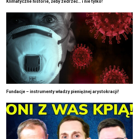
Klimatyczne historie, żeby zedrzeć… i nie tylko!
Fundacje – instrumenty władzy pieniężnej arystokracji!