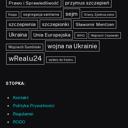
przymus szczepień
Prawo i Sprawiedliwość
sejm
segregacja sanitarna
Rosja
Stany Zjednoczone
szczepionki
szczepienia
Sławomir Mentzen
Ukraina
Unia Europejska
WHO
Wojciech Cejrowski
wojna na Ukrainie
Wojciech Sumliński
wRealu24
wybory do Sejmu
STOPKA:
Kontakt
Polityka Prywatności
Regulamin
RODO