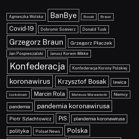
BanBye
Agnieszka Wolska
Braun
Bosak
Covid-19
Dobromir Sośnierz
Donald Tusk
Grzegorz Braun
Grzegorz Płaczek
Jan Pospieszalski
Janusz Korwin-Mikke
Konfederacja
Konfederacja Korony Polskiej
koronawirus
Krzysztof Bosak
lewica
Marcin Rola
Niemcy
lockdown
Mateusz Morawiecki
pandemia koronawirusa
pandemia
PiS
Piotr Szlachtowicz
plandemia koronawirusa
Polska
polityka
Polsat News