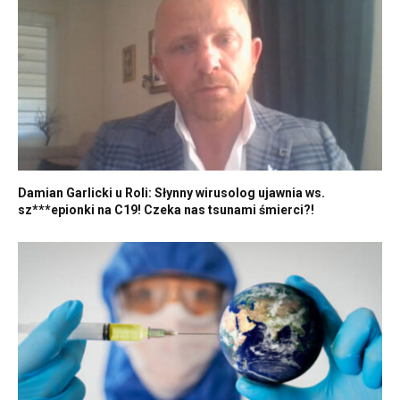
Damian Garlicki u Roli: Słynny wirusolog ujawnia ws.
sz***epionki na C19! Czeka nas tsunami śmierci?!